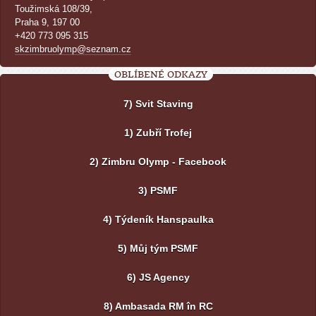
Toužimská 108/39,
Praha 9, 197 00
+420 773 095 315
skzimbruolymp@seznam.cz
OBLÍBENÉ ODKAZY
7) Svit Staving
1) Zubří Trofej
2) Zimbru Olymp - Facebook
3) PSMF
4) Týdeník Hanspaulka
5) Můj tým PSMF
6) JS Agency
8) Ambasada RM în RC