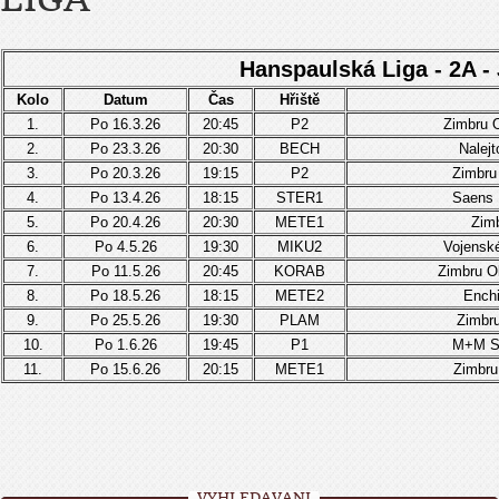
Hanspaulská Liga - 2A -
Kolo
Datum
Čas
Hřiště
1.
Po 16.3.26
20:45
P2
Zimbru O
2.
Po 23.3.26
20:30
BECH
Nalejt
3.
Po 20.3.26
19:15
P2
Zimbru 
4.
Po 13.4.26
18:15
STER1
Saens 1
5.
Po 20.4.26
20:30
METE1
Zimb
6.
Po 4.5.26
19:30
MIKU2
Vojenské
7.
Po 11.5.26
20:45
KORAB
Zimbru Ol
8.
Po 18.5.26
18:15
METE2
Enchi
9.
Po 25.5.26
19:30
PLAM
Zimbru
10.
Po 1.6.26
19:45
P1
M+M St
11.
Po 15.6.26
20:15
METE1
Zimbru
VYHLEDÁVÁNÍ