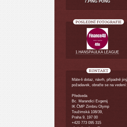
7.PING PONG
POSLEDNÍ FOTOGRAFIE
1.HANSPAULKA LEAGUE
KONTAKT
Máte-li dotaz, návrh, případně jin
požadavek, obraťte se na vedení:
Předseda
Bc. Marandici Evgenij
IK ČMP Zimbru Olymp
Toužimská 108/39,
Praha 9, 197 00
+420 773 095 315