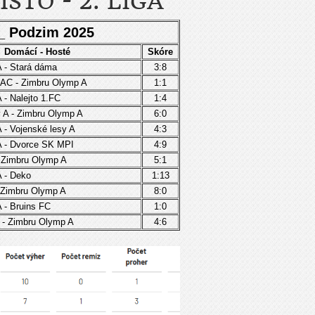
ÍSTO - 2. LIGA
 _ Podzim 2025
Domácí - Hosté
Skóre
 - Stará dáma
3:8
AC - Zimbru Olymp A
1:1
- Nalejto 1.FC
1:4
 A - Zimbru Olymp A
6:0
- Vojenské lesy A
4:3
 - Dvorce SK MPI
4:9
 Zimbru Olymp A
5:1
 - Deko
1:13
Zimbru Olymp A
8:0
 - Bruins FC
1:0
- Zimbru Olymp A
4:6