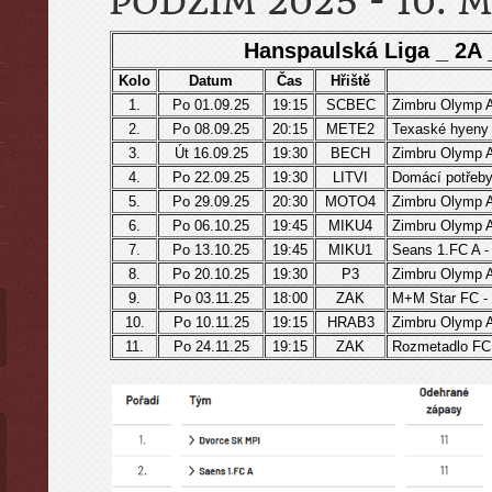
PODZIM 2025 - 10. M
Hanspaulská Liga _ 2A
Kolo
Datum
Čas
Hřiště
1.
Po 01.09.25
19:15
SCBEC
Zimbru Olymp A
ы
2.
Po 08.09.25
20:15
METE2
Texaské hyeny 
3.
Út 16.09.25
19:30
BECH
Zimbru Olymp A 
4.
Po 22.09.25
19:30
LITVI
Domácí potřeby
5.
Po 29.09.25
20:30
MOTO4
Zimbru Olymp A 
6.
Po 06.10.25
19:45
MIKU4
Zimbru Olymp A
7.
Po 13.10.25
19:45
MIKU1
Seans 1.FC A -
8.
Po 20.10.25
19:30
P3
Zimbru Olymp A
9.
Po 03.11.25
18:00
ZAK
M+M Star FC - 
10.
Po 10.11.25
19:15
HRAB3
Zimbru Olymp A
11.
Po 24.11.25
19:15
ZAK
Rozmetadlo FC 