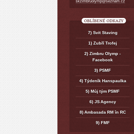
skzimbruolymp@seznam.cz
OBLÍBENÉ ODKAZY
7) Svit Staving
1) Zubří Trofej
2) Zimbru Olymp -
Facebook
3) PSMF
4) Týdeník Hanspaulka
5) Můj tým PSMF
6) JS Agency
8) Ambasada RM în RC
9) FMF