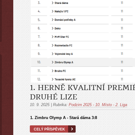
1. HERNĚ KVALITNÍ PREMI
DRUHÉ LIZE
10. 9. 2025
|
Rubrika:
Podzim 2025 - 10. Místo - 2. Liga
1.
Zimbru Olymp A - Stará dáma
3:8
CELÝ PŘÍSPĚVEK