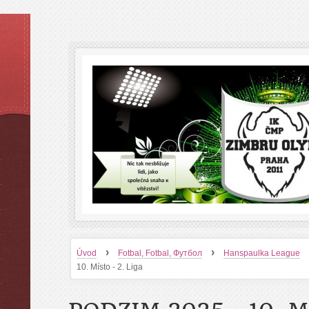
›
›
Úvod
Fotbal, Fotbal, Футбол
Hanspaulka League
10. Místo - 2. Liga