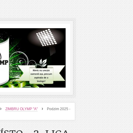
›
›
ZIMBRU OLYMP "A"
Podzim 2025 -