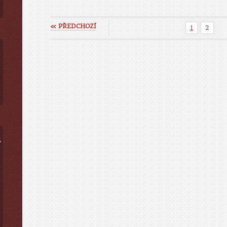
« PŘEDCHOZÍ
1
2
ý