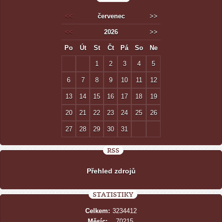
<<
červenec
>>
<<
2026
>>
Po
Út
St
Čt
Pá
So
Ne
1
2
3
4
5
6
7
8
9
10
11
12
13
14
15
16
17
18
19
20
21
22
23
24
25
26
27
28
29
30
31
RSS
Přehled zdrojů
STATISTIKY
Celkem:
3234412
Měsíc:
70215