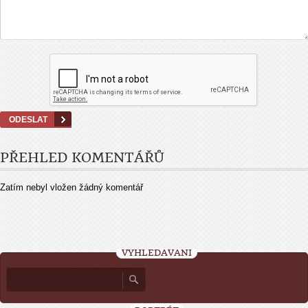
PŘEHLED KOMENTÁŘŮ
Zatím nebyl vložen žádný komentář
VYHLEDÁVÁNÍ