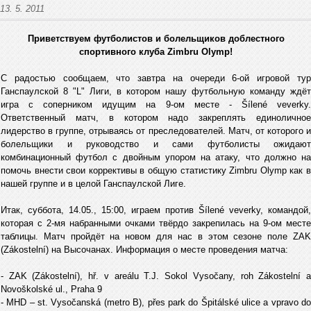
13. 5. 2011
Приветствуем футболистов и болельщиков доблестного
спортивного клуба Zimbru Olymp!
С радостью сообщаем, что завтра на очереди 6-ой игровой тур
Ганспаулской 8 "L" Лиги, в котором нашу футбольную команду ждёт
игра с соперником идущим на 9-ом месте - Šílené veverky.
Ответственный матч, в котором надо закреплять единоличное
лидерство в группе, отрываясь от преследователей. Матч, от которого и
болельщики и руководство и сами футболисты ожидают
комбинационный футбол с двойным упором на атаку, что должно на
помочь внести свои коррективы в общую статистику Zimbru Olymp как в
нашей группе и в целой Ганспаулской Лиге.
Итак, суббота, 14.05., 15:00, играем против Šílené veverky, командой,
которая с 2-мя набранными очками твёрдо закрепилась на 9-ом месте
таблицы. Матч пройдёт на новом для нас в этом сезоне поле ZAK
(Zákostelní) на Высочанах. Информация о месте проведения матча:
- ZAK (Zákostelní), hř. v areálu T.J. Sokol Vysočany, roh Zákostelní a
Novoškolské ul., Praha 9
- MHD – st. Vysočanská (metro B), přes park do Špitálské ulice a vpravo do