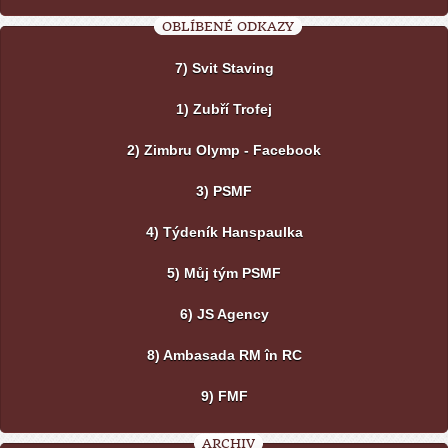
OBLÍBENÉ ODKAZY
7) Svit Staving
1) Zubří Trofej
2) Zimbru Olymp - Facebook
3) PSMF
4) Týdeník Hanspaulka
5) Můj tým PSMF
6) JS Agency
8) Ambasada RM în RC
9) FMF
ARCHIV