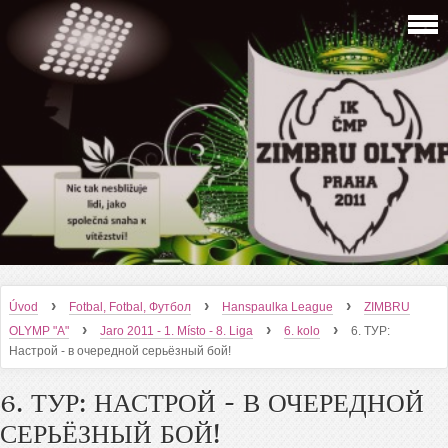
›
›
›
Úvod
Fotbal, Fotbal, Футбол
Hanspaulka League
ZIMBRU
›
›
›
OLYMP "A"
Jaro 2011 - 1. Místo - 8. Liga
6. kolo
6. ТУР:
Настрой - в очередной серьёзный бой!
6. ТУР: НАСТРОЙ - В ОЧЕРЕДНОЙ
СЕРЬЁЗНЫЙ БОЙ!