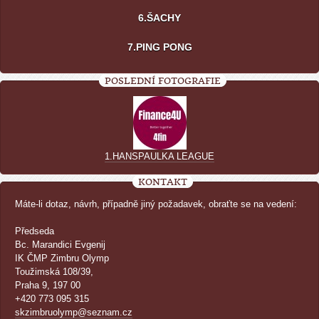
6.ŠACHY
7.PING PONG
POSLEDNÍ FOTOGRAFIE
1.HANSPAULKA LEAGUE
KONTAKT
Máte-li dotaz, návrh, případně jiný požadavek, obraťte se na vedení:
Předseda
Bc. Marandici Evgenij
IK ČMP Zimbru Olymp
Toužimská 108/39,
Praha 9, 197 00
+420 773 095 315
skzimbruolymp@seznam.cz