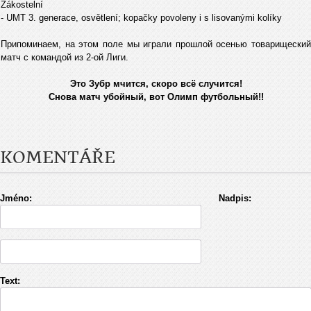
Zákostelní
- UMT 3. generace, osvětlení; kopačky povoleny i s lisovanými kolíky
Припоминаем, на этом поле мы играли прошлой осенью товарищеский
матч с командой из 2-ой Лиги.
Это Зубр мчится, скоро всё случится!
Снова матч убойный, вот Олимп футбольный!!
KOMENTÁŘE
Jméno:
Nadpis:
Text: