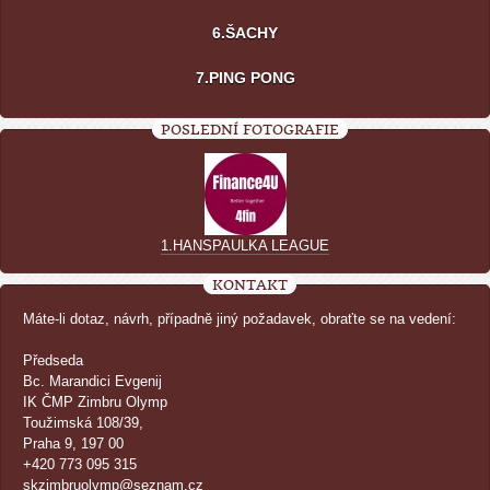
6.ŠACHY
7.PING PONG
POSLEDNÍ FOTOGRAFIE
1.HANSPAULKA LEAGUE
KONTAKT
Máte-li dotaz, návrh, případně jiný požadavek, obraťte se na vedení:
Předseda
Bc. Marandici Evgenij
IK ČMP Zimbru Olymp
Toužimská 108/39,
Praha 9, 197 00
+420 773 095 315
skzimbruolymp@seznam.cz