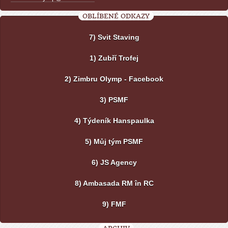
OBLÍBENÉ ODKAZY
7) Svit Staving
1) Zubří Trofej
2) Zimbru Olymp - Facebook
3) PSMF
4) Týdeník Hanspaulka
5) Můj tým PSMF
6) JS Agency
8) Ambasada RM în RC
9) FMF