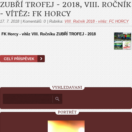
ZUBŘÍ TROFEJ - 2018, VIII. ROČNÍK
- VÍTĚZ: FK HORCY
17. 7. 2018
|
Komentářů:
0
|
Rubrika:
VIII. Ročník 2018 - vítěz: FC HORCY
FK Horcy - vítěz VIII. Ročníku ZUBŘÍ TROFEJ - 2018
CELÝ PŘÍSPĚVEK
VYHLEDÁVÁNÍ
PORTRÉT