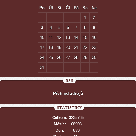
Po
Út
St
Čt
Pá
So
Ne
1
2
3
4
5
6
7
8
9
10
11
12
13
14
15
16
17
18
19
20
21
22
23
24
25
26
27
28
29
30
31
RSS
Přehled zdrojů
STATISTIKY
Celkem:
3235765
Měsíc:
68908
Den:
839