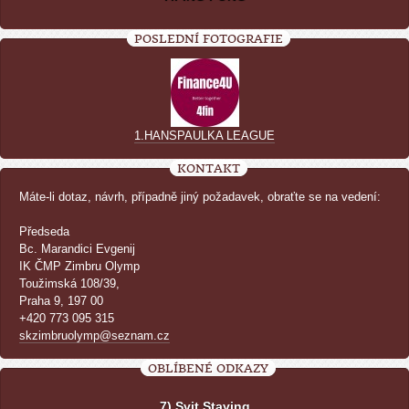
POSLEDNÍ FOTOGRAFIE
1.HANSPAULKA LEAGUE
KONTAKT
Máte-li dotaz, návrh, případně jiný požadavek, obraťte se na vedení:
Předseda
Bc. Marandici Evgenij
IK ČMP Zimbru Olymp
Toužimská 108/39,
Praha 9, 197 00
+420 773 095 315
skzimbruolymp@seznam.cz
OBLÍBENÉ ODKAZY
7) Svit Staving