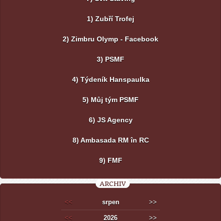
1) Zubří Trofej
2) Zimbru Olymp - Facebook
3) PSMF
4) Týdeník Hanspaulka
5) Můj tým PSMF
6) JS Agency
8) Ambasada RM în RC
9) FMF
ARCHIV
<<
srpen
>>
<<
2026
>>