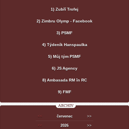
1) Zubří Trofej
2) Zimbru Olymp - Facebook
3) PSMF
4) Týdeník Hanspaulka
5) Můj tým PSMF
6) JS Agency
8) Ambasada RM în RC
9) FMF
ARCHIV
<<
červenec
>>
<<
2026
>>