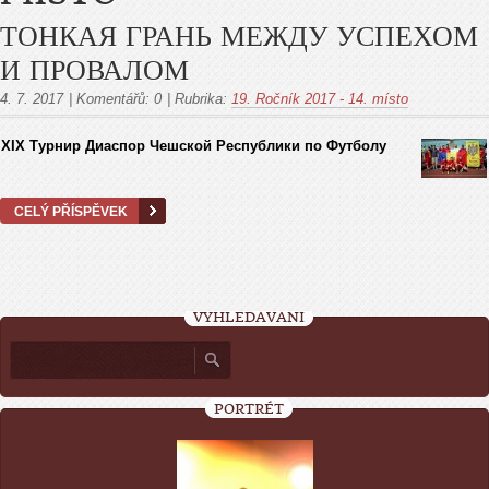
ТОНКАЯ ГРАНЬ МЕЖДУ УСПЕХОМ
И ПРОВАЛОМ
4. 7. 2017
|
Komentářů:
0
|
Rubrika:
19. Ročník 2017 - 14. místo
XIX Турнир Диаспор Чешской Pеспублики по Футболу
CELÝ PŘÍSPĚVEK
VYHLEDÁVÁNÍ
PORTRÉT