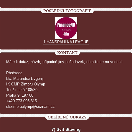
POSLEDNÍ FOTOGRAFIE
1.HANSPAULKA LEAGUE
KONTAKT
Máte-li dotaz, návrh, případně jiný požadavek, obraťte se na vedení:
Předseda
Bc. Marandici Evgenij
IK ČMP Zimbru Olymp
Toužimská 108/39,
Praha 9, 197 00
+420 773 095 315
skzimbruolymp@seznam.cz
OBLÍBENÉ ODKAZY
7) Svit Staving