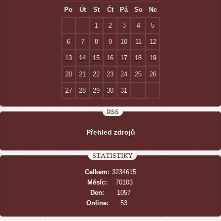
Po
Út
St
Čt
Pá
So
Ne
1
2
3
4
5
6
7
8
9
10
11
12
13
14
15
16
17
18
19
20
21
22
23
24
25
26
27
28
29
30
31
RSS
Přehled zdrojů
STATISTIKY
Celkem:
3234615
Měsíc:
70103
Den:
1057
Online:
53