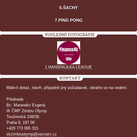
6.ŠACHY
7.PING PONG
POSLEDNÍ FOTOGRAFIE
1.HANSPAULKA LEAGUE
KONTAKT
Máte-li dotaz, návrh, případně jiný požadavek, obraťte se na vedení:
Předseda
Bc. Marandici Evgenij
IK ČMP Zimbru Olymp
Toužimská 108/39,
Praha 9, 197 00
+420 773 095 315
skzimbruolymp@seznam.cz