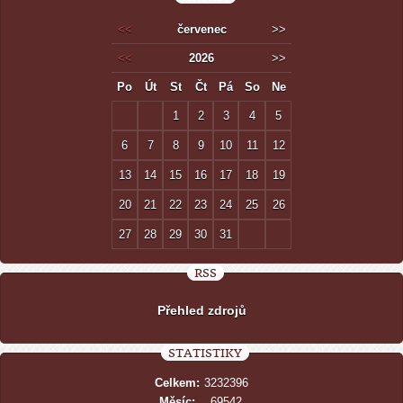
<<
červenec
>>
<<
2026
>>
Po
Út
St
Čt
Pá
So
Ne
1
2
3
4
5
6
7
8
9
10
11
12
13
14
15
16
17
18
19
20
21
22
23
24
25
26
27
28
29
30
31
RSS
Přehled zdrojů
STATISTIKY
Celkem:
3232396
Měsíc:
69542