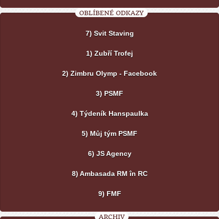
OBLÍBENÉ ODKAZY
7) Svit Staving
1) Zubří Trofej
2) Zimbru Olymp - Facebook
3) PSMF
4) Týdeník Hanspaulka
5) Můj tým PSMF
6) JS Agency
8) Ambasada RM în RC
9) FMF
ARCHIV