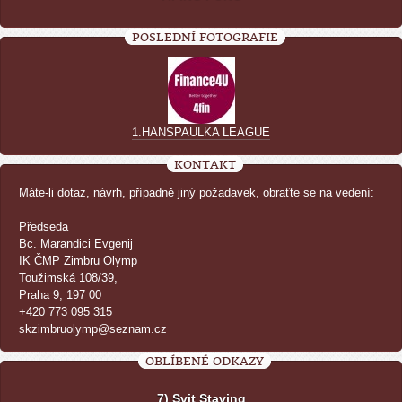
POSLEDNÍ FOTOGRAFIE
1.HANSPAULKA LEAGUE
KONTAKT
Máte-li dotaz, návrh, případně jiný požadavek, obraťte se na vedení:
Předseda
Bc. Marandici Evgenij
IK ČMP Zimbru Olymp
Toužimská 108/39,
Praha 9, 197 00
+420 773 095 315
skzimbruolymp@seznam.cz
OBLÍBENÉ ODKAZY
7) Svit Staving