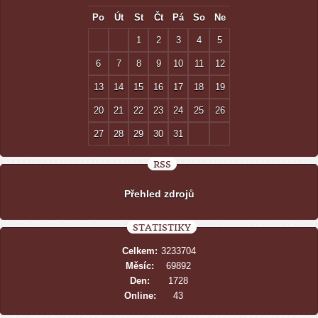
Po
Út
St
Čt
Pá
So
Ne
1
2
3
4
5
6
7
8
9
10
11
12
13
14
15
16
17
18
19
20
21
22
23
24
25
26
27
28
29
30
31
RSS
Přehled zdrojů
STATISTIKY
Celkem:
3233704
Měsíc:
69892
Den:
1728
Online:
43