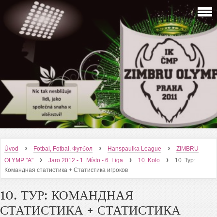
›
›
›
Úvod
Fotbal, Fotbal, Футбол
Hanspaulka League
ZIMBRU
›
›
›
OLYMP "A"
Jaro 2012 - 1. Místo - 6. Liga
10. Kolo
10. Тур:
Командная статистика + Статистика игроков
10. ТУР: КОМАНДНАЯ
СТАТИСТИКА + СТАТИСТИКА