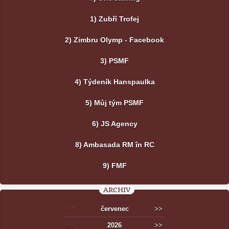
1) Zubří Trofej
2) Zimbru Olymp - Facebook
3) PSMF
4) Týdeník Hanspaulka
5) Můj tým PSMF
6) JS Agency
8) Ambasada RM în RC
9) FMF
ARCHIV
<<
červenec
>>
<<
2026
>>