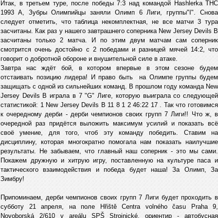
Итак, в третьем туре, после победы 7:3 над командой Hashlerka THC
1993 A, Зубры Олимпийцы заняли Олимп 6 Лиги, группы"I". Снова
следует отметить, что таблица некомплектная, не все матчи 3 тура
засчитаны. Как раз у нашего завтрашнего соперника New Jersey Devils B
заcчитаны только 2 матча. И по этим двум матчам сам соперник
смотрится очень достойно с 2 победами и разницей мячей 14:2, что
говорит о добротной обороне и внушительной силе в атаке.
Завтра нас ждёт бой, в котором впервые в этом сезоне будем
отстаивать позицию лидера! И право быть на Олимпе группы будем
защищать с одной из сильнейших команд. В прошлом году команда New
Jersey Devils B играла в 7 "G" Лиге, которую выиграла со следующей
статистикой: 1 New Jersey Devils B 11 8 1 2 46:22 17 . Так что готовимся
к очередному дерби - дерби чемпионов своих групп 7 Лиги!! Что ж, в
очередной раз придётся выложить максимум усилий и показать всё
своё умение, для того, чтоб эту команду победить. Ставим на
дисциплину, которая многократно помогала нам показать наилучшие
результаты. Не забываем, что главный наш соперник - это мы сами.
Покажем дружную и хитрую игру, поставленную на культуре паса и
тактического взаимодействия и победа будет наша! За Олимп, За
Зимбру!
Припоминаем, дерби чемпионов своих групп 7 Лиги будет проходить в
субботу 21 апреля, на поле Hřiště Centra volného času Praha 9,
Novoborská 2/610 v areálu SPŠ Strojnické, ориентир - автобусная