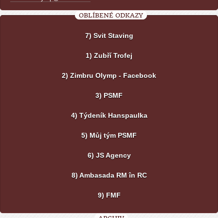
OBLÍBENÉ ODKAZY
7) Svit Staving
1) Zubří Trofej
2) Zimbru Olymp - Facebook
3) PSMF
4) Týdeník Hanspaulka
5) Můj tým PSMF
6) JS Agency
8) Ambasada RM în RC
9) FMF