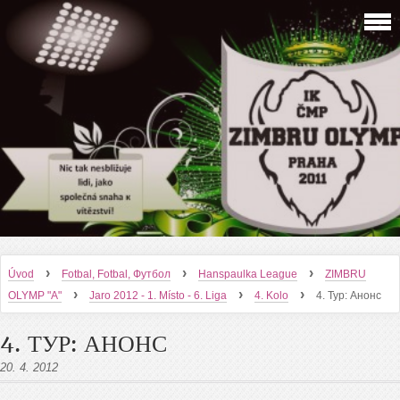
›
›
›
Úvod
Fotbal, Fotbal, Футбол
Hanspaulka League
ZIMBRU
›
›
›
OLYMP "A"
Jaro 2012 - 1. Místo - 6. Liga
4. Kolo
4. Тур: Анонс
4. ТУР: АНОНС
20. 4. 2012