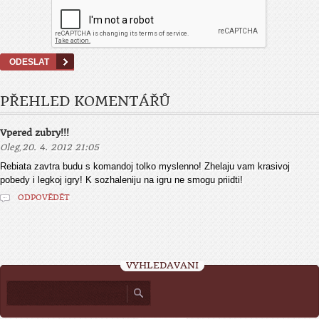
PŘEHLED KOMENTÁŘŮ
Vpered zubry!!!
,
Oleg
20. 4. 2012 21:05
Rebiata zavtra budu s komandoj tolko myslenno! Zhelaju vam krasivoj
pobedy i legkoj igry! K sozhaleniju na igru ne smogu priidti!
ODPOVĚDĚT
VYHLEDÁVÁNÍ