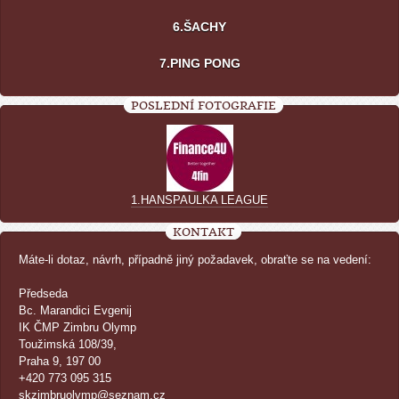
6.ŠACHY
7.PING PONG
POSLEDNÍ FOTOGRAFIE
1.HANSPAULKA LEAGUE
KONTAKT
Máte-li dotaz, návrh, případně jiný požadavek, obraťte se na vedení:
Předseda
Bc. Marandici Evgenij
IK ČMP Zimbru Olymp
Toužimská 108/39,
Praha 9, 197 00
+420 773 095 315
skzimbruolymp@seznam.cz