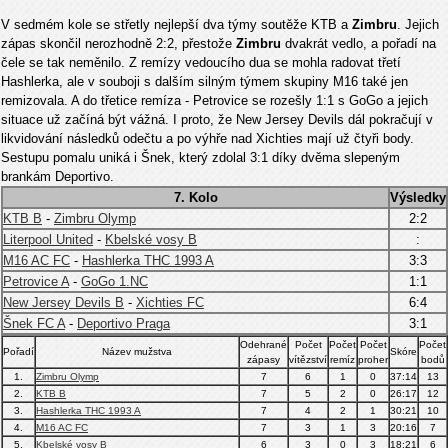
V sedmém kole se střetly nejlepší dva týmy soutěže KTB a
Zimbru
. Jejich
zápas skončil nerozhodně 2:2, přestože
Zimbru
dvakrát vedlo, a pořadí na
čele se tak neměnilo. Z remízy vedoucího dua se mohla radovat třetí
Hashlerka, ale v souboji s dalším silným týmem skupiny M16 také jen
remizovala. A do třetice remíza - Petrovice se rozešly 1:1 s GoGo a jejich
situace už začíná být vážná. I proto, že New Jersey Devils dál pokračují v
likvidování následků odečtu a po výhře nad Xichties mají už čtyři body.
Sestupu pomalu uniká i Šnek, který zdolal 3:1 díky dvěma slepeným
brankám Deportivo.
7. Kolo
Výsledky
KTB B
-
Zimbru Olymp
2:2
Literpool United
-
Kbelské vosy B
:
M16 AC FC
-
Hashlerka THC 1993 A
3:3
Petrovice A
-
GoGo 1.NC
1:1
New Jersey Devils B
-
Xichties FC
6:4
Šnek FC A
-
Deportivo Praga
3:1
Odehrané
Počet
Počet
Počet
Počet
Pořadí
Název mužstva
Skóre
zápasy
vítězství
remíz
proher
bodů
1.
Zimbru Olymp
7
6
1
0
37:14
13
2.
KTB B
7
5
2
0
26:17
12
3.
Hashlerka THC 1993 A
7
4
2
1
30:21
10
4.
M16 AC FC
7
3
1
3
20:16
7
5.
Kbelské vosy B
6
3
0
3
18:21
6