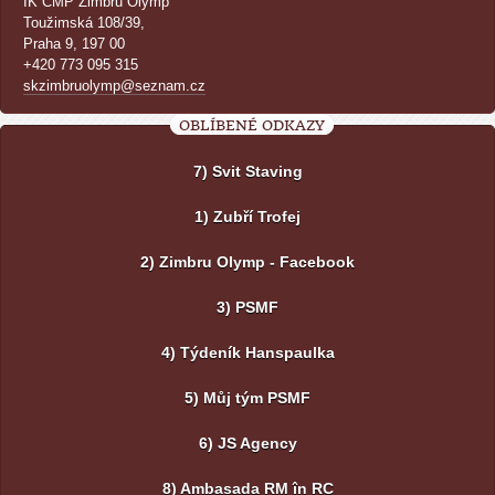
IK ČMP Zimbru Olymp
Toužimská 108/39,
Praha 9, 197 00
+420 773 095 315
skzimbruolymp@seznam.cz
OBLÍBENÉ ODKAZY
7) Svit Staving
1) Zubří Trofej
2) Zimbru Olymp - Facebook
3) PSMF
4) Týdeník Hanspaulka
5) Můj tým PSMF
6) JS Agency
8) Ambasada RM în RC