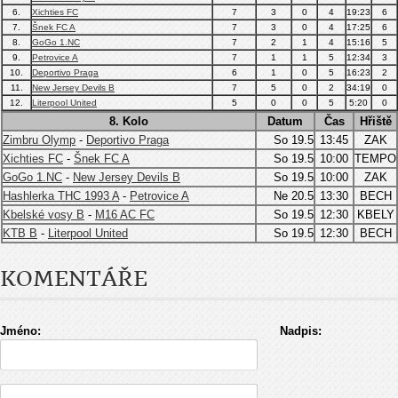
6.
Xichties FC
7
3
0
4
19:23
6
7.
Šnek FC A
7
3
0
4
17:25
6
8.
GoGo 1.NC
7
2
1
4
15:16
5
9.
Petrovice A
7
1
1
5
12:34
3
10.
Deportivo Praga
6
1
0
5
16:23
2
11.
New Jersey Devils B
7
5
0
2
34:19
0
12.
Literpool United
5
0
0
5
5:20
0
8. Kolo
Datum
Čas
Hřiště
Zimbru Olymp
-
Deportivo Praga
So 19.5
13:45
ZAK
Xichties FC
-
Šnek FC A
So 19.5
10:00
TEMPO
GoGo 1.NC
-
New Jersey Devils B
So 19.5
10:00
ZAK
Hashlerka THC 1993 A
-
Petrovice A
Ne 20.5
13:30
BECH
Kbelské vosy B
-
M16 AC FC
So 19.5
12:30
KBELY
KTB B
-
Literpool United
So 19.5
12:30
BECH
KOMENTÁŘE
Jméno:
Nadpis: