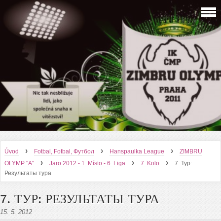
›
›
›
Úvod
Fotbal, Fotbal, Футбол
Hanspaulka League
ZIMBRU
›
›
›
OLYMP "A"
Jaro 2012 - 1. Místo - 6. Liga
7. Kolo
7. Тур:
Результаты тура
7. ТУР: РЕЗУЛЬТАТЫ ТУРА
15. 5. 2012