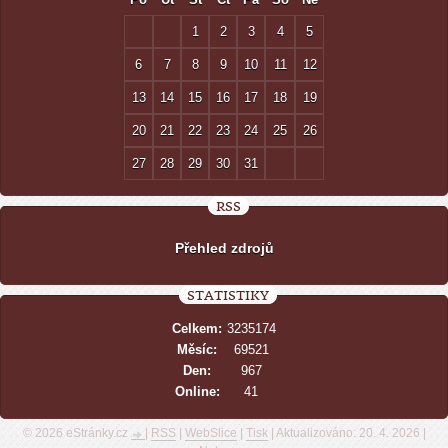
1
2
3
4
5
6
7
8
9
10
11
12
13
14
15
16
17
18
19
20
21
22
23
24
25
26
27
28
29
30
31
RSS
Přehled zdrojů
STATISTIKY
Celkem:
3235174
Měsíc:
69521
Den:
967
Online:
41
© 2026 eStránky.cz
|
RSS
|
WebSlice
|
Tisk
|
Aktualizováno: 20. 4. 2026
|