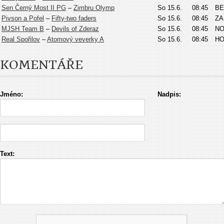
Sen Černý Most II PG
–
Zimbru Olymp
So 15.6.
08:45
BE
Pivson a Pofel
–
Fifty-two faders
So 15.6.
08:45
ZA
MJSH Team B
–
Devils of Zderaz
So 15.6.
08:45
N
Real Spořilov
–
Atomový veverky A
So 15.6.
08:45
HO
KOMENTÁŘE
Jméno:
Nadpis:
Text: