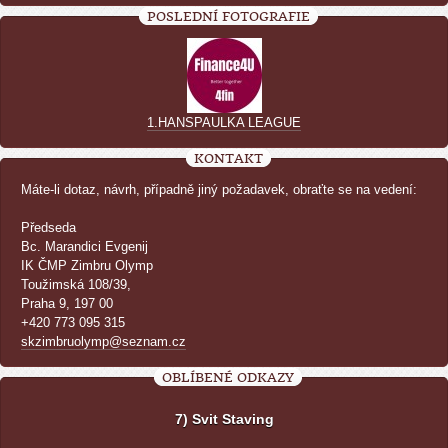
POSLEDNÍ FOTOGRAFIE
1.HANSPAULKA LEAGUE
KONTAKT
Máte-li dotaz, návrh, případně jiný požadavek, obraťte se na vedení:
Předseda
Bc. Marandici Evgenij
IK ČMP Zimbru Olymp
Toužimská 108/39,
Praha 9, 197 00
+420 773 095 315
skzimbruolymp@seznam.cz
OBLÍBENÉ ODKAZY
7) Svit Staving