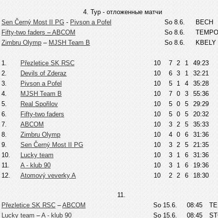
4. Тур - отложенные матчи
Sen Černý Most II PG
-
Pivson a Pofel
So 8.6.
BECH
Fifty-two faders
–
ABCOM
So 8.6.
TEMP
Zimbru Olymp
–
MJSH Team B
So 8.6.
KBELY
1.
Přezletice SK RSC
10
7
2
1
49:23
2.
Devils of Zderaz
10
6
3
1
32:21
3.
Pivson a Pofel
10
5
1
4
35:28
4.
MJSH Team B
10
7
0
3
55:36
5.
Real Spořilov
10
5
0
5
29:29
6.
Fifty-two faders
10
5
0
5
20:32
7.
ABCOM
10
3
2
5
35:33
8.
Zimbru Olymp
10
4
0
6
31:36
9.
Sen Černý Most II PG
10
3
2
5
21:35
10.
Lucky team
10
3
1
6
31:36
11.
A - klub 90
10
3
1
6
19:36
12.
Atomový veverky A
10
2
2
6
18:30
11.
Přezletice SK RSC
–
ABCOM
So 15.6.
08:45
T
Lucky team
–
A - klub 90
So 15.6.
08:45
ST