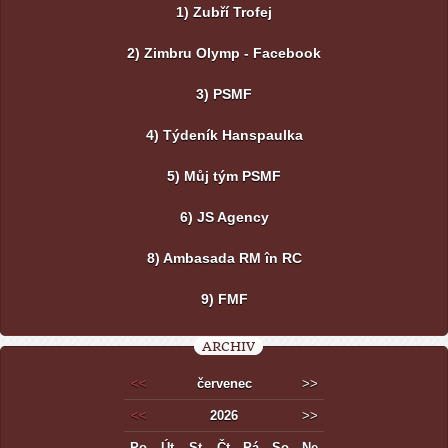
1) Zubří Trofej
2) Zimbru Olymp - Facebook
3) PSMF
4) Týdeník Hanspaulka
5) Můj tým PSMF
6) JS Agency
8) Ambasada RM în RC
9) FMF
ARCHIV
<<
červenec
>>
<<
2026
>>
Po
Út
St
Čt
Pá
So
Ne