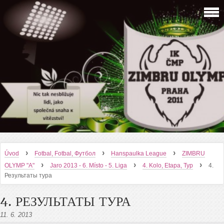
›
›
›
Úvod
Fotbal, Fotbal, Футбол
Hanspaulka League
ZIMBRU
›
›
›
OLYMP "A"
Jaro 2013 - 6. Místo - 5. Liga
4. Kolo, Etapa, Тур
4.
Результаты тура
4. РЕЗУЛЬТАТЫ ТУРА
11. 6. 2013