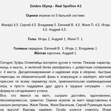
Zimbru Olymp - Real Spořilov 4:1
Оценки
игроков по 5 бальной системе:
Жека(к) 4,5. Сергей 4,5. Владимир 5. Евгений В. 4,5. Женя П. 4,5. Игорь
4,5. Андрей 4,5.
Голы
: Игорь 2, Андрей 1, Женя П. 1.
Голевые
передачи: Евгений В. 1, Игорь 1, Владимир 1.
Жёлтая
карточка: Андрей 1.
Сегодня Зубры Олимпийцы воспряли духом и телом. Показав характер,
мощь и мысль, в нелёгкой битве разобрались с добротным соперником
с 4 места. Дисциплинированная и надёжная игра в обороне, быстрые
переходы из оборонительной фазы в атакующую и наоборот, жёсткий
прессинг по всему периметру поля, привлекательная комбинационная
игра, и просто поддержка друг друга в трудных ситуациях - это
формула сегодняшнего успеха.
Все, кто явился на матч, сыграли достойно, вдохновлено,
бескомпромиссно, грамотно. Оценки игроков за матч представлены в
начале репортажа. Женя Пенов, Женя Васильев, Сергей Румянцев были
на высоте! Вратарь надёжен. Особо хочется отметить Игоря