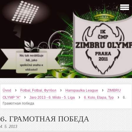
›
›
›
Úvod
Fotbal, Fotbal, Футбол
Hanspaulka League
ZIMBRU
›
›
›
OLYMP "A"
Jaro 2013 - 6. Místo - 5. Liga
6. Kolo, Etapa, Тур
6.
Грамотная победа
6. ГРАМОТНАЯ ПОБЕДА
4. 5. 2013