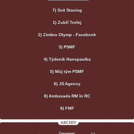
7) Svit Staving
1) Zubří Trofej
2) Zimbru Olymp - Facebook
3) PSMF
4) Týdeník Hanspaulka
5) Můj tým PSMF
6) JS Agency
8) Ambasada RM în RC
9) FMF
ARCHIV
<<
červenec
>>