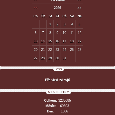
<<
2026
>>
Po
Út
St
Čt
Pá
So
Ne
1
2
3
4
5
6
7
8
9
10
11
12
13
14
15
16
17
18
19
20
21
22
23
24
25
26
27
28
29
30
31
RSS
Přehled zdrojů
STATISTIKY
Celkem:
3235085
Měsíc:
69603
Den:
1006