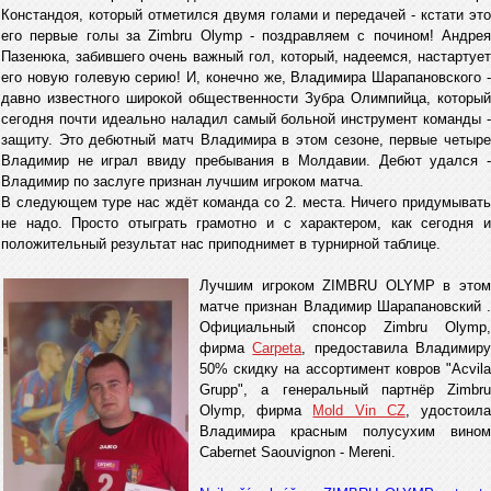
Констандоя, который отметился двумя голами и передачей - кстати это
его первые голы за Zimbru Olymp - поздравляем с почином! Андрея
Пазенюка, забившего очень важный гол, который, надеемся, настартует
его новую голевую серию! И, конечно же, Владимира Шарапановского -
давно известного широкой общественности Зубра Олимпийца, который
сегодня почти идеально наладил самый больной инструмент команды -
защиту. Это дебютный матч Владимира в этом сезоне, первые четыре
Владимир не играл ввиду пребывания в Молдавии. Дебют удался -
Владимир по заслуге признан лучшим игроком матча.
В следующем туре нас ждёт команда со 2. места. Ничего придумывать
не надо. Просто отыграть грамотно и с характером, как сегодня и
положительный результат нас приподнимет в турнирной таблице.
Лучшим игроком ZIMBRU OLYMP в этом
матче признан Владимир Шарапановский .
Официальный спонсор Zimbru Olymp,
фирма
Carpeta
, предоставила Владимир
50% скидку на ассортимент ковров "Acvila
Grupp", а генеральный партнёр Zimbru
Olymp, фирма
Mold Vin CZ
, удостоил
Владимира красным полусухим винoм
Cabernet Saouvignon - Mereni.