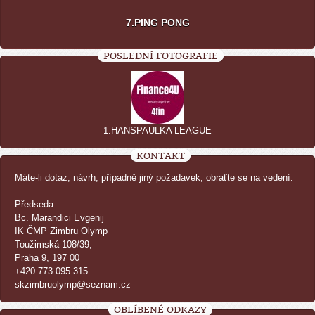
7.PING PONG
POSLEDNÍ FOTOGRAFIE
1.HANSPAULKA LEAGUE
KONTAKT
Máte-li dotaz, návrh, případně jiný požadavek, obraťte se na vedení:
Předseda
Bc. Marandici Evgenij
IK ČMP Zimbru Olymp
Toužimská 108/39,
Praha 9, 197 00
+420 773 095 315
skzimbruolymp@seznam.cz
OBLÍBENÉ ODKAZY