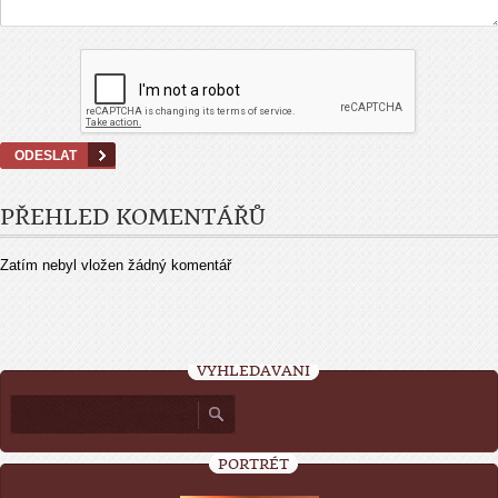
PŘEHLED KOMENTÁŘŮ
Zatím nebyl vložen žádný komentář
VYHLEDÁVÁNÍ
PORTRÉT