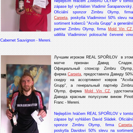
Nejlepším hráčem ZIMBRU OLYMP v tomto
zápase byl vyhlášen Vladimir Šarapanovský.
Oficiální sponzor Zimbru Olymp, firma
Carpeta
, poskytla Vladimirovi 50% slevu na
sortiment koberců "Acvila Grupp" a generální
partner Zimbru Olymp, firma
Mold Vin CZ
udělila Vladimirovi polosuché červené vino
Cabernet Sauvignon - Mereni.
Лучшим игроком REAL SPOŘILOV в этом
матче признан Давид Сладек.
Официальный спонсор Zimbru Olymp,
фирма
Carpeta
, предоставила Давиду 50%
скидку на ассортимент ковров "Acvila
Grupp", а генеральный партнёр Zimbru
Olymp, фирма
Mold Vin CZ
, удостоил
Давида красным полусухим винoм Pinot
Franc - Mereni.
Nejlepším hráčem REAL SPOŘILOV v tomto
zápase byl vyhlášen David Sládek. Oficiální
sponzor Zimbru Olymp, firma
Carpeta
,
poskytla Davidovi 50% slevu na sortiment