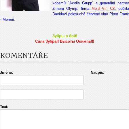
koberců "Acvila Grupp" a generální partner
Zimbru Olymp, firma
Mold Vin CZ
,
udělil
Davidovi polosuché červené vino Pinot Franc
- Mereni.
Зубры в бой!
Сила Зубра!! Bысоты Олимпа!!!
KOMENTÁŘE
Jméno:
Nadpis:
Text: