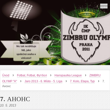
›
›
›
Úvod
Fotbal, Fotbal, Футбол
Hanspaulka League
ZIMBRU
›
›
›
OLYMP "A"
Jaro 2013 - 6. Místo - 5. Liga
7. Kolo, Etapa, Тур
7.
Анонс
7. АНОНС
10. 5. 2013