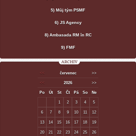
5) Můj tým PSMF
6) JS Agency
8) Ambasada RM în RC
9) FMF
ARCHIV
<<
červenec
>>
<<
2026
>>
Po
Út
St
Čt
Pá
So
Ne
1
2
3
4
5
6
7
8
9
10
11
12
13
14
15
16
17
18
19
20
21
22
23
24
25
26