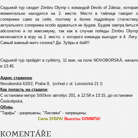
Седьмой тур сводит Zimbru Olymp с командой Devils of Zderaz, которая
моментально находится на 2. месте. Место в таблице говорит о
сопернике само за себя, поэтому в более подробную статистику
актуального соперника особо вдаваться не будем. Будем завтра биться
абсолютно и по максимуму, так как в случае победы Zimbru Olymp
включается в игру за 2. место, с которого команда выходит в 4. Лигу.
Самый важный матч сезона? Да. Зубры в бой!!!
Седьмой тур пройдёт в субботу, 11 мая, на поле NOVOBORSKÁ, начало
в 13:45.
Адрес стадиона
:
Novoborská 610/2, Praha 9, (vchod z ul. Lovosická 21 !)
Как попасть на стадион
:
С остановки метро Střižkov автобус 201, в 12:58 и 13:15, до остановки
Českolipská,
Обувь
:
"Тарфы" - разрешены, "Лисовки" - запрещены.
Сила ЗУБРА!
Высоты ОЛИМПА!
KOMENTÁŘE