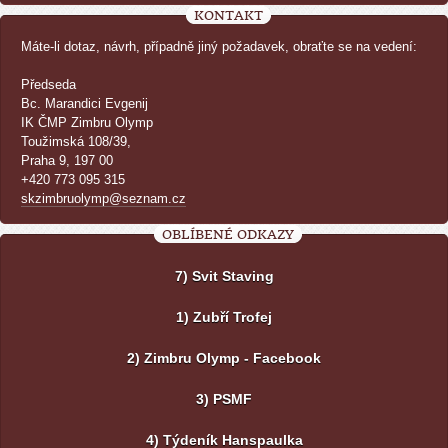
KONTAKT
Máte-li dotaz, návrh, případně jiný požadavek, obraťte se na vedení:
Předseda
Bc. Marandici Evgenij
IK ČMP Zimbru Olymp
Toužimská 108/39,
Praha 9, 197 00
+420 773 095 315
skzimbruolymp@seznam.cz
OBLÍBENÉ ODKAZY
7) Svit Staving
1) Zubří Trofej
2) Zimbru Olymp - Facebook
3) PSMF
4) Týdeník Hanspaulka