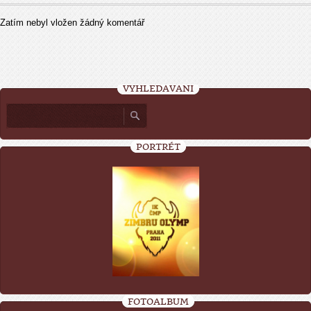
Zatím nebyl vložen žádný komentář
VYHLEDÁVÁNÍ
PORTRÉT
FOTOALBUM