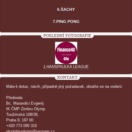
6.ŠACHY
7.PING PONG
POSLEDNÍ FOTOGRAFIE
1.HANSPAULKA LEAGUE
KONTAKT
Máte-li dotaz, návrh, případně jiný požadavek, obraťte se na vedení:
Předseda
Bc. Marandici Evgenij
IK ČMP Zimbru Olymp
Toužimská 108/39,
Praha 9, 197 00
+420 773 095 315
skzimbruolymp@seznam.cz