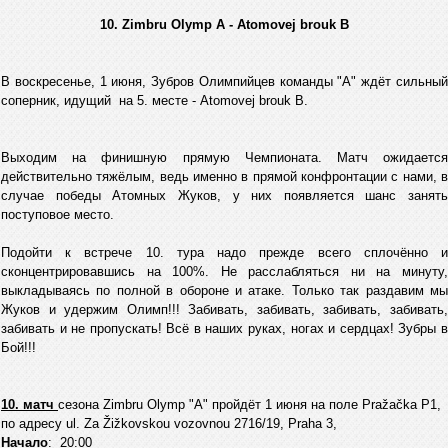
10. Zimbru Olymp A - Atomovej brouk B
В воскресенье, 1 июня, Зубров Олимпийцев команды "А" ждёт сильный
соперник, идущий на 5. месте - Atomovej brouk B.
Выходим на финишную прямую Чемпионата. Матч ожидается
действительно тяжёлым, ведь именно в прямой конфронтации с нами, в
случае победы Атомных Жуков, у них появляется шанс занять
поступовое место.
Подойти к встрече 10. тура надо прежде всего сплочённо и
сконцентрировавшись на 100%. Не расслабляться ни на минуту,
выкладываясь по полной в обороне и атаке. Только так раздавим мы
Жуков и удержим Олимп!!! Забивать, забивать, забивать, забивать,
забивать и не пропускать! Всё в наших руках, ногах и сердцах! Зубры в
Бой!!!
10. матч
сезона Zimbru Оlymp "А" пройдёт 1 июня на поле Pražačka P1,
по адресу ul. Za Žižkovskou vozovnou 2716/19, Praha 3,
Начало
: 20:00