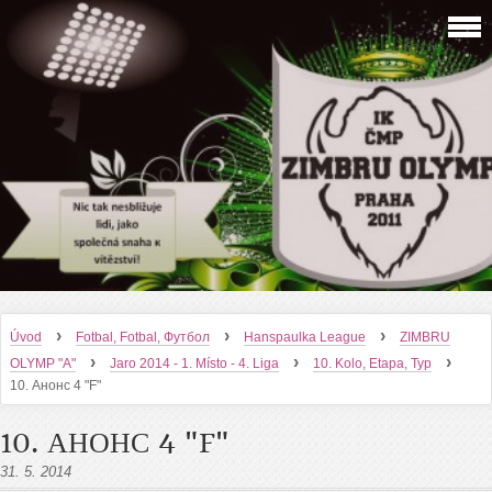
›
›
›
Úvod
Fotbal, Fotbal, Футбол
Hanspaulka League
ZIMBRU
›
›
›
OLYMP "A"
Jaro 2014 - 1. Místo - 4. Liga
10. Kolo, Etapa, Тур
10. Анонс 4 "F"
10. АНОНС 4 "F"
31. 5. 2014