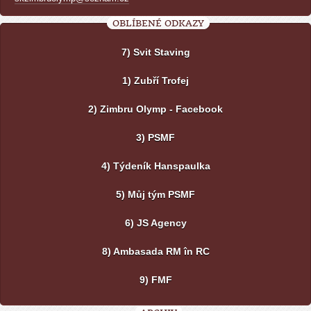
OBLÍBENÉ ODKAZY
7) Svit Staving
1) Zubří Trofej
2) Zimbru Olymp - Facebook
3) PSMF
4) Týdeník Hanspaulka
5) Můj tým PSMF
6) JS Agency
8) Ambasada RM în RC
9) FMF