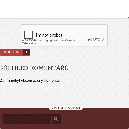
PŘEHLED KOMENTÁŘŮ
Zatím nebyl vložen žádný komentář
VYHLEDÁVÁNÍ