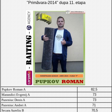
"Primăvara-2014" dupa 11. etapa
Pupkov Roman A
82,5
Marandici Evgenij A
73
Pazeniuc Denis A
73
Pazeniuc Andrei A
71
Secara Aureliu B
70,5