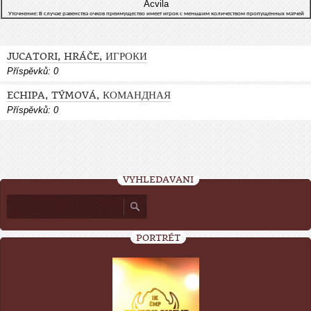
Acvila
Уточнение: В случае равенства очков преимущество имеет игрок с меньшим количеством пропущенных матчей
JUCATORI, HRÁČE, ИГРОКИ
Příspěvků:
0
ECHIPA, TÝMOVÁ, КОМАНДНАЯ
Příspěvků:
0
VYHLEDÁVÁNÍ
PORTRÉT