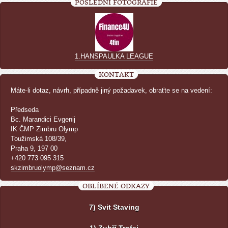
POSLEDNÍ FOTOGRAFIE
1.HANSPAULKA LEAGUE
KONTAKT
Máte-li dotaz, návrh, případně jiný požadavek, obraťte se na vedení:
Předseda
Bc. Marandici Evgenij
IK ČMP Zimbru Olymp
Toužimská 108/39,
Praha 9, 197 00
+420 773 095 315
skzimbruolymp@seznam.cz
OBLÍBENÉ ODKAZY
7) Svit Staving