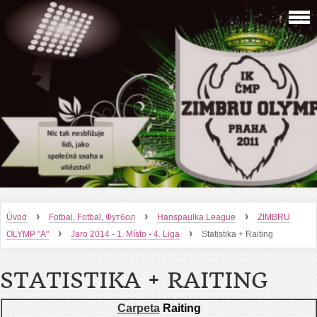
›
›
›
Úvod
Fotbal, Fotbal, Футбол
Hanspaulka League
ZIMBRU
›
›
OLYMP "A"
Jaro 2014 - 1. Místo - 4. Liga
Statistika + Raiting
STATISTIKA + RAITING
Carpeta
Raiting