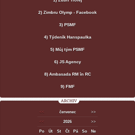
1) Zubří Trofej
2) Zimbru Olymp - Facebook
3) PSMF
4) Týdeník Hanspaulka
5) Můj tým PSMF
6) JS Agency
8) Ambasada RM în RC
9) FMF
ARCHIV
<<
červenec
>>
<<
2026
>>
Po
Út
St
Čt
Pá
So
Ne