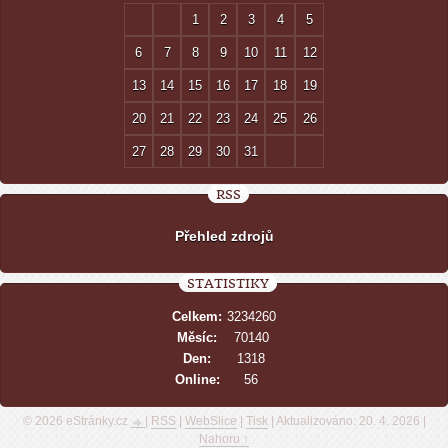
1
2
3
4
5
6
7
8
9
10
11
12
13
14
15
16
17
18
19
20
21
22
23
24
25
26
27
28
29
30
31
RSS
Přehled zdrojů
STATISTIKY
Celkem:
3234260
Měsíc:
70140
Den:
1318
Online:
56
© 2026 eStránky.cz
|
RSS
|
WebSlice
|
Tisk
|
Aktualizováno: 20. 4. 2026
|
Nahoru ↑