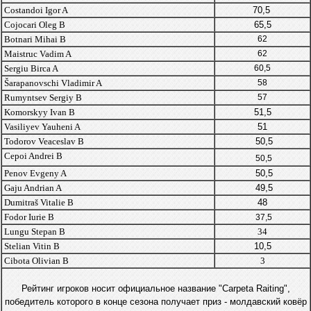
Costandoi Igor A
70,5
Cojocari Oleg B
65,5
Botnari Mihai B
62
Maistruc Vadim A
62
Sergiu Birca A
60,5
Šarapanovschi Vladimir A
58
Rumyntsev Sergiy B
57
Komorskyy Ivan B
51,5
Vasiliyev Yauheni A
51
Todorov Veaceslav B
50,5
Cepoi Andrei B
50,5
Penov Evgeny A
50,5
Gaju Andrian A
49,5
Dumitraš Vitalie B
48
Fodor Iurie B
37,5
Lungu Stepan B
34
Stelian Vitin B
10,5
Cibota Olivian B
3
Рейтинг игроков носит официальное название "Carpeta Raiting",
победитель которого в конце сезона получает приз - молдавский ковёр