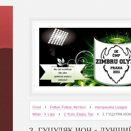
›
›
Úvod
Fotbal, Fotbal, Футбол
Hanspaulka League
›
›
Místo - 3. Liga
2. Kolo, Etapa, Тур
2. ГУЦУЛЯК ИО
2. ГУЦУЛЯК ИОН - ЛУЧШИ