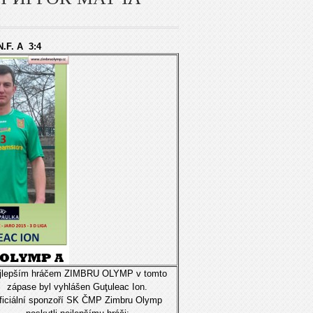
N.F. A 3:4
jlepším hráčem ZIMBRU OLYMP v tomto
zápase byl vyhlášen Guţuleac Ion.
ficiální sponzoří SK ČMP Zimbru Olymp