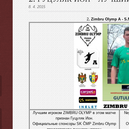
8. 4. 2015
2
. Zimbru Olymp A - S.
ы
Лучшим игрокoм ZIMBRU OLYMP в этом матче
Ne
признан Гуцуляк Ион.
Официальные спонсоры SK ČMP Zimbru Olymp
O