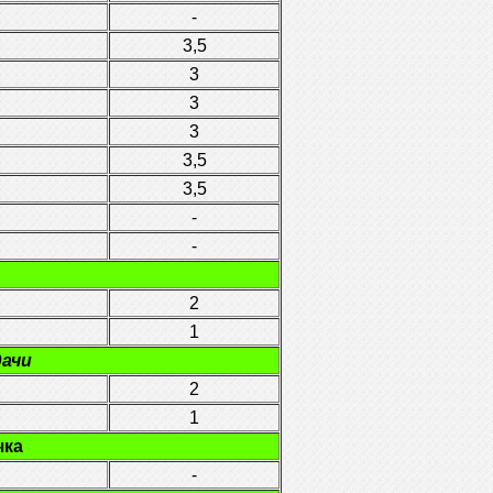
-
3,5
3
3
3
3,5
3,5
-
-
2
1
дачи
2
1
чка
-