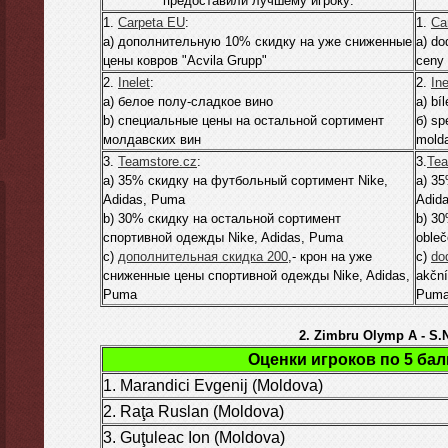
предоставили лучшему игроку:
1.
Carpeta EU
:
1.
Ca
а) дополнительную 10% скидку на уже сниженные
а) do
цены ковров "Acvila Grupp"
ceny 
2.
Inelet
:
2.
Ine
а) белое полу-сладкое вино
а) bí
b) специальные цены на остальной сортимент
б) sp
молдавских вин
mold
3.
Teamstore.cz
:
3.
Tea
а) 35% скидку на футбольный сортимент Nike,
а) 35
Adidas, Puma
Adid
b) 30% скидку на остальной сортимент
b) 30
спортивной одежды Nike, Adidas, Puma
obleč
c)
дополнительная скидка 200
,- крон на уже
c)
do
сниженные цены спортивной одежды Nike, Adidas,
akční
Puma
Pum
2. Zimbru Olymp A - S.N
Оценки игроков по 5 ба
1. Marandici Evgenij (Moldova)
2. Raţa Ruslan (Moldova)
3. Guţuleac Ion (Moldova)