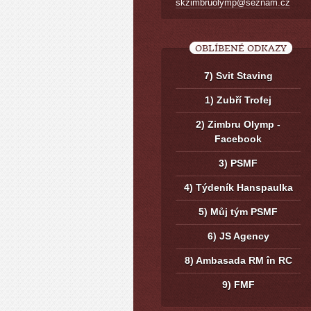
skzimbruolymp@seznam.cz
OBLÍBENÉ ODKAZY
7) Svit Staving
1) Zubří Trofej
2) Zimbru Olymp -
Facebook
3) PSMF
4) Týdeník Hanspaulka
5) Můj tým PSMF
6) JS Agency
8) Ambasada RM în RC
9) FMF