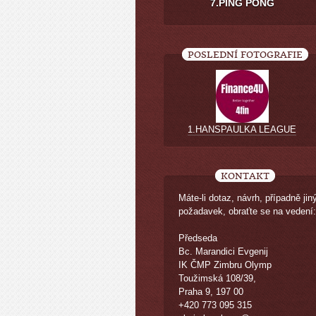
7.PING PONG
POSLEDNÍ FOTOGRAFIE
1.HANSPAULKA LEAGUE
KONTAKT
Máte-li dotaz, návrh, případně jin
požadavek, obraťte se na vedení:
Předseda
Bc. Marandici Evgenij
IK ČMP Zimbru Olymp
Toužimská 108/39,
Praha 9, 197 00
+420 773 095 315