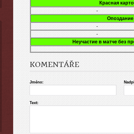
Красная карто
-
Опоздание
-
-
Неучастие в матче без п
KOMENTÁŘE
Jméno:
Nadpi
Text: