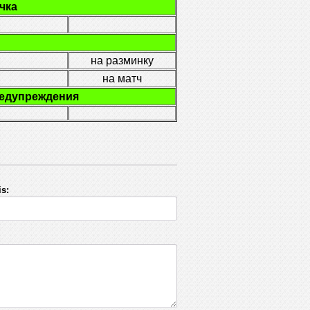
чка
на разминку
на матч
редупреждения
s: