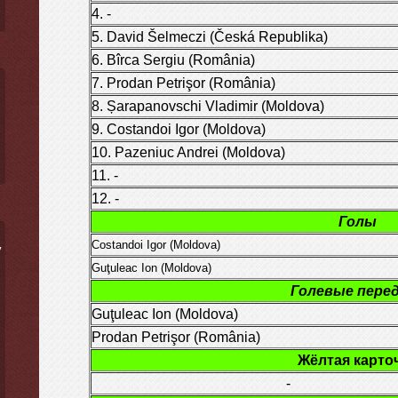
4. -
5. David Šelmeczi (Česká Republika)
6. Bîrca Sergiu (România)
7. Prodan Petrişor (România)
8. Șarapanovschi Vladimir (Moldova)
9. Costandoi Igor (Moldova)
10. Pazeniuc Andrei (Moldova)
11. -
12. -
Голы
Costandoi Igor (Moldova)
ý
Guţuleac Ion (Moldova)
Голевые пере
Guţuleac Ion (Moldova)
Prodan Petrişor (România)
Жёлтая карто
-