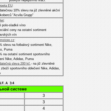
poskytli nejlepšímu hráči:
rpeta EU
:
datečnou 10% slevu na již zlevněné akční
koberců "Acvila Grupp"
let
:
lé polo-sladké víno
eciální ceny na ostatní sortiment
avských vín
mstore.cz
:
% slevu na fotbalový sortiment Nike,
as, Puma
% na ostatní sortiment sportovního
ení Nike, Adidas, Puma
datečná sleva 200 kč
,- na již zlevněné
 zboží sportovního oblečení Nike, Adidas,
a
.F. A 3:4
льной системе
3
3
4