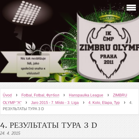
›
›
›
Úvod
Fotbal, Fotbal, Футбол
Hanspaulka League
ZIMBRU
›
›
›
OLYMP "A"
Jaro 2015 - 7. Místo - 3. Liga
4. Kolo, Etapa, Тур
4.
РЕЗУЛЬТАТЫ ТУРА 3 D
4. РЕЗУЛЬТАТЫ ТУРА 3 D
24. 4. 2015