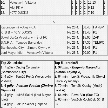
10.
Veleslavín Viktoria
3
2
0
1
15:13
2
11.
Alej FK A
3
1
0
2
9:12
2
12.
4077 DUCKS
4
0
2
2
7:10
2
5
Karcinogenní
–
Alej FK A
Ne 26.4.
08:45
HANSP
KTB B
–
4077 DUCKS
Ne 26.4.
13:45
P1
Sokol Barča Vysočany
–
Šrot FC
Ne 26.4.
15:00
ZAK
S.N.F. A
–
Torpedo Barrandov
Ne 26.4.
17:30
TEMPO
Bamboocha City
–
Zimbru Olymp A
Ne 26.4.
18:45
P1
Lord Mayor Idiot
–
Veleslavín Viktoria
Ne 26.4.
20:00
P1
Top 20 - střelci
Top 5 - brankáři
1. 7 gólů - Ondřej Červinský
1. 94 min. - Eugeniu Marandici
(Bamboocha City)
(Zimbru Olymp A)
2. 4 góly - Tomáš Pekár (Veleslavín
2. 84 min. - Lukáš Provazník (Sokol
Viktoria)
Barča Vysočany)
3. 4 góly - Petrisor Prodan (Zimbru
3. 79 min. - Tomáš Krucký (Modrý
Olymp A)
balet A)
4. 4 góly - Lukáš Sokol (Lord Mayor
4. 64 min. - Pavel Virt (Šrot FC)
Idiot)
5. 63 min. - Vojtěch Roubíček (KTB
5. 4 góly - Jakub Sainer (Torpedo
B)