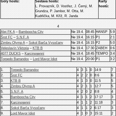
Góly hostů:
Sestava hostů:
Karty
L. Provazník, D. Vostřez, J. Černý, M.
hostů:
Grundza, P. Jambor, M. Otta, M.
Kudrlička, M. Kříž, R. Janda
4
Alej FK A
–
Bamboocha City
Ne 19.4.
08:45
HANSP
5:9
Šrot FC
–
S.N.F. A
Ne 19.4.
16:15
P1
2:1
Zimbru Olymp A
–
Sokol Barča Vysočany
Ne 19.4.
16:15
P2
5:0
Veleslavín Viktoria
–
KTB B
Ne 19.4.
17:30
ZABEH
0:6
4077 DUCKS
–
Karcinogenní
Ne 19.4.
18:45
TEMPO
3:4
Torpedo Barrandov
–
Lord Mayor Idiot
Ne 19.4.
20:00
P1
3:2
1.
Torpedo Barrandov
4
3
1
0
14:9
7
2.
Šrot FC
4
2
2
0
8:6
6
3.
KTB B
4
1
3
0
11:5
5
4.
Zimbru Olymp A
4
2
1
1
12:7
5
5.
S.N.F. A
4
2
0
2
8:8
4
6.
Bamboocha City
4
1
1
2
17:17
3
7.
Karcinogenní
4
1
1
2
11:18
3
8.
Sokol Barča Vysočany
4
1
1
2
6:17
3
9.
Lord Mayor Idiot
4
1
0
3
15:11
2