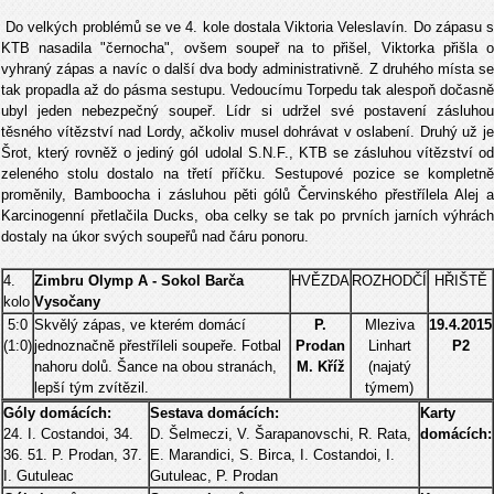
Do velkých problémů se ve 4. kole dostala Viktoria Veleslavín. Do zápasu s
KTB nasadila "černocha", ovšem soupeř na to přišel, Viktorka přišla o
vyhraný zápas a navíc o další dva body administrativně. Z druhého místa se
tak propadla až do pásma sestupu. Vedoucímu Torpedu tak alespoň dočasně
ubyl jeden nebezpečný soupeř. Lídr si udržel své postavení zásluhou
těsného vítězství nad Lordy, ačkoliv musel dohrávat v oslabení. Druhý už je
Šrot, který rovněž o jediný gól udolal S.N.F., KTB se zásluhou vítězství od
zeleného stolu dostalo na třetí příčku. Sestupové pozice se kompletně
proměnily, Bamboocha i zásluhou pěti gólů Červinského přestřílela Alej a
Karcinogenní přetlačila Ducks, oba celky se tak po prvních jarních výhrách
dostaly na úkor svých soupeřů nad čáru ponoru.
4.
Zimbru Olymp A - Sokol Barča
HVĚZDA
ROZHODČÍ
HŘIŠTĚ
kolo
Vysočany
5:0
Skvělý zápas, ve kterém domácí
P.
Mleziva
19.4.2015
(1:0)
jednoznačně přestříleli soupeře. Fotbal
Prodan
Linhart
P2
nahoru dolů. Šance na obou stranách,
M. Kříž
(najatý
lepší tým zvítězil.
týmem)
Góly domácích:
Sestava domácích:
Karty
24. I. Costandoi, 34.
D. Šelmeczi, V. Šarapanovschi, R. Rata,
domácích:
36. 51. P. Prodan, 37.
E. Marandici, S. Birca, I. Costandoi, I.
I. Gutuleac
Gutuleac, P. Prodan