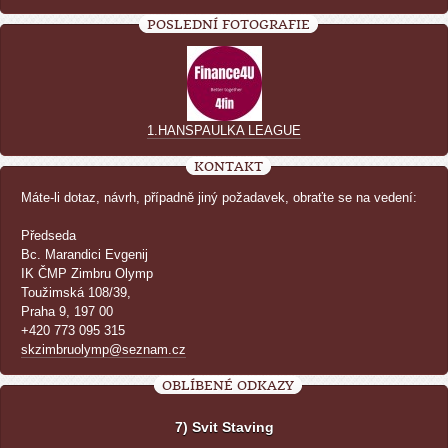
POSLEDNÍ FOTOGRAFIE
1.HANSPAULKA LEAGUE
KONTAKT
Máte-li dotaz, návrh, případně jiný požadavek, obraťte se na vedení:
Předseda
Bc. Marandici Evgenij
IK ČMP Zimbru Olymp
Toužimská 108/39,
Praha 9, 197 00
+420 773 095 315
skzimbruolymp@seznam.cz
OBLÍBENÉ ODKAZY
7) Svit Staving