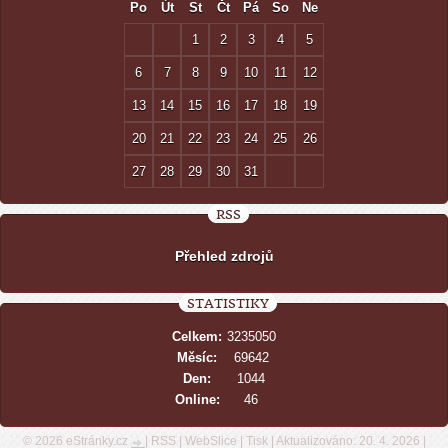
Po
Út
St
Čt
Pá
So
Ne
1
2
3
4
5
6
7
8
9
10
11
12
13
14
15
16
17
18
19
20
21
22
23
24
25
26
27
28
29
30
31
RSS
Přehled zdrojů
STATISTIKY
Celkem:
3235050
Měsíc:
69642
Den:
1044
Online:
46
© 2026 eStránky.cz
|
RSS
|
WebSlice
|
Tisk
|
Aktualizováno: 20. 4. 2026
|