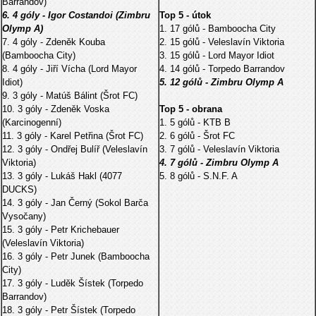
Barrandov)
6. 4 góly - Igor Costandoi (Zimbru
Top 5 - útok
Olymp A)
1. 17 gólů - Bamboocha City
7. 4 góly - Zdeněk Kouba
2. 15 gólů - Veleslavín Viktoria
(Bamboocha City)
3. 15 gólů - Lord Mayor Idiot
8. 4 góly - Jiří Vícha (Lord Mayor
4. 14 gólů - Torpedo Barrandov
Idiot)
5. 12 gólů - Zimbru Olymp A
9. 3 góly - Matúš Bálint (Šrot FC)
10. 3 góly - Zdeněk Voska
Top 5 - obrana
(Karcinogenní)
1. 5 gólů - KTB B
11. 3 góly - Karel Petřina (Šrot FC)
2. 6 gólů - Šrot FC
12. 3 góly - Ondřej Bulíř (Veleslavín
3. 7 gólů - Veleslavín Viktoria
Viktoria)
4. 7 gólů - Zimbru Olymp A
13. 3 góly - Lukáš Hakl (4077
5. 8 gólů - S.N.F. A
DUCKS)
14. 3 góly - Jan Černý (Sokol Barča
Vysočany)
15. 3 góly - Petr Krichebauer
(Veleslavín Viktoria)
16. 3 góly - Petr Junek (Bamboocha
City)
17. 3 góly - Luděk Šístek (Torpedo
Barrandov)
18. 3 góly - Petr Šístek (Torpedo