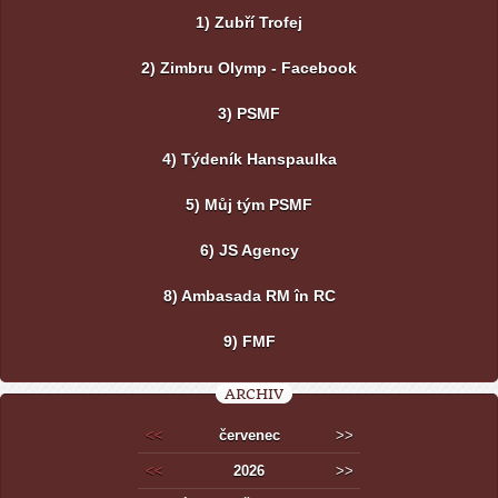
1) Zubří Trofej
2) Zimbru Olymp - Facebook
3) PSMF
4) Týdeník Hanspaulka
5) Můj tým PSMF
6) JS Agency
8) Ambasada RM în RC
9) FMF
ARCHIV
<<
červenec
>>
<<
2026
>>