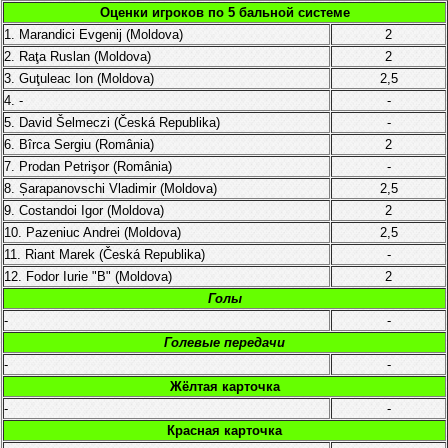
Оценки игроков по 5 бальной системе
1. Marandici Evgenij (Moldova)
2
2. Raţa Ruslan (Moldova)
2
3. Guţuleac Ion (Moldova)
2,5
4. -
-
5. David Šelmeczi (Česká Republika)
-
6. Bîrca Sergiu (România)
2
7. Prodan Petrişor (România)
-
8. Șarapanovschi Vladimir (Moldova)
2,5
9. Costandoi Igor (Moldova)
2
10. Pazeniuc Andrei (Moldova)
2,5
11. Riant Marek (Česká Republika)
-
12. Fodor Iurie "B" (Moldova)
2
Голы
-
-
Голевые передачи
-
-
Жёлтая карточка
-
-
Красная карточка