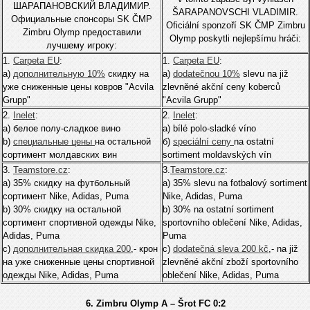
ШАРАПАНОВСКИЙ ВЛАДИМИР.
ŠARAPANOVSCHI VLADIMIR.
Официальные спонсоры SK ČMP
Oficiální sponzoří SK ČMP Zimbru
Zimbru Olymp предоставили
Olymp poskytli nejlepšímu hráči:
лучшему игроку:
1.
Carpeta EU
:
1.
Carpeta EU
:
а)
дополнительную 10%
скидку на
а)
dodatečnou 10%
slevu na již
уже сниженные цены ковров "Acvila
zlevněné akční ceny koberců
Grupp"
"Acvila Grupp"
2.
Inelet
:
2.
Inelet
:
а) белое полу-сладкое вино
а) bílé polo-sladké víno
b)
специальные цены
на остальной
б)
speciální ceny
na ostatní
сортимент молдавских вин
sortiment moldavských vín
3.
Teamstore.cz
:
3.
Teamstore.cz
:
а) 35% скидку на футбольный
а) 35% slevu na fotbalový sortiment
сортимент Nike, Adidas, Puma
Nike, Adidas, Puma
b) 30% скидку на остальной
b) 30% na ostatní sortiment
сортимент спортивной одежды Nike,
sportovního oblečení Nike, Adidas,
Adidas, Puma
Puma
c)
дополнительная скидка 200
,- крон
c)
dodatečná sleva 200 kč
,- na již
на уже сниженные цены спортивной
zlevněné akční zboží sportovního
одежды Nike, Adidas, Puma
oblečení Nike, Adidas, Puma
6. Zimbru Olymp A – Šrot FC 0:2