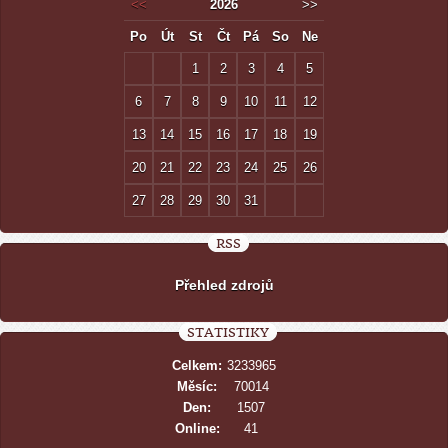
<<
2026
>>
Po
Út
St
Čt
Pá
So
Ne
1
2
3
4
5
6
7
8
9
10
11
12
13
14
15
16
17
18
19
20
21
22
23
24
25
26
27
28
29
30
31
RSS
Přehled zdrojů
STATISTIKY
Celkem:
3233965
Měsíc:
70014
Den:
1507
Online:
41