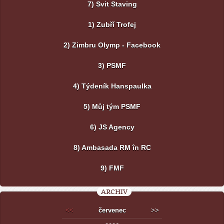
7) Svit Staving
1) Zubří Trofej
2) Zimbru Olymp - Facebook
3) PSMF
4) Týdeník Hanspaulka
5) Můj tým PSMF
6) JS Agency
8) Ambasada RM în RC
9) FMF
ARCHIV
<<
červenec
>>