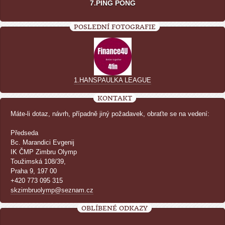
7.PING PONG
POSLEDNÍ FOTOGRAFIE
1.HANSPAULKA LEAGUE
KONTAKT
Máte-li dotaz, návrh, případně jiný požadavek, obraťte se na vedení:
Předseda
Bc. Marandici Evgenij
IK ČMP Zimbru Olymp
Toužimská 108/39,
Praha 9, 197 00
+420 773 095 315
skzimbruolymp@seznam.cz
OBLÍBENÉ ODKAZY