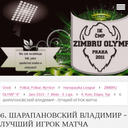
›
›
›
Úvod
Fotbal, Fotbal, Футбол
Hanspaulka League
ZIMBRU
›
›
›
OLYMP "A"
Jaro 2015 - 7. Místo - 3. Liga
6. Kolo, Etapa, Тур
6.
ШАРАПАНОВСКИЙ ВЛАДИМИР - ЛУЧШИЙ ИГРОК МАТЧA
6. ШАРАПАНОВСКИЙ ВЛАДИМИР -
ЛУЧШИЙ ИГРОК МАТЧA