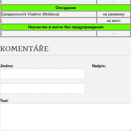
-
-
Опоздание
Șarapanovschi Vladimir (Moldova)
на разминку
-
на матч
Неучастие в матче без предупреждения
-
-
KOMENTÁŘE
Jméno:
Nadpis:
Text: