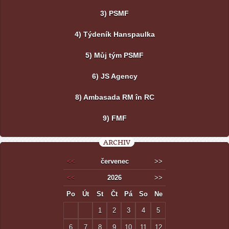
3) PSMF
4) Týdeník Hanspaulka
5) Můj tým PSMF
6) JS Agency
8) Ambasada RM în RC
9) FMF
ARCHIV
<<
červenec
>>
<<
2026
>>
Po
Út
St
Čt
Pá
So
Ne
1
2
3
4
5
6
7
8
9
10
11
12