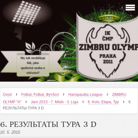
›
›
›
Úvod
Fotbal, Fotbal, Футбол
Hanspaulka League
ZIMBRU
›
›
›
OLYMP "A"
Jaro 2015 - 7. Místo - 3. Liga
6. Kolo, Etapa, Тур
6.
РЕЗУЛЬТАТЫ ТУРА 3 D
6. РЕЗУЛЬТАТЫ ТУРА 3 D
10. 5. 2015