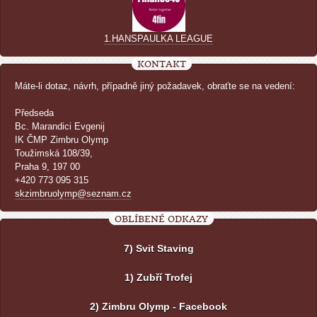
1.HANSPAULKA LEAGUE
KONTAKT
Máte-li dotaz, návrh, případně jiný požadavek, obraťte se na vedení:
Předseda
Bc. Marandici Evgenij
IK ČMP Zimbru Olymp
Toužimská 108/39,
Praha 9, 197 00
+420 773 095 315
skzimbruolymp@seznam.cz
OBLÍBENÉ ODKAZY
7) Svit Staving
1) Zubří Trofej
2) Zimbru Olymp - Facebook