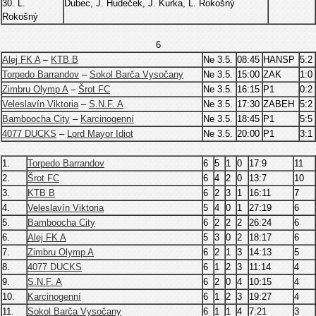
30. L.
Dubec, J. Hudeček, J. Kurka, L. Rokošný
Rokošný
6
Alej FK A
–
KTB B
Ne 3.5.
08:45
HANSP
5:2
Torpedo Barrandov
–
Sokol Barča Vysočany
Ne 3.5.
15:00
ZAK
1:0
Zimbru Olymp A
–
Šrot FC
Ne 3.5.
16:15
P1
0:2
Veleslavín Viktoria
–
S.N.F. A
Ne 3.5.
17:30
ZABEH
5:2
Bamboocha City
–
Karcinogenní
Ne 3.5.
18:45
P1
5:5
4077 DUCKS
–
Lord Mayor Idiot
Ne 3.5.
20:00
P1
3:1
1.
Torpedo Barrandov
6
5
1
0
17:9
11
2.
Šrot FC
6
4
2
0
13:7
10
3.
KTB B
6
2
3
1
16:11
7
4.
Veleslavín Viktoria
5
4
0
1
27:19
6
5.
Bamboocha City
6
2
2
2
26:24
6
6.
Alej FK A
5
3
0
2
18:17
6
7.
Zimbru Olymp A
6
2
1
3
14:13
5
8.
4077 DUCKS
6
1
2
3
11:14
4
9.
S.N.F. A
6
2
0
4
10:15
4
10.
Karcinogenní
6
1
2
3
19:27
4
11.
Sokol Barča Vysočany
6
1
1
4
7:21
3