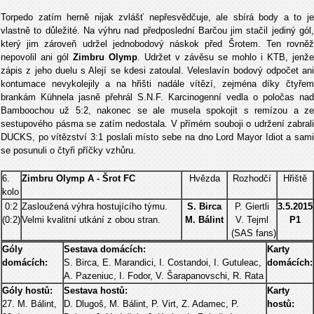
Torpedo zatím herně nijak zvlášť nepřesvědčuje, ale sbírá body a to je
vlastně to důležité. Na výhru nad předposlední Barčou jim stačil jediný gól,
který jim zároveň udržel jednobodový náskok před Šrotem. Ten rovněž
nepovolil ani gól
Zimbru Olymp
. Udržet v závěsu se mohlo i KTB, jenže
zápis z jeho duelu s Alejí se kdesi zatoulal. Veleslavín bodový odpočet ani
kontumace nevykolejily a na hřišti nadále vítězí, zejména díky čtyřem
brankám Kühnela jasně přehrál S.N.F. Karcinogenní vedla o poločas nad
Bamboochou už 5:2, nakonec se ale musela spokojit s remízou a ze
sestupového pásma se zatím nedostala. V přímém souboji o udržení zabrali
DUCKS, po vítězství 3:1 poslali místo sebe na dno Lord Mayor Idiot a sami
se posunuli o čtyři příčky vzhůru.
6.
Zimbru Olymp A - Šrot FC
Hvězda
Rozhodčí
Hřiště
kolo
0:2
Zasloužená výhra hostujícího týmu.
S. Birca
P. Giertli
3.5.2015
(0:2)
Velmi kvalitní utkání z obou stran.
M. Bálint
V. Tejml
P1
(SAS fans)
Góly
Sestava domácích:
Karty
domácích:
S. Birca, E. Marandici, I. Costandoi, I. Gutuleac,
domácích:
A. Pazeniuc, I. Fodor, V. Šarapanovschi, R. Rata
Góly hostů:
Sestava hostů:
Karty
27. M. Bálint,
D. Dlugoš, M. Bálint, P. Virt, Z. Adamec, P.
hostů: