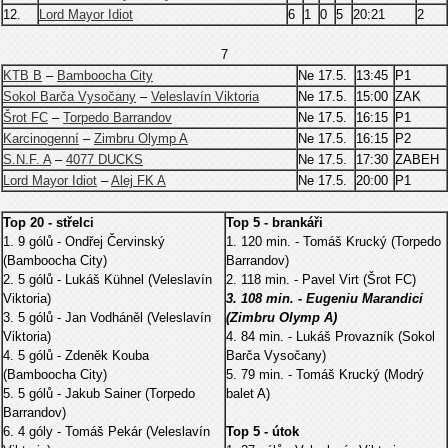
12.
Lord Mayor Idiot
6
1
0
5
20:21
2
7
KTB B
–
Bamboocha City
Ne 17.5.
13:45
P1
Sokol Barča Vysočany
–
Veleslavín Viktoria
Ne 17.5.
15:00
ZAK
Šrot FC
–
Torpedo Barrandov
Ne 17.5.
16:15
P1
Karcinogenní
–
Zimbru Olymp A
Ne 17.5.
16:15
P2
S.N.F. A
–
4077 DUCKS
Ne 17.5.
17:30
ZABEH
Lord Mayor Idiot
–
Alej FK A
Ne 17.5.
20:00
P1
Top 20 - střelci
Top 5 - brankáři
1. 9 gólů - Ondřej Červinský
1. 120 min. - Tomáš Krucký (Torpedo
(Bamboocha City)
Barrandov)
2. 5 gólů - Lukáš Kühnel (Veleslavín
2. 118 min. - Pavel Virt (Šrot FC)
Viktoria)
3. 108 min. - Eugeniu Marandici
3. 5 gólů - Jan Vodháněl (Veleslavín
(Zimbru Olymp A)
Viktoria)
4. 84 min. - Lukáš Provazník (Sokol
4. 5 gólů - Zdeněk Kouba
Barča Vysočany)
(Bamboocha City)
5. 79 min. - Tomáš Krucký (Modrý
5. 5 gólů - Jakub Sainer (Torpedo
balet A)
Barrandov)
6. 4 góly - Tomáš Pekár (Veleslavín
Top 5 - útok