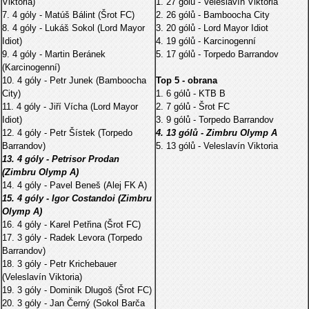
Viktoria)
1. 27 gólů - Veleslavín Viktoria
7. 4 góly - Matúš Bálint (Šrot FC)
2. 26 gólů - Bamboocha City
8. 4 góly - Lukáš Sokol (Lord Mayor
3. 20 gólů - Lord Mayor Idiot
Idiot)
4. 19 gólů - Karcinogenní
9. 4 góly - Martin Beránek
5. 17 gólů - Torpedo Barrandov
(Karcinogenní)
10. 4 góly - Petr Junek (Bamboocha
Top 5 - obrana
City)
1. 6 gólů - KTB B
11. 4 góly - Jiří Vícha (Lord Mayor
2. 7 gólů - Šrot FC
Idiot)
3. 9 gólů - Torpedo Barrandov
12. 4 góly - Petr Šístek (Torpedo
4. 13 gólů - Zimbru Olymp A
Barrandov)
5. 13 gólů - Veleslavín Viktoria
13. 4 góly - Petrisor Prodan
(Zimbru Olymp A)
14. 4 góly - Pavel Beneš (Alej FK A)
15. 4 góly - Igor Costandoi (Zimbru
Olymp A)
16. 4 góly - Karel Petřina (Šrot FC)
17. 3 góly - Radek Levora (Torpedo
Barrandov)
18. 3 góly - Petr Krichebauer
(Veleslavín Viktoria)
19. 3 góly - Dominik Dlugoš (Šrot FC)
20. 3 góly - Jan Černý (Sokol Barča