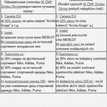
Официальные спонсоры
IK ČMP
Oficiální sponzoří
IK ČMP Zimbru
Zimbru Olymp
предоставили лучшему
Olymp
poskytli nejlepšímu hráči:
игроку:
1.
Carpeta EU
:
1.
Carpeta EU
:
а)
10% скидку
на цены ковров "Acvila
а)
10% slevu
na ceny
Grupp" а т.д.
koberců "Acvila Grupp" a.j.
2.
Inelet
:
2.
Inelet
:
а) červené polo-suché
а) красное полу-сухое вино MERLOT
víno MERLOT
b)
специальные цены
на остальной
б)
speciální ceny
na ostatní
сортимент молдавских вин
sortiment moldavských vín
3.
Teamstore.cz
:
3.
Teamstore.cz
:
а) 35% скидку на футбольный
а) 35% slevu na fotbalový sortiment
сортимент Nike, Adidas, Puma
Nike, Adidas, Puma
b) 30% скидку на остальной
b) 30% na ostatní sortiment
сортимент спортивной одежды Nike,
sportovního oblečení Nike, Adidas,
Adidas, Puma
Puma
c)
дополнительная скидка 200
,- крон
c)
dodatečná sleva 200 kč
,- na již
на уже сниженные цены спортивной
zlevněné akční zboží sportovního
одежды Nike, Adidas, Puma
oblečení Nike, Adidas, Puma