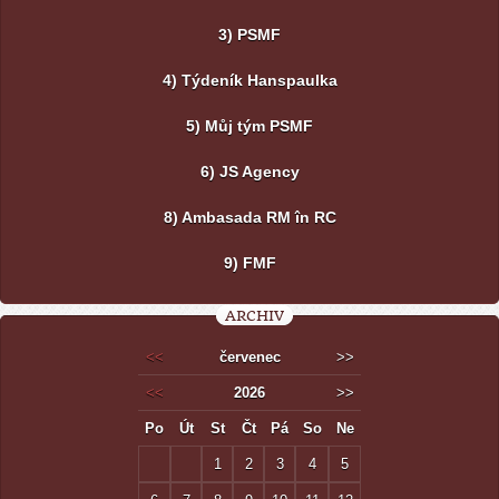
3) PSMF
4) Týdeník Hanspaulka
5) Můj tým PSMF
6) JS Agency
8) Ambasada RM în RC
9) FMF
ARCHIV
<<
červenec
>>
<<
2026
>>
Po
Út
St
Čt
Pá
So
Ne
1
2
3
4
5