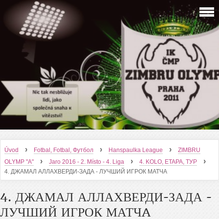
›
›
›
Úvod
Fotbal, Fotbal, Футбол
Hanspaulka League
ZIMBRU
›
›
›
OLYMP "A"
Jaro 2016 - 2. Místo - 4. Liga
4. KOLO, ETAPA, ТУР
4. ДЖАМАЛ АЛЛАХВЕРДИ-ЗАДА - ЛУЧШИЙ ИГРОК МАТЧA
4. ДЖАМАЛ АЛЛАХВЕРДИ-ЗАДА -
ЛУЧШИЙ ИГРОК МАТЧA