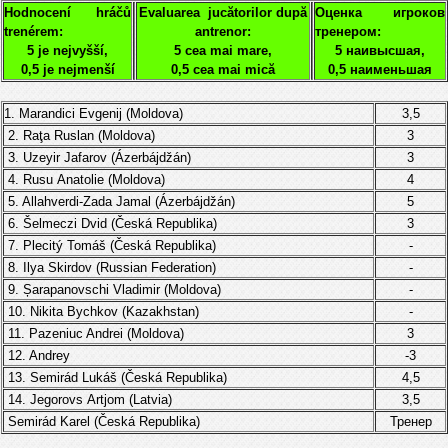
Hodnocení hráčů
Evaluarea jucătorilor după
Оценка игроков
trenérem:
antrenor:
тренером:
5 je nejvyšší,
5 cea mai mare,
5 наивысшая,
0,5 je nejmenší
0,5 cea mai mică
0,5 наименьшая
1. Marandici Evgenij (Moldova)
3,5
2. Raţa Ruslan (Moldova)
3
3.
Uzeyir Jafarov (Ázerbájdžán)
3
4.
Rusu
Anatolie
(
Moldova
)
4
5. Allahverdi-Zada Jamal (Ázerbájdžán)
5
6. Šelmeczi Dvid
(
Česká Republika
)
3
7. Plecitý
Tomáš
(
Česká Republika
)
-
8. Ilya Skirdov (Russian Federation)
-
9. Șarapanovschi Vladimir (Moldova)
-
10. Nikita Bychkov (
Kazakhstan)
-
11. Pazeniuc Andrei (Moldova)
3
12. Andrey
-3
13. Semirád Lukáš (
Česká Republika
)
4,5
14.
Jegorovs
Artjom
(Latvia)
3,5
Semirád Karel (
Česká Republika
)
Тренер