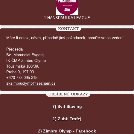
1.HANSPAULKA LEAGUE
KONTAKT
Máte-li dotaz, návrh, případně jiný požadavek, obraťte se na vedení:
Předseda
Bc. Marandici Evgenij
IK ČMP Zimbru Olymp
Toužimská 108/39,
Praha 9, 197 00
+420 773 095 315
skzimbruolymp@seznam.cz
OBLÍBENÉ ODKAZY
7) Svit Staving
1) Zubří Trofej
2) Zimbru Olymp - Facebook