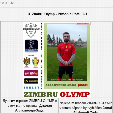
19. 4. 2016
4. Zimbru Olymp - Pivson a Pofel
6:1
Лучшим игрокoм ZIMBRU OLYMP в
Nejlepším hráčem ZIMBRU OLYMP
этом матче признан
Джамал
v tomto zápase byl vyhlášen
Jamal
Аллахверди-Зада
.
Allahverdi-Zada
.