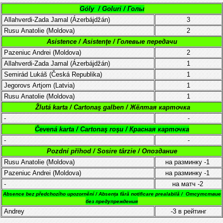
Góly / Goluri / Голы
Allahverdi-Zada Jamal (Ázerbájdžán)
3
Rusu
Anatolie
(
Moldova
)
2
Asistence / Asistenţe / Голевые передачи
Pazeniuc Andrei (Moldova)
2
Allahverdi-Zada Jamal (Ázerbájdžán)
1
Semirád Lukáš (
Česká Republika
)
1
Jegorovs
Artjom
(Latvia)
1
Rusu
Anatolie
(
Moldova
)
1
Žlutá karta / Cartonaş galben / Жёлтая карточка
-
-
Čevená karta / Cartonaş roşu / Красная карточка
-
-
Pozdní příhod / Sosire târzie / Опоздание
Rusu
Anatolie
(
Moldova
)
на разминку
-1
Pazeniuc Andrei (Moldova)
на разминку
-1
-
на матч
-2
Absence bez předchozího upozornění /
Absența fără notificare prealabilă /
Отсутствие
без предупреждения
Andrey
-3
в рейтинг