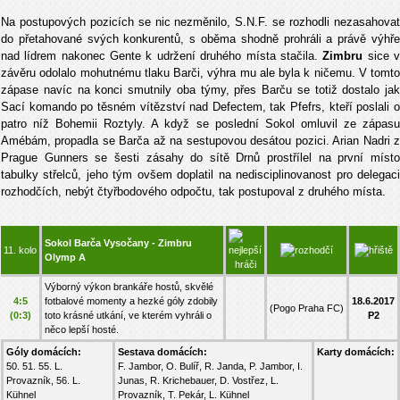
Na postupových pozicích se nic nezměnilo, S.N.F. se rozhodli nezasahovat
do přetahované svých konkurentů, s oběma shodně prohráli a právě výhře
nad lídrem nakonec Gente k udržení druhého místa stačila.
Zimbru
sice 
závěru odolalo mohutnému tlaku Barči, výhra mu ale byla k ničemu. V tomto
zápase navíc na konci smutnily oba týmy, přes Barču se totiž dostalo jak
Sací komando po těsném vítězství nad Defectem, tak Pfefrs, kteří poslali o
patro níž Bohemii Roztyly. A když se poslední Sokol omluvil ze zápasu
Amébám, propadla se Barča až na sestupovou desátou pozici. Arian Nadri z
Prague Gunners se šesti zásahy do sítě Drnů prostřílel na první místo
tabulky střelců, jeho tým ovšem doplatil na nedisciplinovanost pro delegaci
rozhodčích, nebýt čtyřbodového odpočtu, tak postupoval z druhého místa.
Sokol Barča Vysočany - Zimbru
11. kolo
Olymp A
Výborný výkon brankáře hostů, skvělé
4:5
fotbalové momenty a hezké góly zdobily
18.6.2017
(Pogo Praha FC)
(0:3)
toto krásné utkání, ve kterém vyhráli o
P2
něco lepší hosté.
Góly domácích:
Sestava domácích:
Karty domácích:
50. 51. 55. L.
F. Jambor, O. Bulíř, R. Janda, P. Jambor, I.
Provazník, 56. L.
Junas, R. Krichebauer, D. Vostřez, L.
Kühnel
Provazník, T. Pekár, L. Kühnel