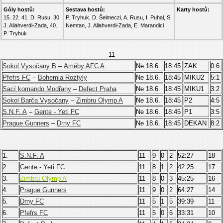
Góly hostů:
Sestava hostů:
Karty hostů:
15. 22. 41. D. Rusu, 30.
P. Tryhuk, D. Šelmeczi, A. Rusu, I. Puhal, S.
J. Allahverdi-Zada, 40.
Nemtan, J. Allahverdi-Zada, E. Marandici
P. Tryhuk
11
Sokol Vysočany B
–
Améby AFC A
Ne 18.6.
18:45
ZAK
0:6
Pfefrs FC
–
Bohemia Roztyly
Ne 18.6.
18:45
MIKU2
5:1
Sací komando Modřany
–
Defect Praha
Ne 18.6.
18:45
MIKU1
3:2
Sokol Barča Vysočany
–
Zimbru Olymp A
Ne 18.6.
18:45
P2
4:5
S.N.F. A
–
Gente - Yeti FC
Ne 18.6.
18:45
P1
3:5
Prague Gunners
–
Drny FC
Ne 18.6.
18:45
DEKAN
8:2
1.
S.N.F. A
11
9
0
2
52:27
18
2.
Gente - Yeti FC
11
8
1
2
42:25
17
3.
Zimbru Olymp A
11
8
0
3
45:25
16
4.
Prague Gunners
11
9
0
2
64:27
14
5.
Drny FC
11
5
1
5
39:39
11
6.
Pfefrs FC
11
5
0
6
33:31
10