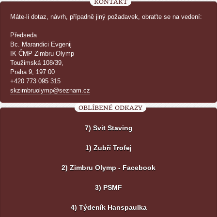
KONTAKT
Máte-li dotaz, návrh, případně jiný požadavek, obraťte se na vedení:
Předseda
Bc. Marandici Evgenij
IK ČMP Zimbru Olymp
Toužimská 108/39,
Praha 9, 197 00
+420 773 095 315
skzimbruolymp@seznam.cz
OBLÍBENÉ ODKAZY
7) Svit Staving
1) Zubří Trofej
2) Zimbru Olymp - Facebook
3) PSMF
4) Týdeník Hanspaulka