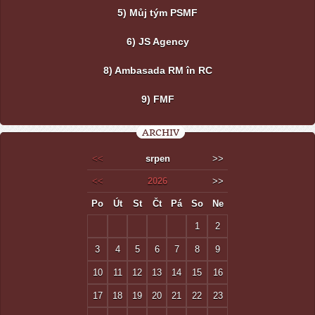
5) Můj tým PSMF
6) JS Agency
8) Ambasada RM în RC
9) FMF
ARCHIV
<<
srpen
>>
<<
2026
>>
Po
Út
St
Čt
Pá
So
Ne
1
2
3
4
5
6
7
8
9
10
11
12
13
14
15
16
17
18
19
20
21
22
23