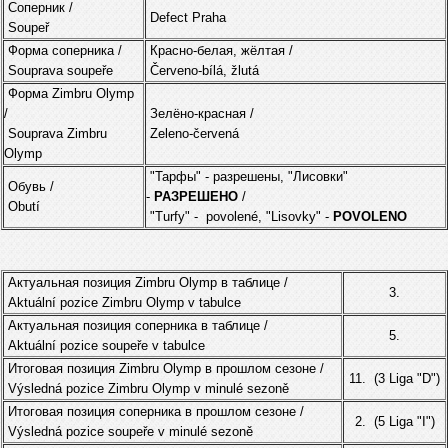
Соперник /
Defect Praha
Soupeř
Форма соперника /
Красно-белая, жёлтая /
Souprava soupeře
Červeno-bílá, žlutá
Форма Zimbru Olymp
/
Зелёно-красная /
Souprava Zimbru
Zeleno-červená
Olymp
"Тарфы" - разрешены, "Лисовки"
Обувь /
-
РАЗРЕШЕНО
/
Obutí
"Turfy" - povolené, "Lisovky" -
POVOLENO
Актуальная позиция Zimbru Olymp в таблице /
3.
Aktuální pozice Zimbru Olymp v tabulce
Актуальная позиция соперника в таблице /
5.
Aktuální pozice soupeře v tabulce
Итоговая позиция Zimbru Olymp в прошлом сезоне /
11. (3 Liga "D")
Výsledná pozice Zimbru Olymp v minulé sezoně
Итоговая позиция соперника в прошлом сезоне /
2. (5 Liga "I")
Výsledná pozice soupeře v minulé sezoně