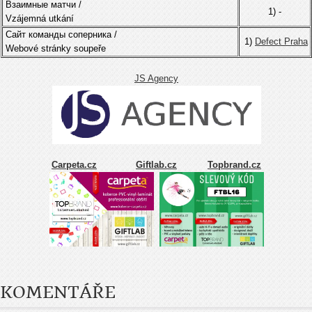
Взаимные матчи /
1) -
Vzájemná utkání
Сайт команды соперника /
1)
Defect Praha
Webové stránky soupeře
JS Agency
Carpeta.cz
Giftlab.cz
Topbrand.cz
KOMENTÁŘE