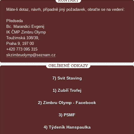
KONTAKT
Máte-li dotaz, návrh, případně jiný požadavek, obraťte se na vedení:
Předseda
Bc. Marandici Evgenij
IK ČMP Zimbru Olymp
Toužimská 108/39,
Praha 9, 197 00
+420 773 095 315
skzimbruolymp@seznam.cz
OBLÍBENÉ ODKAZY
7) Svit Staving
1) Zubří Trofej
2) Zimbru Olymp - Facebook
3) PSMF
4) Týdeník Hanspaulka