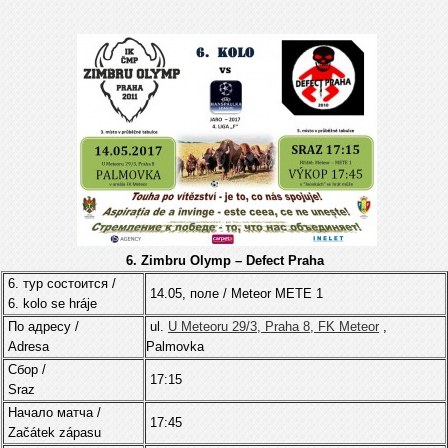
6. Zimbru Olymp – Defect Praha
6. тур состоится /
14.05, поле /
Meteor
METE 1
6. kolo se hráje
По адресу /
ul.
U Meteoru 29/3, Praha 8, FK Meteor
,
Adresa
Palmovka
Cбор /
17:15
Sraz
Начало матча /
17:45
Začátek zápasu