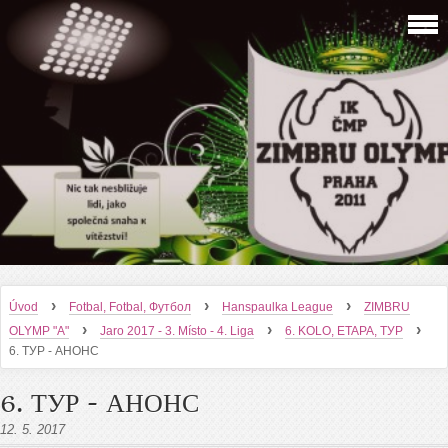
›
›
›
Úvod
Fotbal, Fotbal, Футбол
Hanspaulka League
ZIMBRU
›
›
›
OLYMP "A"
Jaro 2017 - 3. Místo - 4. Liga
6. KOLO, ETAPA, ТУР
6. ТУР - АНОНС
6. ТУР - АНОНС
12. 5. 2017