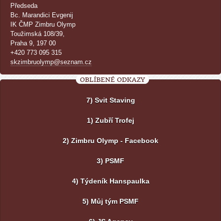
Předseda
Bc. Marandici Evgenij
IK ČMP Zimbru Olymp
Toužimská 108/39,
Praha 9, 197 00
+420 773 095 315
skzimbruolymp@seznam.cz
OBLÍBENÉ ODKAZY
7) Svit Staving
1) Zubří Trofej
2) Zimbru Olymp - Facebook
3) PSMF
4) Týdeník Hanspaulka
5) Můj tým PSMF