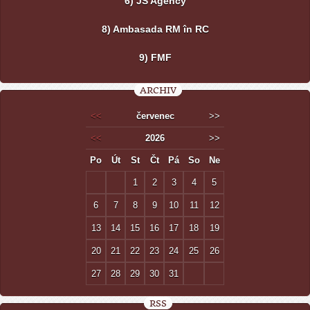
6) JS Agency
8) Ambasada RM în RC
9) FMF
ARCHIV
<<
červenec
>>
<<
2026
>>
Po
Út
St
Čt
Pá
So
Ne
1
2
3
4
5
6
7
8
9
10
11
12
13
14
15
16
17
18
19
20
21
22
23
24
25
26
27
28
29
30
31
RSS