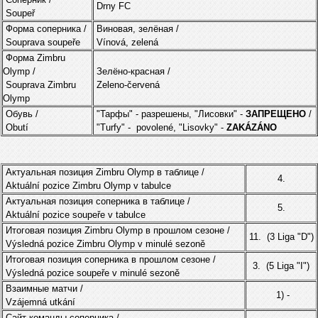
Drny FC
Soupeř
Форма соперника /
Виновая, зелёная /
Souprava soupeře
Vínová, zelená
Форма Zimbru
Olymp /
Зелёно-красная /
Souprava Zimbru
Zeleno-červená
Olymp
Обувь /
"Тарфы" - разрешены, "Лисовки" -
ЗАПPЕЩЕНO
/
Obutí
"Turfy" - povolené, "Lisovky" -
ZAKÁZÁNO
Актуальная позиция Zimbru Olymp в таблице /
4.
Aktuální pozice Zimbru Olymp v tabulce
Актуальная позиция соперника в таблице /
5.
Aktuální pozice soupeře v tabulce
Итоговая позиция Zimbru Olymp в прошлом сезоне /
11. (3 Liga "D")
Výsledná pozice Zimbru Olymp v minulé sezoně
Итоговая позиция соперника в прошлом сезоне /
3. (5 Liga "I")
Výsledná pozice soupeře v minulé sezoně
Взаимные матчи /
1) -
Vzájemná utkání
Сайт команды соперника /