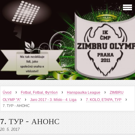
›
›
›
Úvod
Fotbal, Fotbal, Футбол
Hanspaulka League
ZIMBRU
›
›
›
OLYMP "A"
Jaro 2017 - 3. Místo - 4. Liga
7. KOLO, ETAPA, ТУР
7. ТУР - АНОНС
7. ТУР - АНОНС
20. 5. 2017