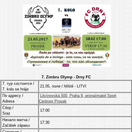
7. Zimbru Olymp - Drny FC
7. тур состоится /
21.05, поле / hřiště - LITVI
7. kolo se hráje
По адресу /
Litvínovská 500, Praha 9, pronajímatel Sport
Adresa
Centrum Prosek
Cбор /
17:00
Sraz
Начало матча /
17:30
Začátek zápasu
Соперник /