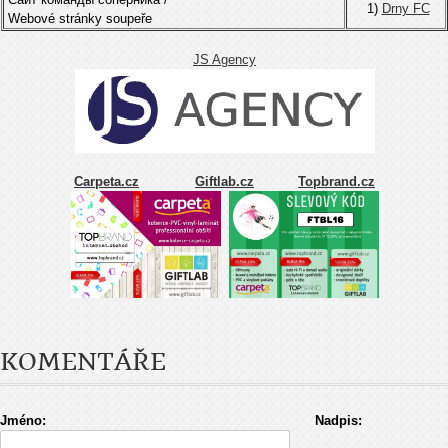
1)
Drny FC
Webové stránky soupeře
JS Agency
Carpeta.cz
Giftlab.cz
Topbrand.cz
KOMENTÁŘE
Jméno:
Nadpis: