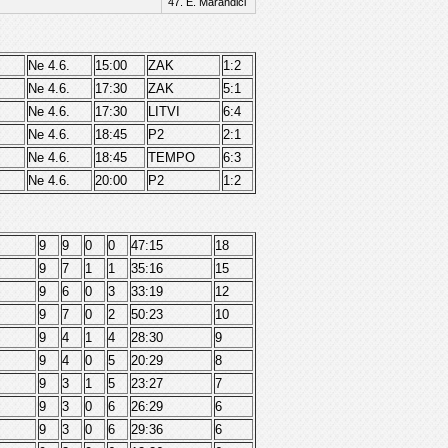
47. E. Marandici
Ne 4.6.
15:00
ZAK
1:2
Ne 4.6.
17:30
ZAK
5:1
Ne 4.6.
17:30
LITVI
6:4
Ne 4.6.
18:45
P2
2:1
Ne 4.6.
18:45
TEMPO
6:3
Ne 4.6.
20:00
P2
1:2
9
9
0
0
47:15
18
9
7
1
1
35:16
15
9
6
0
3
33:19
12
9
7
0
2
50:23
10
9
4
1
4
28:30
9
9
4
0
5
20:29
8
9
3
1
5
23:27
7
9
3
0
6
26:29
6
9
3
0
6
29:36
6