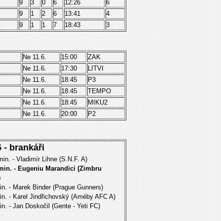
9
3
0
6
12:26
6
9
1
2
6
13:41
4
9
1
1
7
18:43
3
Ne 11.6.
15:00
ZAK
Ne 11.6.
17:30
LITVI
Ne 11.6.
18:45
P3
Ne 11.6.
18:45
TEMPO
Ne 11.6.
18:45
MIKU2
Ne 11.6.
20:00
P2
 - brankáři
min. - Vladimír Lihne (S.N.F. A)
 min. - Eugeniu Marandici (Zimbru
)
in. - Marek Binder (Prague Gunners)
in. - Karel Jindřichovský (Améby AFC A)
in. - Jan Doskočil (Gente - Yeti FC)