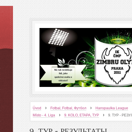
›
›
Úvod
Fotbal, Fotbal, Футбол
Hanspaulka League
›
›
Místo - 4. Liga
9. KOLO, ETAPA, ТУР
9. ТУР - РЕЗ
9. ТУР - РЕЗУЛЬТАТЫ