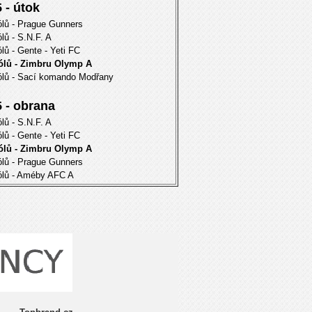
 - útok
ólů - Prague Gunners
ólů - S.N.F. A
ólů - Gente - Yeti FC
gólů - Zimbru Olymp A
ólů - Sací komando Modřany
 - obrana
ólů - S.N.F. A
ólů - Gente - Yeti FC
gólů - Zimbru Olymp A
ólů - Prague Gunners
ólů - Améby AFC A