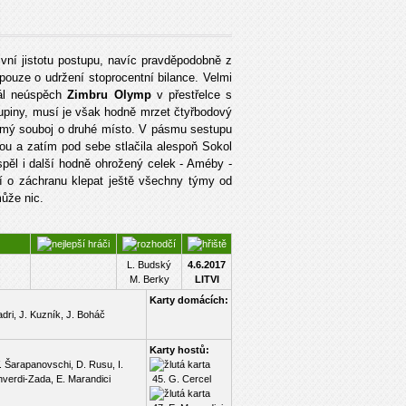
ivní jistotu postupu, navíc pravděpodobně z
pouze o udržení stoprocentní bilance. Velmi
rál neúspěch
Zimbru Olymp
v přestřelce s
upiny, musí je však hodně mrzet čtyřbodový
přímý souboj o druhé místo. V pásmu sestupu
ou a zatím pod sebe stlačila alespoň Sokol
spěl i další hodně ohrožený celek - Améby -
 o záchranu klepat ještě všechny týmy od
ůže nic.
L. Budský
4.6.2017
.
M. Berky
LITVI
Karty domácích:
Nadri, J. Kuzník, J. Boháč
Karty hostů:
. Šarapanovschi, D. Rusu, I.
ahverdi-Zada, E. Marandici
45. G. Cercel