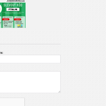
Topbrand.cz
s: