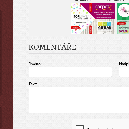
Carpeta.cz
Giftlab.cz
KOMENTÁŘE
Jméno:
Nadpi
Text: