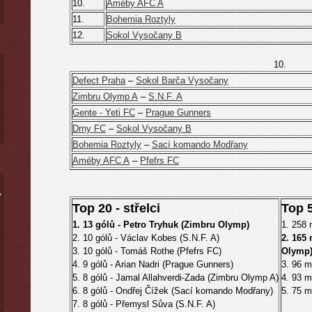
10.
Améby AFC A
11.
Bohemia Roztyly
12.
Sokol Vysočany B
10.
Defect Praha
–
Sokol Barča Vysočany
Zimbru Olymp A
–
S.N.F. A
Gente - Yeti FC
–
Prague Gunners
Drny FC
–
Sokol Vysočany B
Bohemia Roztyly
–
Sací komando Modřany
Améby AFC A
–
Pfefrs FC
ý
Top 20 - střelci
Top 5
1. 13 gólů - Petro Tryhuk (Zimbru Olymp)
1. 258 
2. 10 gólů - Václav Kobes (S.N.F. A)
2. 165
3. 10 gólů - Tomáš Rothe (Pfefrs FC)
Olymp
4. 9 gólů - Arian Nadri (Prague Gunners)
3. 96 m
5. 8 gólů - Jamal Allahverdi-Zada (Zimbru Olymp A)
4. 93 m
6. 8 gólů - Ondřej Čížek (Sací komando Modřany)
5. 75 m
7. 8 gólů - Přemysl Sůva (S.N.F. A)