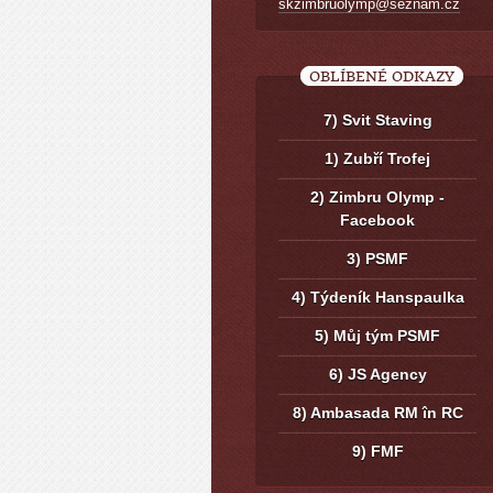
skzimbruolymp@seznam.cz
OBLÍBENÉ ODKAZY
7) Svit Staving
1) Zubří Trofej
2) Zimbru Olymp -
Facebook
3) PSMF
4) Týdeník Hanspaulka
5) Můj tým PSMF
6) JS Agency
8) Ambasada RM în RC
9) FMF