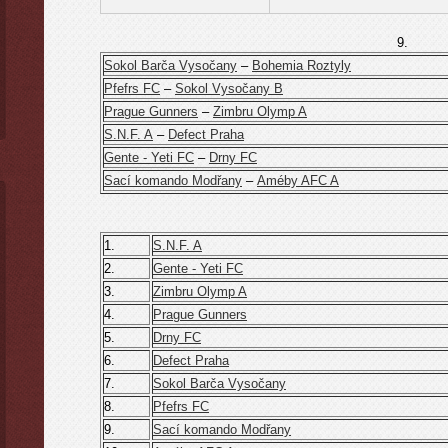
9.
Sokol Barča Vysočany
–
Bohemia Roztyly
Pfefrs FC
–
Sokol Vysočany B
Prague Gunners
–
Zimbru Olymp A
S.N.F. A
–
Defect Praha
Gente - Yeti FC
–
Drny FC
Sací komando Modřany
–
Améby AFC A
1.
S.N.F. A
2.
Gente - Yeti FC
3.
Zimbru Olymp A
4.
Prague Gunners
5.
Drny FC
6.
Defect Praha
7.
Sokol Barča Vysočany
8.
Pfefrs FC
9.
Sací komando Modřany