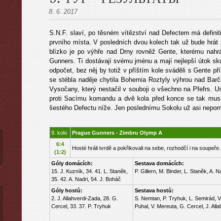
8. 6. 2017
S.N.F. slaví, po těsném vítězství nad Defectem má definit
prvního místa. V posledních dvou kolech tak už bude hrát 
blízko je po výhře nad Drny rovněž Gente, kterému nah
ы
Gunners. Ti dostávají svému jménu a mají nejlepší útok sk
odpočet, bez něj by totiž v příštím kole sváděli s Gente 
se stébla naděje chytila Bohemia Roztyly výhrou nad Barč
Vysočany, který nestačil v souboji o všechno na Pfefrs. U
proti Sacímu komandu a dvě kola před konce se tak musí
šestého Defectu níže. Jen poslednímu Sokolu už asi nepom
9. kolo
Prague Gunners - Zimbru Olymp A
6:4
Hosté hráli tvrdě a pokřikovali na sebe, rozhodčí i na soupeře
(1:2)
Góly domácích:
Sestava domácích:
15. J. Kuzník, 34. 41. L. Staněk,
P. Gillern, M. Binder, L. Staněk, A. 
35. 42. A. Nadri, 54. J. Boháč
Góly hostů:
Sestava hostů:
2. J. Allahverdi-Zada, 28. G.
S. Nemtan, P. Tryhuk, L. Semirád, V
Cercel, 33. 37. P. Tryhuk
Puhal, V. Mereuta, G. Cercel, J. All