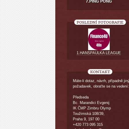
7.PING PONG
POSLEDNÍ FOTOGRAFIE
1.HANSPAULKA LEAGUE
KONTAKT
Máte-li dotaz, návrh, případně jin
požadavek, obraťte se na vedení:
Předseda
Bc. Marandici Evgenij
IK ČMP Zimbru Olymp
Toužimská 108/39,
Praha 9, 197 00
+420 773 095 315