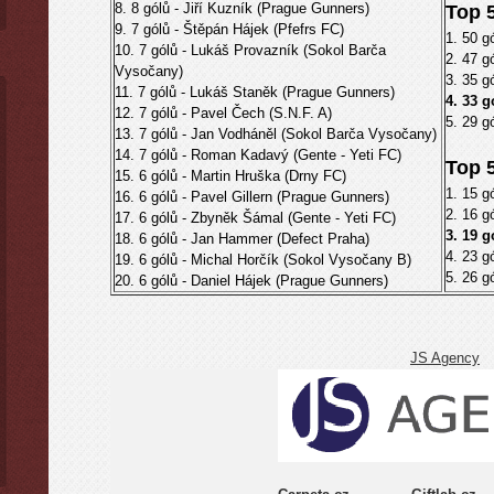
8. 8 gólů - Jiří Kuzník (Prague Gunners)
Top 5
9. 7 gólů - Štěpán Hájek (Pfefrs FC)
1. 50 g
10. 7 gólů - Lukáš Provazník (Sokol Barča
2. 47 g
Vysočany)
3. 35 g
11. 7 gólů - Lukáš Staněk (Prague Gunners)
4. 33 
12. 7 gólů - Pavel Čech (S.N.F. A)
5. 29 g
13. 7 gólů - Jan Vodháněl (Sokol Barča Vysočany)
14. 7 gólů - Roman Kadavý (Gente - Yeti FC)
Top 5
15. 6 gólů - Martin Hruška (Drny FC)
1. 15 g
16. 6 gólů - Pavel Gillern (Prague Gunners)
2. 16 g
17. 6 gólů - Zbyněk Šámal (Gente - Yeti FC)
3. 19 
18. 6 gólů - Jan Hammer (Defect Praha)
4. 23 g
19. 6 gólů - Michal Horčík (Sokol Vysočany B)
5. 26 g
20. 6 gólů - Daniel Hájek (Prague Gunners)
JS Agency