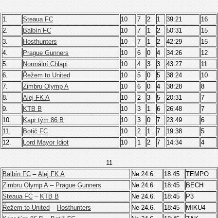
1.
Steaua FC
10
7
2
1
39:21
16
2.
Balbín FC
10
7
1
2
50:31
15
3.
Hosthunters
10
7
1
2
42:29
15
4.
Prague Gunners
10
6
0
4
34:26
12
5.
Normální Chlapi
10
4
3
3
43:27
11
6.
Řežem to United
10
5
0
5
38:24
10
7.
Zimbru Olymp A
10
6
0
4
38:28
8
8.
Alej FK A
10
2
3
5
20:31
7
9.
KTB B
10
3
1
6
26:48
7
10.
Kapr tým 86 B
10
3
0
7
23:49
6
11.
Botič FC
10
2
1
7
19:38
5
12.
Lord Mayor Idiot
10
1
2
7
14:34
4
11
Balbín FC
–
Alej FK A
Ne 24.6.
18:45
TEMPO
Zimbru Olymp A
–
Prague Gunners
Ne 24.6.
18:45
BECH
Steaua FC
–
KTB B
Ne 24.6.
18:45
P3
Řežem to United
–
Hosthunters
Ne 24.6.
18:45
MIKU4