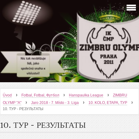
›
›
›
Úvod
Fotbal, Fotbal, Футбол
Hanspaulka League
ZIMBRU
›
›
›
OLYMP "A"
Jaro 2018 - 7. Místo - 3. Liga
10. KOLO, ETAPA, ТУР
10. ТУР - РЕЗУЛЬТАТЫ
10. ТУР - РЕЗУЛЬТАТЫ