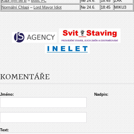
Kapr tým 86 B
–
Botič FC
Ne 24.6.
18:45
ZAK
Normální Chlapi
–
Lord Mayor Idiot
Ne 24.6.
18:45
MIKU3
KOMENTÁŘE
Jméno:
Nadpis:
Text: