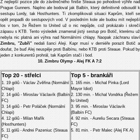
Z nejlepší pozice jde do závěrečného finiše Steaua po pohodové výhře nad
Prague Gunners. Naplno ale bodoval jak Balbín, který definitivně odsoudil k
sestupu Lordy, tak Hosthunters. Ti zkomplikovali situaci Kaprům, kteří se
opět propadli do sestupových vod. V posledním kole ale budou mít nejlepší
los v tom, že Řežem to United už o nic nepůjde, což prokázalo i skrečí
zápasu s KTB. Tento výsledek znamenal jistý sestup pro Botič, kterému už
nebyla nic platná ani výhra nad Normálními chlapy. Naopak záchranu slaví
Zimbru, "Zubři"
nedali šanci Aleji. Kapr musí v derniéře porazit Botič 
doufat, že buď Alej neuspěje proti Balbínu, nebo KTB proti Steaue. Pokud by
jeden z konkurentů prohrál, tak Kaprům stačí i bod.
10. Zimbru Olymp - Alej FK A 7:2
Top 20 - střelci
Top 5 - brankáři
1. 19 gólů - Václav Zvěřina (Normální
1. 165 min. - Michal Pinka (Lord
Chlapi)
Mayor Idiot)
2. 14 gólů - Miroslav Václavík (Balbín
2. 130 min. - Michal Vondrka (Řežem
FC)
to United)
3. 14 gólů - Petr Poláček (Normální
3. 95 min. - Miroslav Václavík
Chlapi)
(Balbín FC)
4. 12 gólů - Milan Mařík
4. 92 min. - Aureliu Secara (Steaua
(Hosthunters)
FC)
5. 11 gólů - Andrei Pazeniuc (Steaua
5. 81 min. - Petr Malec (Alej FK A)
FC)