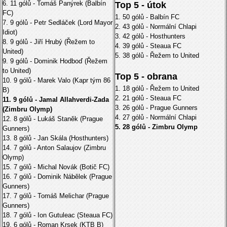
6. 11 gólů - Tomáš Panýrek (Balbín
Top 5 - útok
FC)
1. 50 gólů - Balbín FC
7. 9 gólů - Petr Sedláček (Lord Mayor
2. 43 gólů - Normální Chlapi
Idiot)
3. 42 gólů - Hosthunters
8. 9 gólů - Jiří Hrubý (Řežem to
4. 39 gólů - Steaua FC
United)
5. 38 gólů - Řežem to United
9. 9 gólů - Dominik Hodboď (Řežem
to United)
Top 5 - obrana
10. 9 gólů - Marek Valo (Kapr tým 86
1. 18 gólů - Řežem to United
B)
2. 21 gólů - Steaua FC
11. 9 gólů - Jamal Allahverdi-Zada
3. 26 gólů - Prague Gunners
(Zimbru Olymp)
4. 27 gólů - Normální Chlapi
12. 8 gólů - Lukáš Staněk (Prague
5. 28 gólů - Zimbru Olymp
Gunners)
13. 8 gólů - Jan Skála (Hosthunters)
14. 7 gólů - Anton Salaujov (Zimbru
Olymp)
15. 7 gólů - Michal Novák (Botič FC)
16. 7 gólů - Dominik Nábělek (Prague
Gunners)
17. 7 gólů - Tomáš Melichar (Prague
Gunners)
18. 7 gólů - Ion Gutuleac (Steaua FC)
19. 6 gólů - Roman Krsek (KTB B)