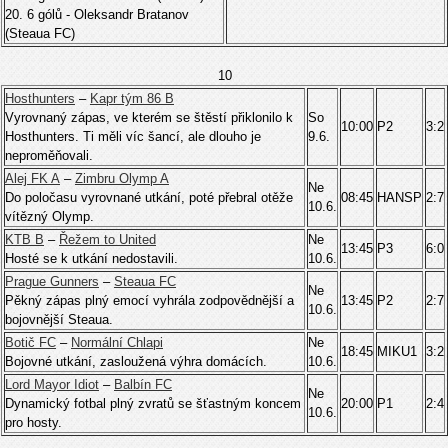
20. 6 gólů - Oleksandr Bratanov
(Steaua FC)
10
Hosthunters
–
Kapr tým 86 B
Vyrovnaný zápas, ve kterém se štěstí přiklonilo k
So
10:00
P2
3:2
Hosthunters. Ti měli víc šancí, ale dlouho je
9.6.
neproměňovali.
Alej FK A
–
Zimbru Olymp A
Ne
Do poločasu vyrovnané utkání, poté přebral otěže
08:45
HANSP
2:7
10.6.
vítězný Olymp.
KTB B
–
Řežem to United
Ne
13:45
P3
6:0
Hosté se k utkání nedostavili.
10.6.
Prague Gunners
–
Steaua FC
Ne
Pěkný zápas plný emocí vyhrála zodpovědnější a
13:45
P2
2:7
10.6.
bojovnější Steaua.
Botič FC
–
Normální Chlapi
Ne
18:45
MIKU1
3:2
Bojovné utkání, zasloužená výhra domácích.
10.6.
Lord Mayor Idiot
–
Balbín FC
Ne
Dynamický fotbal plný zvratů se šťastným koncem
20:00
P1
2:4
10.6.
pro hosty.