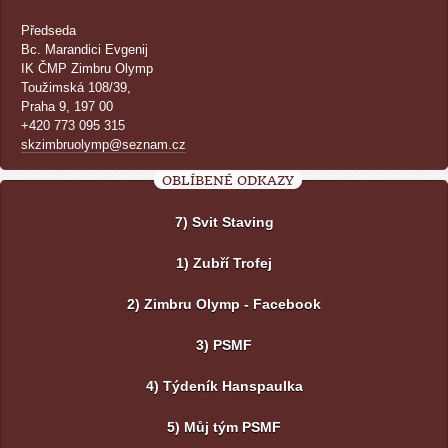
Předseda
Bc. Marandici Evgenij
IK ČMP Zimbru Olymp
Toužimská 108/39,
Praha 9, 197 00
+420 773 095 315
skzimbruolymp@seznam.cz
OBLÍBENÉ ODKAZY
7) Svit Staving
1) Zubří Trofej
2) Zimbru Olymp - Facebook
3) PSMF
4) Týdeník Hanspaulka
5) Můj tým PSMF