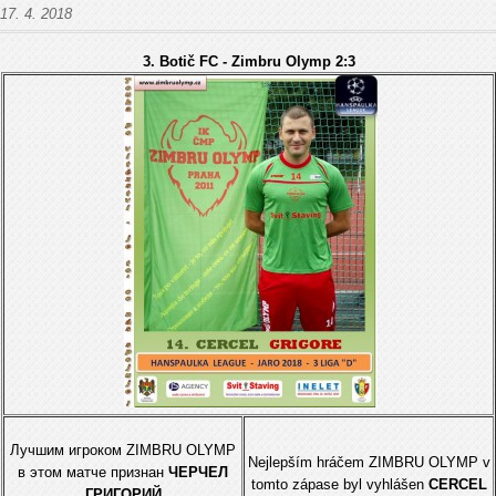
17. 4. 2018
3.
Botič FC -
Zimbru Olymp 2:3
Лучшим игрокoм ZIMBRU OLYMP
Nejlepším hráčem ZIMBRU OLYMP v
в этом матче признан
ЧЕРЧЕЛ
tomto zápase byl vyhlášen
CERCEL
ГРИГОРИЙ