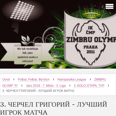
›
›
›
Úvod
Fotbal, Fotbal, Футбол
Hanspaulka League
ZIMBRU
›
›
›
OLYMP "A"
Jaro 2018 - 7. Místo - 3. Liga
3. KOLO, ETAPA, ТУР
3. ЧЕРЧЕЛ ГРИГОРИЙ - ЛУЧШИЙ ИГРОК МАТЧA
3. ЧЕРЧЕЛ ГРИГОРИЙ - ЛУЧШИЙ
ИГРОК МАТЧA