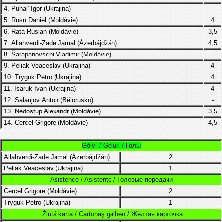
4.
Puhal' Igor (Ukrajina)
-
5.
Rusu Daniel
(
Moldávie
)
4
6.
Rata
Ruslan
(
Moldávie
)
3,5
7.
Allahverdi-Zade Jamal (Ázerbájdžán)
4,5
8. Šarapanovschi Vladimir (
Moldávie
)
-
9.
Peliak Veaceslav
(Ukrajina)
4
10.
Tryguk
Petro
(
Ukrajina
)
4
11.
Isaruk Ivan
(
Ukrajina
)
4
12. Salaujov Anton (Bělorusko)
-
13.
Nedostup Alexandr
(
Moldávie
)
3,5
14.
Cercel
Grigore
(
Moldávie
)
4,5
Góly / Goluri / Голы
Allahverdi-Zade Jamal (Ázerbájdžán)
2
Peliak Veaceslav
(Ukrajina)
1
Asistence / Asistenţe / Голевые передачи
Cercel
Grigore
(
Moldávie
)
2
Tryguk
Petro
(
Ukrajina
)
1
Žlutá karta / Cartonaş galben / Жёлтая карточка