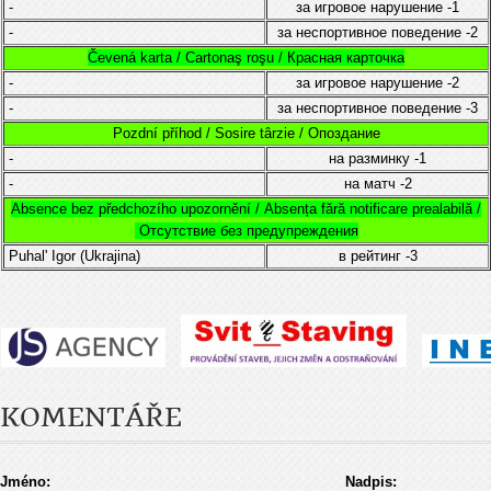
-
за игровое нарушение
-1
-
за неспортивное поведение
-2
Čevená karta / Cartonaş roşu / Красная карточка
-
за игровое нарушение
-2
-
за неспортивное поведение
-3
Pozdní příhod / Sosire târzie / Опоздание
-
на разминку
-1
-
на матч
-2
Absence bez předchozího upozornění /
Absența fără notificare prealabilă /
Отсутствие без предупреждения
Puhal' Igor (Ukrajina)
в рейтинг
-3
KOMENTÁŘE
Jméno:
Nadpis: