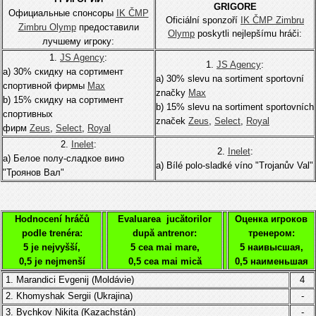
GRIGORE
Официальные спонсоры
IK ČMP
Oficiální sponzoří
IK ČMP Zimbru
Zimbru Olymp
предоставили
Olymp
poskytli nejlepšímu hráči:
лучшему игроку:
1.
JS Agency
:
1.
JS Agency
:
а) 30% скидку на сортимент
а) 30% slevu na sortiment sportovní
спортивной фирмы
Мах
značky
Мах
b) 15% скидку на сортимент
b) 15% slevu na sortiment sportovních
спортивных
značek
Zeus
,
Select
,
Royal
фирм
Zeus
,
Select
,
Royal
2.
Inelet
:
2.
Inelet
:
а) Белое полу-сладкое вино
а) Bílé polo-sladké víno "Trojanův Val"
"Троянов Вал"
Hodnocení hráčů
Evaluarea jucătorilor
Оценка игроков
podle trenéra:
după antrenor:
тренером:
5 je nejvyšší,
5 cea mai mare,
5 наивысшая,
0,5 je nejmenší
0,5 cea mai mică
0,5 наименьшая
1. Marandici Evgenij (Moldávie)
4
2.
K
homyshak Sergii (Ukrajina)
-
3.
Bychkov Nikita (Kazachstán)
-