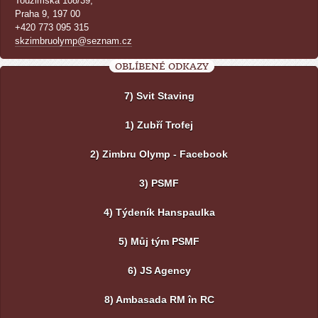
Toužimská 108/39,
Praha 9, 197 00
+420 773 095 315
skzimbruolymp@seznam.cz
OBLÍBENÉ ODKAZY
7) Svit Staving
1) Zubří Trofej
2) Zimbru Olymp - Facebook
3) PSMF
4) Týdeník Hanspaulka
5) Můj tým PSMF
6) JS Agency
8) Ambasada RM în RC