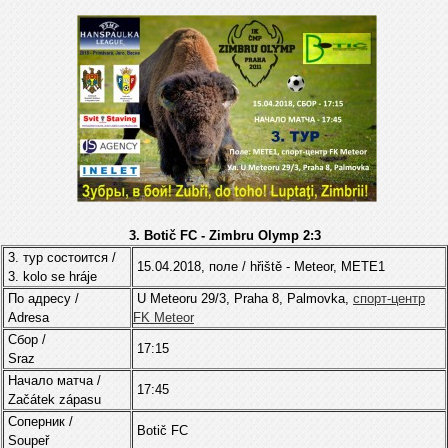
3.
Botič FC -
Zimbru Olymp 2:3
3. тур состоится /
15.04.2018, поле / hřiště - Meteor, METE1
3. kolo se hráje
По адресу /
U Meteoru 29/3, Praha 8, Palmovka,
cпорт-центр
Adresa
FK Meteor
Cбор /
17:15
Sraz
Начало матча /
17:45
Začátek zápasu
Соперник /
Botič FC
Soupeř