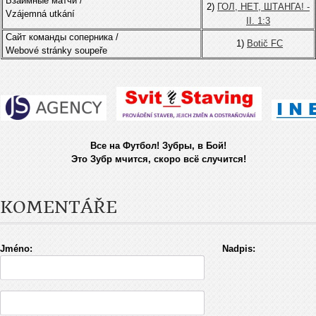
Взаимные матчи /
2)
ГОЛ, НЕТ, ШТАНГА! -
Vzájemná utkání
II. 1:3
Сайт команды соперника /
1)
Botič FC
Webové stránky soupeře
Все на Футбол! Зубры, в Бой!
Это Зубр мчится, скоро всё случится!
KOMENTÁŘE
Jméno:
Nadpis: