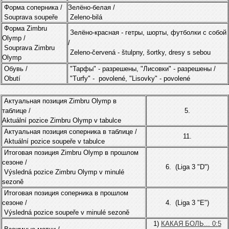
Форма соперника /
Зелёно-белая /
Souprava soupeře
Zeleno-bilá
Форма Zimbru
Зелёно-красная -
гетры, шорты, футболки с собой
Olymp /
/
Souprava Zimbru
Zeleno-červená -
štulpny, šortky, dresy s sebou
Olymp
Обувь /
"Тарфы" - разрешены, "Лисовки" - разрешены /
Obutí
"Turfy" - povolené, "Lisovky" - povolené
Актуальная позиция Zimbru Olymp в
таблице /
5.
Aktuální pozice Zimbru Olymp v tabulce
Актуальная позиция соперника в таблице /
11.
Aktuální pozice soupeře v tabulce
Итоговая позиция Zimbru Olymp в прошлом
сезоне /
6. (Liga 3 "D")
Výsledná pozice Zimbru Olymp v minulé
sezoně
Итоговая позиция соперника в прошлом
сезоне /
4. (Liga 3 "E")
Výsledná pozice soupeře v minulé sezoně
1)
КАКАЯ БОЛЬ... 0:5