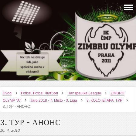
›
›
›
Úvod
Fotbal, Fotbal, Футбол
Hanspaulka League
ZIMBRU
›
›
›
OLYMP "A"
Jaro 2018 - 7. Místo - 3. Liga
3. KOLO, ETAPA, ТУР
3. ТУР - АНОНС
3. ТУР - АНОНС
16. 4. 2018