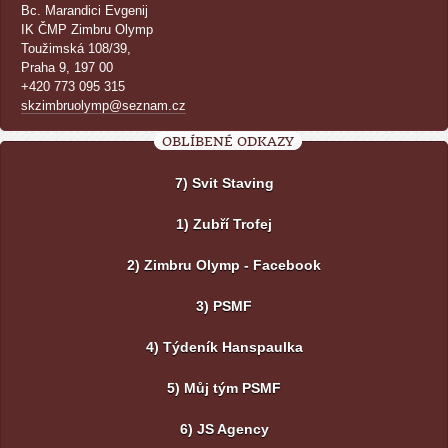
Bc. Marandici Evgenij
IK ČMP Zimbru Olymp
Toužimská 108/39,
Praha 9, 197 00
+420 773 095 315
skzimbruolymp@seznam.cz
OBLÍBENÉ ODKAZY
7) Svit Staving
1) Zubří Trofej
2) Zimbru Olymp - Facebook
3) PSMF
4) Týdeník Hanspaulka
5) Můj tým PSMF
6) JS Agency