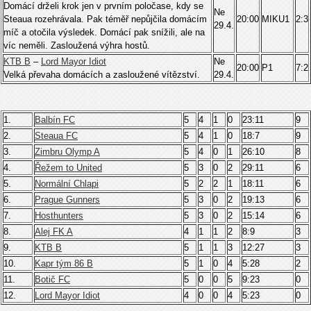
Domácí drželi krok jen v prvním poločase, kdy se
Ne
Steaua rozehrávala. Pak téměř nepůjčila domácím
20:00
MIKU1
2:3
29.4.
míč a otočila výsledek. Domácí pak snížili, ale na
víc neměli. Zasloužená výhra hostů.
KTB B
–
Lord Mayor Idiot
Ne
20:00
P1
7:2
Velká převaha domácích a zasloužené vítězství.
29.4.
1.
Balbín FC
5
4
1
0
23:11
9
2.
Steaua FC
5
4
1
0
18:7
9
3.
Zimbru Olymp A
5
4
0
1
26:10
8
4.
Řežem to United
5
3
0
2
29:11
6
5.
Normální Chlapi
5
2
2
1
18:11
6
6.
Prague Gunners
5
3
0
2
19:13
6
7.
Hosthunters
5
3
0
2
15:14
6
8.
Alej FK A
4
1
1
2
8:9
3
9.
KTB B
5
1
1
3
12:27
3
10.
Kapr tým 86 B
5
1
0
4
5:28
2
11.
Botič FC
5
0
0
5
9:23
0
12.
Lord Mayor Idiot
4
0
0
4
5:23
0