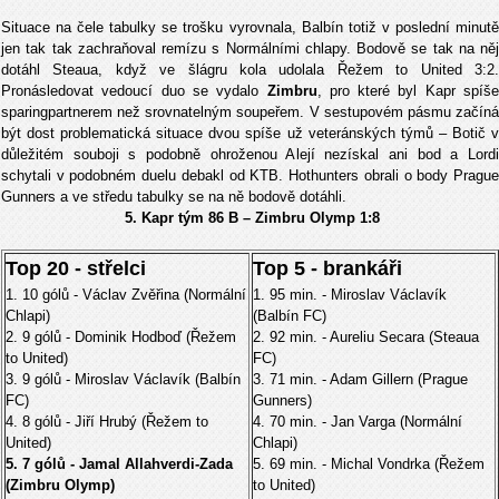
Situace na čele tabulky se trošku vyrovnala, Balbín totiž v poslední minutě
jen tak tak zachraňoval remízu s Normálními chlapy. Bodově se tak na něj
dotáhl Steaua, když ve šlágru kola udolala Řežem to United 3:2.
Pronásledovat vedoucí duo se vydalo
Zimbru
, pro které byl Kapr spíše
sparingpartnerem než srovnatelným soupeřem. V sestupovém pásmu začíná
být dost problematická situace dvou spíše už veteránských týmů – Botič v
důležitém souboji s podobně ohroženou Alejí nezískal ani bod a Lordi
schytali v podobném duelu debakl od KTB. Hothunters obrali o body Prague
Gunners a ve středu tabulky se na ně bodově dotáhli.
5. Kapr tým 86 B – Zimbru Olymp 1:8
Top 20 - střelci
Top 5 - brankáři
1. 10 gólů - Václav Zvěřina (Normální
1. 95 min. - Miroslav Václavík
Chlapi)
(Balbín FC)
2. 9 gólů - Dominik Hodboď (Řežem
2. 92 min. - Aureliu Secara (Steaua
to United)
FC)
3. 9 gólů - Miroslav Václavík (Balbín
3. 71 min. - Adam Gillern (Prague
FC)
Gunners)
4. 8 gólů - Jiří Hrubý (Řežem to
4. 70 min. - Jan Varga (Normální
United)
Chlapi)
5. 7 gólů - Jamal Allahverdi-Zada
5. 69 min. - Michal Vondrka (Řežem
(Zimbru Olymp)
to United)