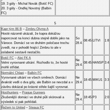
19. 3 góly - Michal Novák (Botič FC)
20. 3 góly - Ondřej Novotný (Balbín
FC)
5
Kapr tým 86 B
–
Zimbru Olymp A
Hosté názorně ukázali, že kapra dokážou
naporcovat na konci dubna stejně dobře jako na
So
08:45
LITVI
1:8
Vánoce. Domácí se ve druhém poločase trochu
28.4.
zvedli, na v pohodě hrající Zimbru to ale v
oslabené sestavě nestačilo.
Botič FC
–
Alej FK A
Ne
Velmi vyrovnané utkání. Rozhodlo to, že hosté
08:45
HANSP
3:4
29.4.
mohli střídat.
Normální Chlapi
–
Balbín FC
Vyrovnané utkání ve všech směrech. Domácí
Ne
18:45
MIKU1
3:3
dvakrát vedli o dva góly, ale Balbín se nevzdal a v
29.4.
závěru dokázal po krásné střele šajtlí vyrovnat.
Hosthunters
–
Prague Gunners
Ne
Zkušenější domácí ve druhé půli skórovali a
18:45
P3
2:0
29.4.
výsledek si pak pohlídali.
Řežem to United
–
Steaua FC