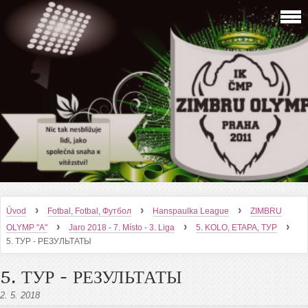
›
›
›
Úvod
Fotbal, Fotbal, Футбол
Hanspaulka League
ZIMBRU
›
›
›
OLYMP "A"
Jaro 2018 - 7. Místo - 3. Liga
5. KOLO, ETAPA, ТУР
5. ТУР - РЕЗУЛЬТАТЫ
5. ТУР - РЕЗУЛЬТАТЫ
2. 5. 2018