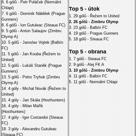
6. 6 gólů - Petr Poláček (Normální
Chlapi)
Top 5 - útok
7. 6 gólů - Dominik Nábělek (Prague
1. 29 gólů - Řežem to United
Gunners)
2. 26 gólů - Zimbru Olymp
8. 6 gólů - Ion Gutuleac (Steaua FC)
3. 23 gólů - Balbín FC
9. 5 gólů - Anton Salaujov (Zimbru
4. 19 gólů - Prague Gunners
Olymp A)
5. 18 gólů - Steaua FC
10. 5 gólů - Jaroslav Vojtek (Balbín
FC)
Top 5 - obrana
11. 5 gólů - Jan Kouba (Řežem to
1. 7 gólů - Steaua FC
United)
2. 9 gólů - Alej FK A
12. 5 gólů - Lukáš Staněk (Prague
3. 10 gólů - Zimbru Olymp
Gunners)
4. 11 gólů - Balbín FC
13. 5 gólů - Petro Tryhuk (Zimbru
5. 11 gólů - Normální Chlapi
Olymp A)
14. 4 góly - Michal Novák (Řežem to
United)
15. 4 góly - Jan Skála (Hosthunters)
16. 4 góly - Milan Mařík
(Hosthunters)
17. 4 góly - Igor Costandoi (Steaua
FC)
18. 3 góly - Alexandru Gutuleac
(Steaua FC)