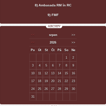
8) Ambasada RM în RC
9) FMF
ARCHIV
<<
srpen
>>
<<
2026
>>
Po
Út
St
Čt
Pá
So
Ne
1
2
3
4
5
6
7
8
9
10
11
12
13
14
15
16
17
18
19
20
21
22
23
24
25
26
27
28
29
30
31