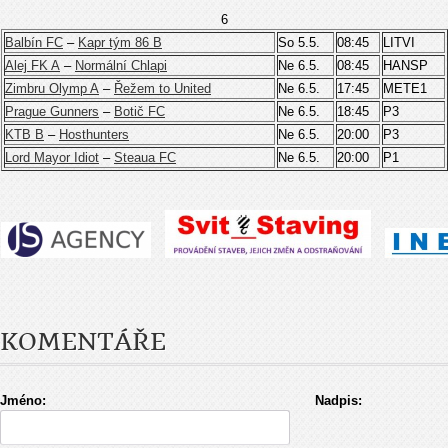
6
Balbín FC
–
Kapr tým 86 B
So 5.5.
08:45
LITVI
Alej FK A
–
Normální Chlapi
Ne 6.5.
08:45
HANSP
Zimbru Olymp A
–
Řežem to United
Ne 6.5.
17:45
METE1
Prague Gunners
–
Botič FC
Ne 6.5.
18:45
P3
KTB B
–
Hosthunters
Ne 6.5.
20:00
P3
Lord Mayor Idiot
–
Steaua FC
Ne 6.5.
20:00
P1
KOMENTÁŘE
Jméno:
Nadpis: