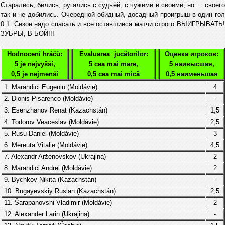
Старались, бились, ругались с судьёй, с чужими и своими, но ... своего
так и не добились. Очередной обидный, досадный проигрыш в один гол
0:1. Сезон надо спасать и все оставшиеся матчи строго ВЫИГРЫВАТЬ!
ЗУБРЫ, В БОЙ!!!
Hodnocení hráčů:
Evaluarea jucătorilor:
Оценка игроков:
5 je nejvyšší,
5 cea mai mare,
5 наивысшая,
0,5 je nejmenší
0,5 cea mai mică
0,5 наименьшая
1. Marandici Eugeniu (
Moldávie
)
4
2.
Dionis Pisarenco (
Moldávie
)
-
3. Esenzhanov Renat
(
Kazachstán
)
1,5
4.
Todorov Veaceslav (
Moldávie
)
2,5
5.
Rusu Daniel
(
Moldávie
)
3
6.
Mereuta Vitalie
(
Moldávie
)
4,5
7. Alexandr Arženovskov
(Ukrajina)
2
8.
Marandici Andrei
(
Moldávie
)
2
9.
Bychkov Nikita (Kazachstán)
-
10. B
ugayevskiy Ruslan
(
Kazachstán
)
2,5
11.
Šarapanovshi Vladimir
(
Moldávie
)
2
12. Alexander Larin (
Ukrajina
)
-