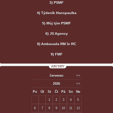
3) PSMF
4) Týdeník Hanspaulka
5) Můj tým PSMF
6) JS Agency
8) Ambasada RM în RC
9) FMF
ARCHIV
<<
červenec
>>
<<
2026
>>
Po
Út
St
Čt
Pá
So
Ne
1
2
3
4
5
6
7
8
9
10
11
12