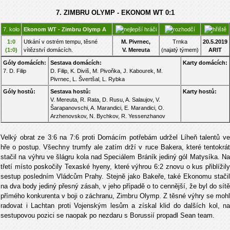
7. ZIMBRU OLYMP - EKONOM WT 0:1
7. kolo
Ekonom WT - Zimbru Olymp A
1:0
Utkání v ostrém tempu, těsné
M. Pivrnec,
Trnka
20.5.2019
(1:0)
vítězství domácích.
V
. Mereuta
(najatý týmem)
ARIT
Góly domácích:
Sestava domácích:
Karty domácích:
7. D. Filip
D. Filip, K. Diviš, M. Pivoňka, J. Kabourek, M.
Pivrnec, L. Švertšal, L. Rybka
Góly hostů:
Sestava hostů:
Karty hostů:
V. Mereuta, R. Rata, D. Rusu, A. Salaujov, V.
Šarapanovschi, A. Marandici, E. Marandici, O.
Arzhenovskov, N. Bychkov, R. Yessenzhanov
Velký obrat ze 3:6 na 7:6 proti Domácím potřebám udržel Líheň talentů ve
hře o postup. Všechny trumfy ale zatím drží v ruce Bakera, které tentokrát
stačil na výhru ve šlágru kola nad Speciálem Bráník jediný gól Matysíka. Na
třetí místo poskočily Texaské hyeny, které výhrou 6:2 znovu o kus přiblížily
sestup posledním Vládcům Prahy. Stejně jako Bakeře, také Ekonomu stačil
na dva body jediný přesný zásah, v jeho případě o to cennější, že byl do sítě
přímého konkurenta v boji o záchranu, Zimbru Olymp. Z těsné výhry se mohl
radovat i Lachtan proti Vojenským lesům a získal klid do dalších kol, na
sestupovou pozici se naopak po nezdaru s Borussií propadl Sean team.