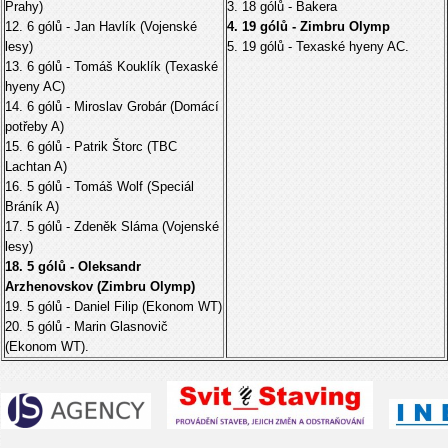
Prahy)
3. 18 gólů - Bakera
12. 6 gólů - Jan Havlík (Vojenské
4. 19 gólů - Zimbru Olymp
lesy)
5. 19 gólů - Texaské hyeny AC.
13. 6 gólů - Tomáš Kouklík (Texaské
hyeny AC)
14. 6 gólů - Miroslav Grobár (Domácí
potřeby A)
15. 6 gólů - Patrik Štorc (TBC
Lachtan A)
16. 5 gólů - Tomáš Wolf (Speciál
Bráník A)
17. 5 gólů - Zdeněk Sláma (Vojenské
lesy)
18. 5 gólů - Oleksandr
Arzhenovskov (Zimbru Olymp)
19. 5 gólů - Daniel Filip (Ekonom WT)
20. 5 gólů - Marin Glasnovič
(Ekonom WT).