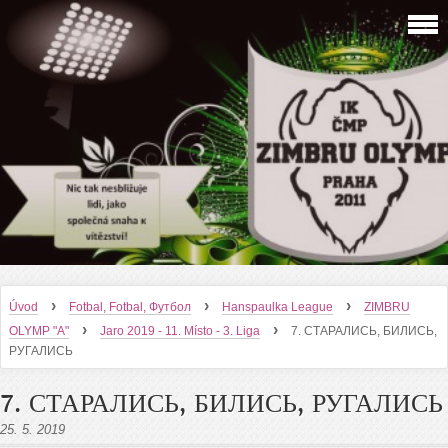
›
›
›
Úvod
Fotbal, Fotbal, Футбол
Hanspaulka League
ZIMBRU
›
›
OLYMP "A"
Jaro 2019 - 11. Místo - 3. Liga
7. СТАРАЛИСЬ, БИЛИСЬ,
РУГАЛИСЬ
7. СТАРАЛИСЬ, БИЛИСЬ, РУГАЛИСЬ
25. 5. 2019