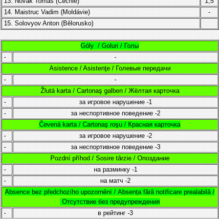
13. Novák Tomáš
(
Čechie
)
1,5
14.
Maistruc Vadim (
Moldávie
)
-
15. Solovyov Anton (Bělorusko)
Góly / Goluri / Голы
-
-
Asistence / Asistenţe / Голевые передачи
-
-
Žlutá karta / Cartonaş galben / Жёлтая карточка
-
за игровое нарушение
-1
-
за неспортивное поведение
-2
Čevená karta / Cartonaş roşu / Красная карточка
-
за игровое нарушение
-2
-
за неспортивное поведение
-3
Pozdní příhod / Sosire târzie / Опоздание
-
на разминку
-1
-
на матч
-2
Absence bez předchozího upozornění /
Absența fără notificare prealabilă /
Отсутствие без предупреждения
-
в рейтинг
-3