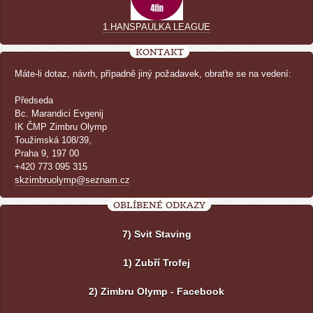
1.HANSPAULKA LEAGUE
KONTAKT
Máte-li dotaz, návrh, případně jiný požadavek, obraťte se na vedení:
Předseda
Bc. Marandici Evgenij
IK ČMP Zimbru Olymp
Toužimská 108/39,
Praha 9, 197 00
+420 773 095 315
skzimbruolymp@seznam.cz
OBLÍBENÉ ODKAZY
7) Svit Staving
1) Zubří Trofej
2) Zimbru Olymp - Facebook