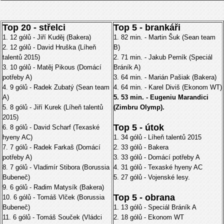
Top 20 - střelci
Top 5 - brankáři
1. 12 gólů - Jiří Kuděj (Bakera)
1. 82 min. - Martin Šuk (Sean team
2. 12 gólů - David Hruška (Líheň
B)
talentů 2015)
2. 71 min. - Jakub Perník (Speciál
3. 10 gólů - Matěj Pikous (Domácí
Bráník A)
potřeby A)
3. 64 min. - Marián Pašiak (Bakera)
4. 9 gólů - Radek Zubatý (Sean team
4. 64 min. - Karel Diviš (Ekonom WT)
A)
5. 53 min. - Eugeniu Marandici
5. 8 gólů - Jiří Kurek (Líheň talentů
(Zimbru Olymp).
2015)
Top 5 - útok
6. 8 gólů - David Scharf (Texaské
hyeny AC)
1. 34 gólů - Líheň talentů 2015
7. 7 gólů - Radek Farkaš (Domácí
2. 33 gólů - Bakera
potřeby A)
3. 33 gólů - Domácí potřeby A
8. 7 gólů - Vladimír Stibora (Borussia
4. 31 gólů - Texaské hyeny AC
Bubeneč)
5. 27 gólů - Vojenské lesy.
9. 6 gólů - Radim Matysík (Bakera)
Top 5 - obrana
10. 6 gólů - Tomáš Vlček (Borussia
Bubeneč)
1. 13 gólů - Speciál Bráník A
11. 6 gólů - Tomáš Souček (Vládci
2. 18 gólů - Ekonom WT