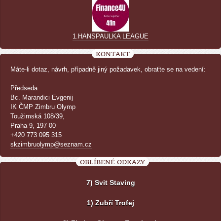
1.HANSPAULKA LEAGUE
KONTAKT
Máte-li dotaz, návrh, případně jiný požadavek, obraťte se na vedení:
Předseda
Bc. Marandici Evgenij
IK ČMP Zimbru Olymp
Toužimská 108/39,
Praha 9, 197 00
+420 773 095 315
skzimbruolymp@seznam.cz
OBLÍBENÉ ODKAZY
7) Svit Staving
1) Zubří Trofej