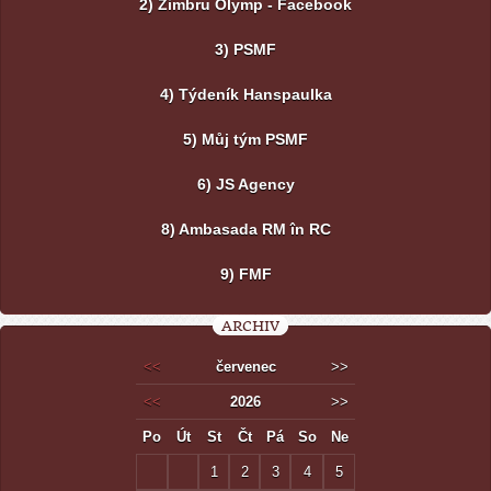
2) Zimbru Olymp - Facebook
3) PSMF
4) Týdeník Hanspaulka
5) Můj tým PSMF
6) JS Agency
8) Ambasada RM în RC
9) FMF
ARCHIV
<<
červenec
>>
<<
2026
>>
Po
Út
St
Čt
Pá
So
Ne
1
2
3
4
5