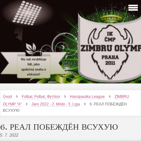
›
›
›
Úvod
Fotbal, Fotbal, Футбол
Hanspaulka League
ZIMBRU
›
›
OLYMP "A"
Jaro 2022 - 2. Místo - 5. Liga
6. РЕАЛ ПОБЕЖДЁН
ВСУХУЮ
6. РЕАЛ ПОБЕЖДЁН ВСУХУЮ
5. 7. 2022