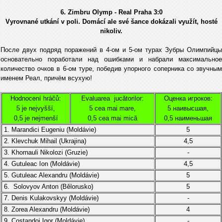
6. Zimbru Olymp - Real Praha 3:0
Vyrovnané utkání v poli. Domácí ale své šance dokázali využít, hosté
nikoliv.
После двух подряд поражений в 4-ом и 5-ом турах Зубры Олимпийцы
основательно поработали над ошибками и набрали максимальное
количество очков в 6-ом туре, победив упорного соперника со звучным
именем Реал, причём всухую!
Hodnocení hráčů:
Evaluarea jucătorilor:
Оценка игроков:
5 je nejvyšší,
5 cea mai mare,
5 наивысшая,
0,5 je nejmenší
0,5 cea mai mică
0,5 наименьшая
1. Marandici Eugeniu (
Moldávie
)
5
2. Klevchuk Mihail (Ukrajina)
4,5
3. Khornauli Nikolozi
(
Gruzie
)
-
4.
Gutuleac Ion (
Moldávie
)
4,5
5.
Gutuleac Alexandru (
Moldávie
)
5
6. Solovyov Anton (
Bělorusko)
5
7. Denis Kulakovskyy
(
Moldávie
)
-
8. Zorea Alexandru
(
Moldávie
)
4
9.
Costandoi Igor
(
Moldávie)
-