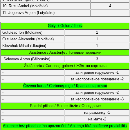
10.
Rusu Andrei (Moldávie)
4
11.
Jegorovs Artjom
(Lotyšsko)
-
Góly / Goluri / Голы
Gutuleac Ion (
Moldávie
)
1
Gutuleac Alexandru (
Moldávie
)
1
Klevchuk Mihail (Ukrajina)
1
Asistence / Asistenţe / Голевые передачи
Solovyov Anton (
Bělorusko)
3
Žlutá karta / Cartonaş galben / Жёлтая карточка
-
за игровое нарушение
-1
-
за неспортивное поведение
-2
Čevená karta / Cartonaş roşu / Красная карточка
-
за игровое нарушение
-2
-
за неспортивное поведение
-3
Pozdní příhod / Sosire târzie / Опоздание
-
на разминку
-1
-
на матч
-2
Absence bez předchozího upozornění /
Absența fără notificare prealabilă /