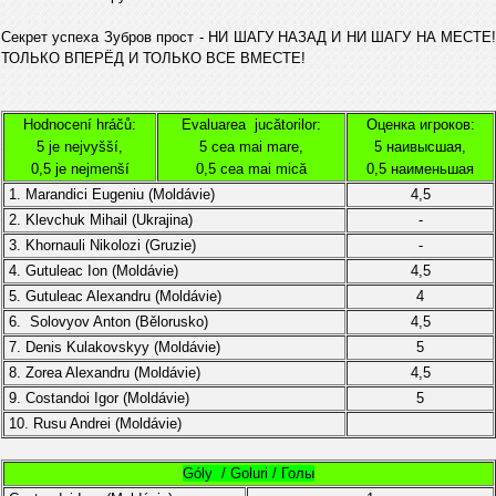
Секрет успеха Зубров прост - НИ ШАГУ НАЗАД И НИ ШАГУ НА МЕСТЕ!
ТОЛЬКО ВПЕРЁД И ТОЛЬКО ВСЕ ВМЕСТЕ!
Hodnocení hráčů:
Evaluarea jucătorilor:
Оценка игроков:
5 je nejvyšší,
5 cea mai mare,
5 наивысшая,
0,5 je nejmenší
0,5 cea mai mică
0,5 наименьшая
1. Marandici Eugeniu (
Moldávie
)
4,5
2. Klevchuk Mihail (Ukrajina)
-
3. Khornauli Nikolozi
(
Gruzie
)
-
4.
Gutuleac Ion (
Moldávie
)
4,5
5.
Gutuleac Alexandru (
Moldávie
)
4
6. Solovyov Anton (
Bělorusko)
4,5
7. Denis Kulakovskyy
(
Moldávie
)
5
8. Zorea Alexandru
(
Moldávie
)
4,5
9.
Costandoi Igor
(
Moldávie)
5
10.
Rusu Andrei (Moldávie)
Góly / Goluri / Голы