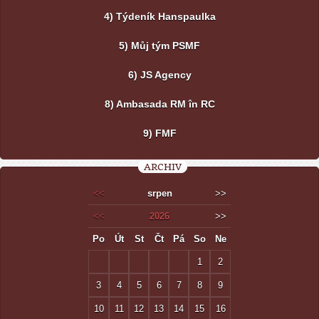
4) Týdeník Hanspaulka
5) Můj tým PSMF
6) JS Agency
8) Ambasada RM în RC
9) FMF
ARCHIV
<<
srpen
>>
<<
2026
>>
Po
Út
St
Čt
Pá
So
Ne
1
2
3
4
5
6
7
8
9
10
11
12
13
14
15
16