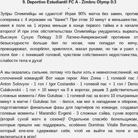
9. Deportivo Estudiantil FC A - Zimbru Olymp 0:3
-
Зубры Олимпийцы не сдаются! Играя 90% матча без замен, против
соперника с 4 игроками на "банке"! При этом 10 минут в меньшинстве,
имея в поле на 1 игрока меньше в конце первого тайма и в начале
второго! И при этих обстоятельствах Олимпийцы умудрились вырвать
Высокую Сухую Победу 3:0! Латино-Американский противник от
безысходности больше бил по ногам, чем попадал по мячу,
провоцировал, оскорблял, кривлялся, махал руками, но так и ушел с
поля боя - с поникшей головой, чувством собственного недостоинства,
слабости тела и духа!
А мы оказались сильнее, потому что были хоть и немногочисленной, но
сплоченной командой! Вот наши герои: Alex Zorea - 1 голевой пас /
Anton Solovyov - 1 гол / Igor Costandoi - 1 голевой пас + 1 гол / Denis
Culakovskii - 1 гол + 10 минут на 0 в воротах, решив 3 действительно
сложных момента / Alex Gutuleac - 1 голевой пас за всего 10 отыгранных
минут в матче / Gutuleac Ion - бился, как мог в нападении и обороне,
подготавливал финальные фазы для партнёров по команде, создавал
голевые моменты / Marandici Evgenii - 3 сложных сэйва, сухие ворота
(второй сухой матч в сезоне)! Отдельное спасибо болельщикам,
которые пришли нас поддержать, особенно Dumitras Vitalie Виталию,
который еле-еле сдерживал себя, чтоб не выйти на поле и не
включиться в игру!