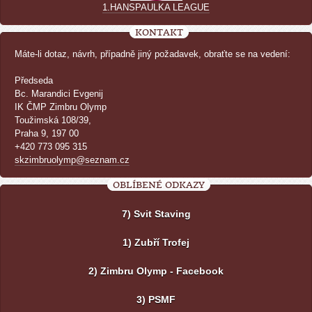
1.HANSPAULKA LEAGUE
KONTAKT
Máte-li dotaz, návrh, případně jiný požadavek, obraťte se na vedení:
Předseda
Bc. Marandici Evgenij
IK ČMP Zimbru Olymp
Toužimská 108/39,
Praha 9, 197 00
+420 773 095 315
skzimbruolymp@seznam.cz
OBLÍBENÉ ODKAZY
7) Svit Staving
1) Zubří Trofej
2) Zimbru Olymp - Facebook
3) PSMF