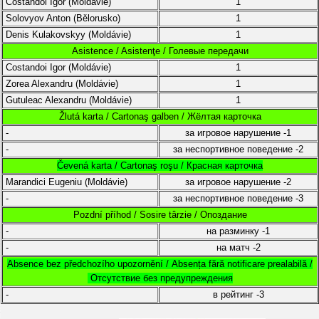
Costandoi Igor
(
Moldávie)
1
Solovyov Anton (
Bělorusko)
1
Denis Kulakovskyy
(
Moldávie
)
1
Asistence / Asistenţe / Голевые передачи
Costandoi Igor
(
Moldávie)
1
Zorea Alexandru
(
Moldávie
)
1
Gutuleac Alexandru (
Moldávie
)
1
Žlutá karta / Cartonaş galben / Жёлтая карточка
-
за игровое нарушение
-1
-
за неспортивное поведение
-2
Čevená karta / Cartonaş roşu / Красная карточка
Marandici Eugeniu (
Moldávie
)
за игровое нарушение
-2
-
за неспортивное поведение
-3
Pozdní příhod / Sosire târzie / Опоздание
-
на разминку
-1
-
на матч
-2
Absence bez předchozího upozornění /
Absența fără notificare prealabilă /
Отсутствие без предупреждения
-
в рейтинг
-3