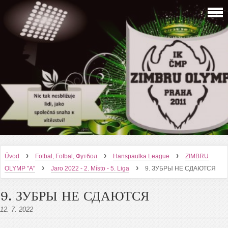
›
›
›
Úvod
Fotbal, Fotbal, Футбол
Hanspaulka League
ZIMBRU
›
›
OLYMP "A"
Jaro 2022 - 2. Místo - 5. Liga
9. ЗУБРЫ НЕ СДАЮТСЯ
9. ЗУБРЫ НЕ СДАЮТСЯ
12. 7. 2022