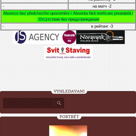
-
на матч
-2
Absence bez předchozího upozornění /
Absența fără notificare prealabilă /
Отсутствие без предупреждения
-
в рейтинг
-3
VYHLEDÁVÁNÍ
PORTRÉT