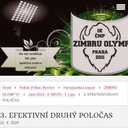
›
›
›
Úvod
Fotbal, Fotbal, Футбол
Hanspaulka League
ZIMBRU
›
›
OLYMP "A"
Jaro 2024 - 8. MÍSTO - 3. Liga
3. EFEKTIVNÍ DRUHÝ
POLOČAS
3. EFEKTIVNÍ DRUHÝ POLOČAS
21. 4. 2024