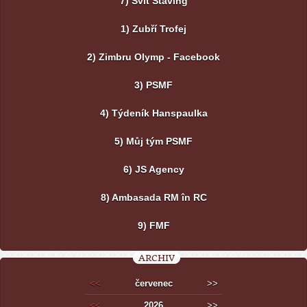
7) Svit Staving
1) Zubří Trofej
2) Zimbru Olymp - Facebook
3) PSMF
4) Týdeník Hanspaulka
5) Můj tým PSMF
6) JS Agency
8) Ambasada RM în RC
9) FMF
ARCHIV
<<
červenec
>>
<<
2026
>>