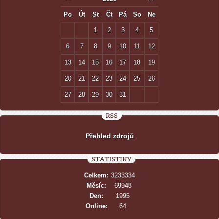
Po
Út
St
Čt
Pá
So
Ne
1
2
3
4
5
6
7
8
9
10
11
12
13
14
15
16
17
18
19
20
21
22
23
24
25
26
27
28
29
30
31
RSS
Přehled zdrojů
STATISTIKY
Celkem:
3233334
Měsíc:
69948
Den:
1995
Online:
64