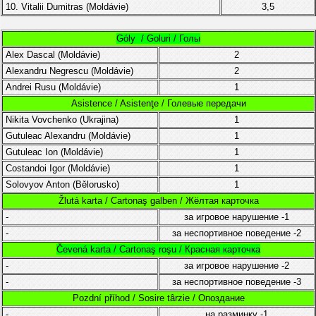
10. Vitalii Dumitras (Moldávie)
3,5
Góly / Goluri / Голы
Alex Dascal (Moldávie)
2
Alexandru Negrescu
(Moldávie)
2
Andrei Rusu (Moldávie)
1
Asistence / Asistenţe / Голевые передачи
Nikita Vovchenko (Ukrajina)
1
Gutuleac Alexandru (
Moldávie
)
1
Gutuleac Ion (
Moldávie
)
1
Costandoi Igor
(
Moldávie)
1
Solovyov Anton (
Bělorusko)
1
Žlutá karta / Cartonaş galben / Жёлтая карточка
-
за игровое нарушение
-1
-
за неспортивное поведение
-2
Čevená karta / Cartonaş roşu / Красная карточка
-
за игровое нарушение
-2
-
за неспортивное поведение
-3
Pozdní příhod / Sosire târzie / Опоздание
-
на разминку
-1