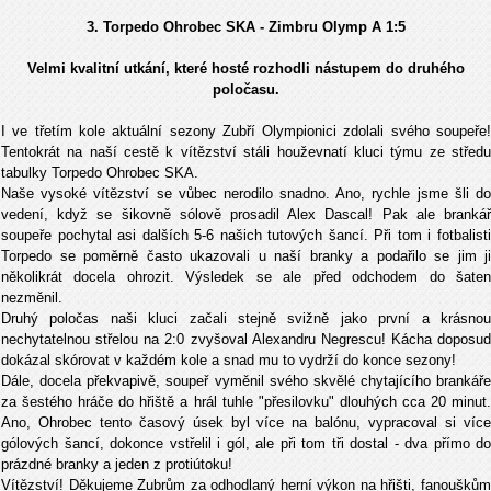
3. Torpedo Ohrobec SKA - Zimbru Olymp A
1:5
Velmi kvalitní utkání, které hosté rozhodli nástupem do druhého
poločasu.
I ve třetím kole aktuální sezony Zubří Olympionici zdolali svého soupeře!
Tentokrát na naší cestě k vítězství stáli houževnatí kluci týmu ze středu
tabulky Torpedo Ohrobec SKA.
Naše vysoké vítězství se vůbec nerodilo snadno. Ano, rychle jsme šli do
vedení, když se šikovně sólově prosadil Alex Dascal! Pak ale brankář
soupeře pochytal asi dalších 5-6 našich tutových šancí. Při tom i fotbalisti
Torpedo se poměrně často ukazovali u naší branky a podařilo se jim ji
několikrát docela ohrozit. Výsledek se ale před odchodem do šaten
nezměnil.
Druhý poločas naši kluci začali stejně svižně jako první a krásnou
nechytatelnou střelou na 2:0 zvyšoval Alexandru Negrescu! Kácha doposud
dokázal skórovat v každém kole a snad mu to vydrží do konce sezony!
Dále, docela překvapivě, soupeř vyměnil svého skvělé chytajícího brankáře
za šestého hráče do hřiště a hrál tuhle "přesilovku" dlouhých cca 20 minut.
Ano, Ohrobec tento časový úsek byl více na balónu, vypracoval si více
gólových šancí, dokonce vstřelil i gól, ale při tom tři dostal - dva přímo do
prázdné branky a jeden z protiútoku!
Vítězství! Děkujeme Zubrům za odhodlaný herní výkon na hřišti, fanouškům