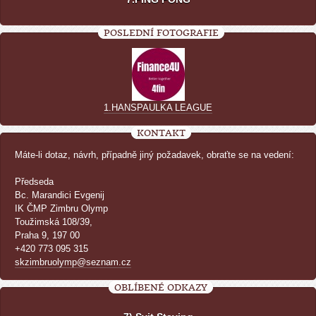
POSLEDNÍ FOTOGRAFIE
1.HANSPAULKA LEAGUE
KONTAKT
Máte-li dotaz, návrh, případně jiný požadavek, obraťte se na vedení:
Předseda
Bc. Marandici Evgenij
IK ČMP Zimbru Olymp
Toužimská 108/39,
Praha 9, 197 00
+420 773 095 315
skzimbruolymp@seznam.cz
OBLÍBENÉ ODKAZY