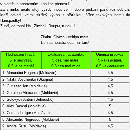
v hledišti a sponzorům u on-line přenosu!
Za zmínku určitě stojí vyzdvihnout velmi dobré pískání pánů rozhodčích,
kteří odvedli velmi slušný výkon s píšťalkou. Více takových borců do
Hanspaulky!
Zubří, do toho! Hai, Zimbrii!! Зубры, в бой!!!
Zimbru Olymp - echipa mare!
Echipa noastra cea mai tare!
Hodnocení hráčů:
Evaluarea jucătorilor:
Оценка игроков:
5 je nejvyšší,
5 cea mai mare,
5 наивысшая,
0,5 je nejmenší
0,5 cea mai mică
0,5 наименьшая
1. Marandici Eugeniu (
Moldávie
)
4,5
2.
Nikita Vovchenko (Ukrajina)
4,5
3.
Gutuleac Ion (
Moldávie
)
4,5
4.
Gutuleac Alexandru (
Moldávie
)
4,5
5. Solovyov Anton (
Bělorusko)
4,5
6.
Alex Dascal (Moldávie)
5
7.
Costandoi Igor
(
Moldávie)
4,5
8. Alexandru Negrescu
(Moldávie)
5
9.
Andrei Rusu (Moldávie)
4,5