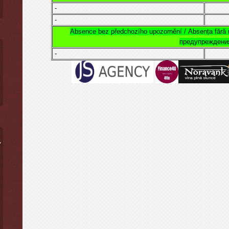
-
-
Absence bez předchozího upozornění /
Absența fără n
предупреждени
-
ý