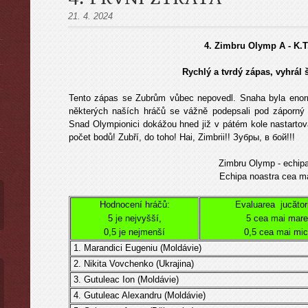
21. 4. 2024
4. Zimbru Olymp A - K.T
Rychlý a tvrdý zápas, vyhrál 
ы
Tento zápas se Zubrům vůbec nepovedl. Snaha byla enorm
některých naších hráčů se vážně podepsali pod záporný v
Snad Olympionici dokážou hned již v pátém kole nastartova
počet bodů! Zubří, do toho! Hai, Zimbrii!! Зубры, в бой!!!
Zimbru Olymp - echip
Echipa noastra cea ma
Hodnocení hráčů:
Evaluarea jucători
5 je nejvyšší,
5 cea mai mare
0,5 je nejmenší
0,5 cea mai mi
1. Marandici Eugeniu (
Moldávie
)
2.
Nikita Vovchenko (Ukrajina)
3.
Gutuleac Ion (
Moldávie
)
4.
Gutuleac Alexandru (
Moldávie
)