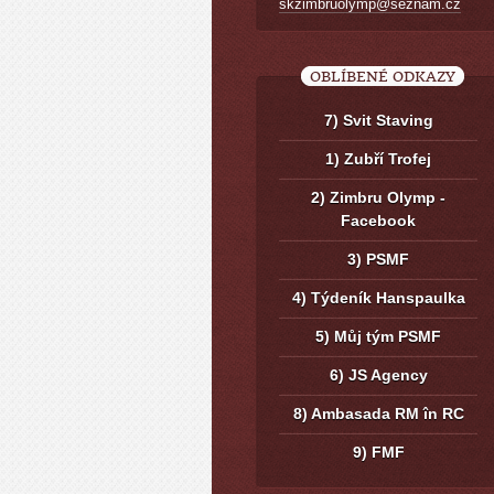
skzimbruolymp@seznam.cz
OBLÍBENÉ ODKAZY
7) Svit Staving
1) Zubří Trofej
2) Zimbru Olymp -
Facebook
3) PSMF
4) Týdeník Hanspaulka
5) Můj tým PSMF
6) JS Agency
8) Ambasada RM în RC
9) FMF