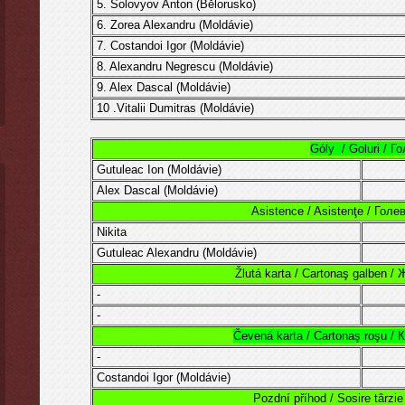
5. Solovyov Anton (
Bělorusko)
6. Zorea Alexandru
(
Moldávie
)
7.
Costandoi Igor
(
Moldávie)
8. Alexandru Negrescu
(Moldávie)
9.
Alex Dascal (Moldávie)
10 .
Vitalii Dumitras (Moldávie)
Góly / Goluri / Г
Gutuleac Ion (
Moldávie
)
Alex Dascal (Moldávie)
Asistence / Asistenţe / Гол
Nikita
Gutuleac Alexandru (
Moldávie
)
Žlutá karta / Cartonaş galben /
-
-
Čevená karta / Cartonaş roşu /
-
Costandoi Igor
(
Moldávie)
Pozdní příhod / Sosire târzi