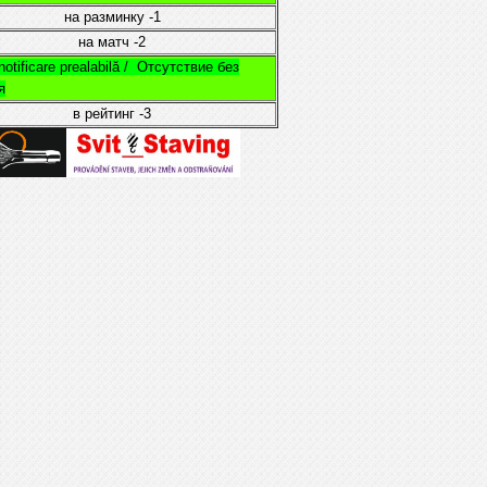
на разминку
-1
на матч
-2
otificare prealabilă /
Отсутствие без
я
в рейтинг
-3