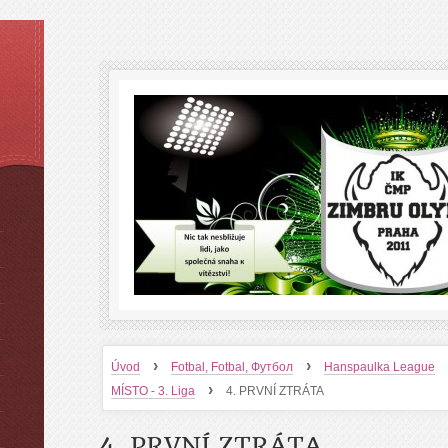
›
›
Úvod
Fotbal, Fotbal, Футбол
Hanspaulka League
›
MÍSTO - 3. Liga
4. PRVNÍ ZTRÁTA
4. PRVNÍ ZTRÁTA