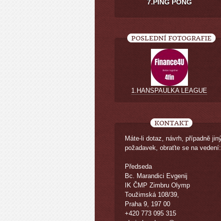
7.PING PONG
POSLEDNÍ FOTOGRAFIE
1.HANSPAULKA LEAGUE
KONTAKT
Máte-li dotaz, návrh, případně jin
požadavek, obraťte se na vedení:
Předseda
Bc. Marandici Evgenij
IK ČMP Zimbru Olymp
Toužimská 108/39,
Praha 9, 197 00
+420 773 095 315