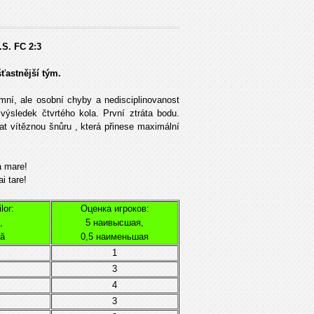
.S. FC
2:3
šťastnější tým.
ní, ale osobní chyby a nedisciplinovanost
ýsledek čtvrtého kola. První ztráta bodu.
t vítěznou šnůru , která přinese maximální
a mare!
i tare!
lor:
Оценка игроков:
,
5 наивысшая,
că
0,5 наименьшая
1
3
4
3