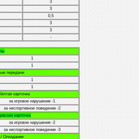
3
3
0,5
3
3
-
олы
1
1
евые передачи
1
1
 Жёлтая карточка
за игровое нарушение
-1
за неспортивное поведение
-2
 Красная карточка
за игровое нарушение
-2
за неспортивное поведение
-3
e / Опоздание