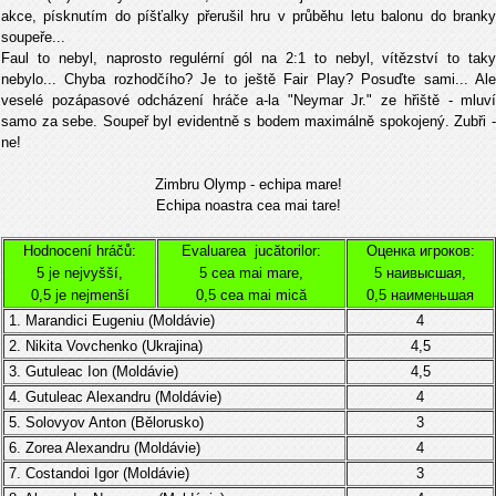
akce, písknutím do píšťalky přerušil hru v průběhu letu balonu do branky
soupeře...
Faul to nebyl, naprosto regulérní gól na 2:1 to nebyl, vítězství to taky
nebylo... Chyba rozhodčího? Je to ještě Fair Play? Posuďte sami... Ale
veselé pozápasové odcházení hráče a-la "Neymar Jr." ze hřiště - mluví
samo za sebe. Soupeř byl evidentně s bodem maximálně spokojený. Zubři -
ne!
Zimbru Olymp - echipa mare!
Echipa noastra cea mai tare!
Hodnocení hráčů:
Evaluarea jucătorilor:
Оценка игроков:
5 je nejvyšší,
5 cea mai mare,
5 наивысшая,
0,5 je nejmenší
0,5 cea mai mică
0,5 наименьшая
1. Marandici Eugeniu (
Moldávie
)
4
2.
Nikita Vovchenko (Ukrajina)
4,5
3.
Gutuleac Ion (
Moldávie
)
4,5
4.
Gutuleac Alexandru (
Moldávie
)
4
5. Solovyov Anton (
Bělorusko)
3
6. Zorea Alexandru
(
Moldávie
)
4
7.
Costandoi Igor
(
Moldávie)
3