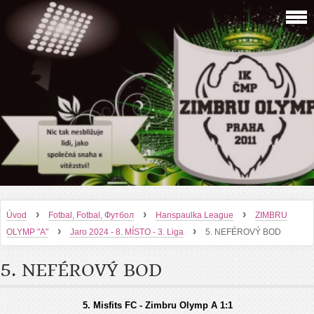
›
›
›
Úvod
Fotbal, Fotbal, Футбол
Hanspaulka League
ZIMBRU
›
›
OLYMP "A"
Jaro 2024 - 8. MÍSTO - 3. Liga
5. NEFÉROVÝ BOD
5. NEFÉROVÝ BOD
5. Misfits FC - Zimbru Olymp A 1:1