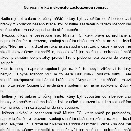
Nervózní utkání skončilo zaslouženou remízu.
Nádherný let balonu z půlky hřiště, který byl vypuštěn do šibenice cizí
branky z kopačky našeho hráče, byl brutálně zastaven hvizdem rozhodčího
vteřinu před tím než zapadnul do sítě soupeře.
Hvězdou utkání je bezesporu hráč Misfits FC, který právě po prohraném,
naprosto čistém a férovém, souboji s naším obráncem zůstal na zemi, ležel
jako "Neymar Jr." a držel se rukama za spodní část zad u kříže - na což mu
skočil (ne)zkušený rozhodčí a, nedočkavší jen vteřinu k dokončení naší
akce, písknutím do píšťalky přerušil hru v průběhu letu balonu do branky
soupeře...
Faul to nebyl, naprosto regulérní gól na 2:1 to nebyl, vítězství to taky
nebylo... Chyba rozhodčího? Je to ještě Fair Play? Posuďte sami... Ale
veselé pozápasové odcházení hráče a-la "Neymar Jr." ze hřiště - mluví
samo za sebe. Soupeř byl evidentně s bodem maximálně spokojený. Zubři -
ne!
Nádherný let balonu z půlky hřiště, který byl vypuštěn do šibenice cizí
branky z kopačky našeho hráče, byl brutálně zastaven hvizdem rozhodčího
vteřinu před tím než zapadnul do sítě soupeře.
Hvězdou utkání je bezesporu hráč Misfits FC, který právě po prohraném,
naprosto čistém a férovém, souboji s naším obráncem zůstal na zemi, ležel
jako "Neymar Jr." a držel se rukama za spodní část zad u kříže - na což mu
skočil (ne)zkušený rozhodčí a, nedočkavší jen vteřinu k dokončení naší