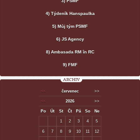
3) PSMF
4) Týdeník Hanspaulka
5) Můj tým PSMF
6) JS Agency
8) Ambasada RM în RC
9) FMF
ARCHIV
<<
červenec
>>
<<
2026
>>
Po
Út
St
Čt
Pá
So
Ne
1
2
3
4
5
6
7
8
9
10
11
12