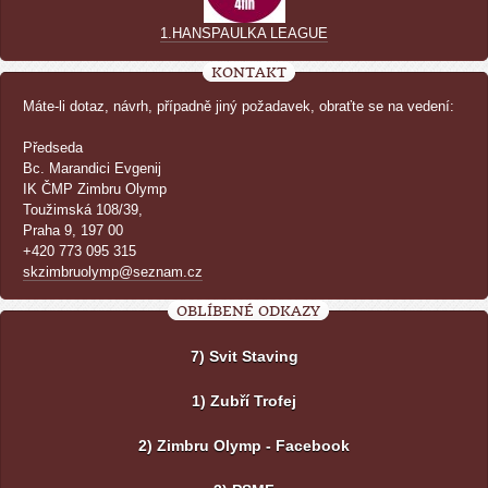
1.HANSPAULKA LEAGUE
KONTAKT
Máte-li dotaz, návrh, případně jiný požadavek, obraťte se na vedení:
Předseda
Bc. Marandici Evgenij
IK ČMP Zimbru Olymp
Toužimská 108/39,
Praha 9, 197 00
+420 773 095 315
skzimbruolymp@seznam.cz
OBLÍBENÉ ODKAZY
7) Svit Staving
1) Zubří Trofej
2) Zimbru Olymp - Facebook