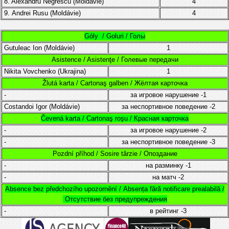
8. Alexandru Negrescu
(Moldávie)
4
9.
Andrei Rusu (Moldávie)
4
Góly / Goluri / Голы
Gutuleac Ion (
Moldávie
)
1
Asistence / Asistenţe / Голевые передачи
Nikita Vovchenko (Ukrajina)
1
Žlutá karta / Cartonaş galben / Жёлтая карточка
-
за игровое нарушение
-1
Costandoi Igor
(
Moldávie)
за неспортивное поведение
-2
Čevená karta / Cartonaş roşu / Красная карточка
-
за игровое нарушение
-2
-
за неспортивное поведение
-3
Pozdní příhod / Sosire târzie / Опоздание
-
на разминку
-1
-
на матч
-2
Absence bez předchozího upozornění /
Absența fără notificare prealabilă /
Отсутствие без предупреждения
-
в рейтинг
-3