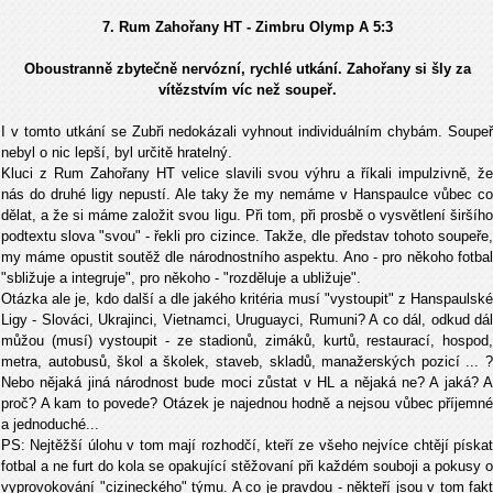
7. Rum Zahořany HT - Zimbru Olymp A
5:3
Oboustranně zbytečně nervózní, rychlé utkání. Zahořany si šly za
vítězstvím víc než soupeř.
I v tomto utkání se Zubři nedokázali vyhnout individuálním chybám. Soupeř
nebyl o nic lepší, byl určitě hratelný.
Kluci z Rum Zahořany HT velice slavili svou výhru a říkali impulzivně, že
nás do druhé ligy nepustí. Ale taky že my nemáme v Hanspaulce vůbec co
dělat, a že si máme založit svou ligu. Při tom, při prosbě o vysvětlení širšího
podtextu slova "svou" - řekli pro cizince. Takže, dle představ tohoto soupeře,
my máme opustit soutěž dle národnostního aspektu. Ano - pro někoho fotbal
"sbližuje a integruje", pro někoho - "rozděluje a ubližuje".
Otázka ale je, kdo další a dle jakého kritéria musí "vystoupit" z Hanspaulské
Ligy - Slováci, Ukrajinci, Vietnamci, Uruguayci, Rumuni? A co dál, odkud dál
můžou (musí) vystoupit - ze stadionů, zimáků, kurtů, restaurací, hospod,
metra, autobusů, škol a školek, staveb, skladů, manažerských pozicí ... ?
Nebo nějaká jiná národnost bude moci zůstat v HL a nějaká ne? A jaká? A
proč? A kam to povede? Otázek je najednou hodně a nejsou vůbec příjemné
a jednoduché...
PS: Nejtěžší úlohu v tom mají rozhodčí, kteří ze všeho nejvíce chtějí pískat
fotbal a ne furt do kola se opakující stěžovaní při každém souboji a pokusy o
vyprovokování "cizineckého" týmu. A co je pravdou - někteří jsou v tom fakt