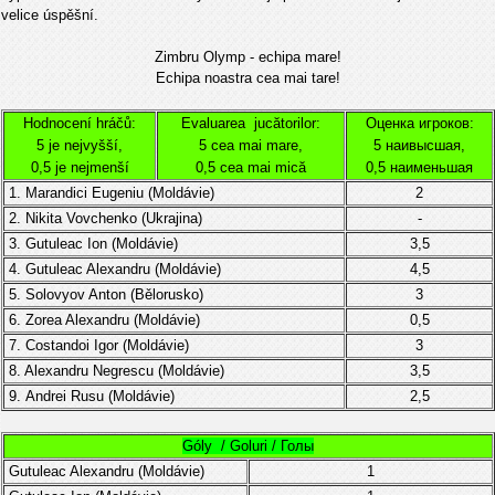
velice úspěšní.
Zimbru Olymp - echipa mare!
Echipa noastra cea mai tare!
Hodnocení hráčů:
Evaluarea jucătorilor:
Оценка игроков:
5 je nejvyšší,
5 cea mai mare,
5 наивысшая,
0,5 je nejmenší
0,5 cea mai mică
0,5 наименьшая
1. Marandici Eugeniu (
Moldávie
)
2
2.
Nikita Vovchenko (Ukrajina)
-
3.
Gutuleac Ion (
Moldávie
)
3,5
4.
Gutuleac Alexandru (
Moldávie
)
4,5
5. Solovyov Anton (
Bělorusko)
3
6. Zorea Alexandru
(
Moldávie
)
0,5
7.
Costandoi Igor
(
Moldávie)
3
8. Alexandru Negrescu
(Moldávie)
3,5
9.
Andrei Rusu (Moldávie)
2,5
Góly / Goluri / Голы
Gutuleac Alexandru (
Moldávie
)
1