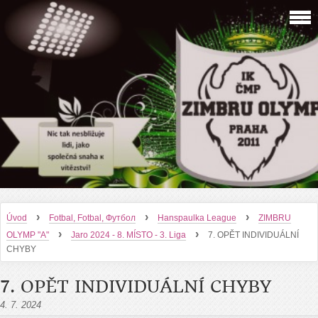
›
›
›
Úvod
Fotbal, Fotbal, Футбол
Hanspaulka League
ZIMBRU
›
›
OLYMP "A"
Jaro 2024 - 8. MÍSTO - 3. Liga
7. OPĚT INDIVIDUÁLNÍ
CHYBY
7. OPĚT INDIVIDUÁLNÍ CHYBY
4. 7. 2024