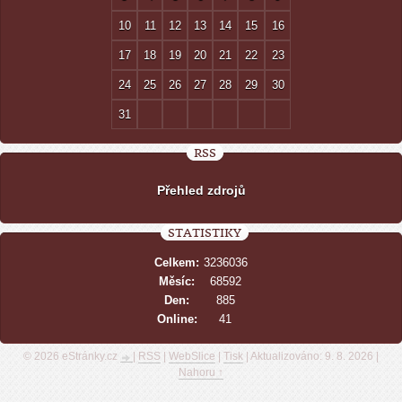
10
11
12
13
14
15
16
17
18
19
20
21
22
23
24
25
26
27
28
29
30
31
RSS
Přehled zdrojů
STATISTIKY
Celkem:
3236036
Měsíc:
68592
Den:
885
Online:
41
© 2026 eStránky.cz
|
RSS
|
WebSlice
|
Tisk
|
Aktualizováno: 9. 8. 2026
|
Nahoru ↑