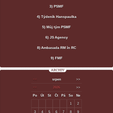
3) PSMF
4) Týdeník Hanspaulka
5) Můj tým PSMF
6) JS Agency
8) Ambasada RM în RC
9) FMF
ARCHIV
<<
srpen
>>
<<
2026
>>
Po
Út
St
Čt
Pá
So
Ne
1
2
3
4
5
6
7
8
9