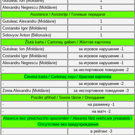
Gutuleac Ion (
Moldávie
)
1
Alexandru Negrescu
(Moldávie)
1
Asistence / Asistenţe / Голевые передачи
Gutuleac Alexandru (
Moldávie
)
1
Costandoi Igor
(
Moldávie)
1
Solovyov Anton (
Bělorusko)
1
Žlutá karta / Cartonaş galben / Жёлтая карточка
Gutuleac Ion (
Moldávie
)
за игровое нарушение
-1
Costandoi Igor
(
Moldávie)
за игровое нарушение
-1
Alexandru Negrescu
(Moldávie)
за игровое нарушение
-1
-
за неспортивное поведение
-2
Čevená karta / Cartonaş roşu / Красная карточка
-
за игровое нарушение
-2
Zorea Alexandru
(
Moldávie
)
за неспортивное поведение
-3
Pozdní příhod / Sosire târzie / Опоздание
-
на разминку
-1
-
на матч
-2
Absence bez předchozího upozornění /
Absența fără notificare prealabilă /
Отсутствие без предупреждения
-
в рейтинг
-3