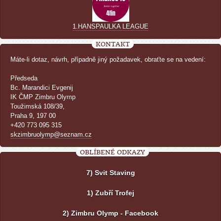
1.HANSPAULKA LEAGUE
KONTAKT
Máte-li dotaz, návrh, případně jiný požadavek, obraťte se na vedení:
Předseda
Bc. Marandici Evgenij
IK ČMP Zimbru Olymp
Toužimská 108/39,
Praha 9, 197 00
+420 773 095 315
skzimbruolymp@seznam.cz
OBLÍBENÉ ODKAZY
7) Svit Staving
1) Zubří Trofej
2) Zimbru Olymp - Facebook