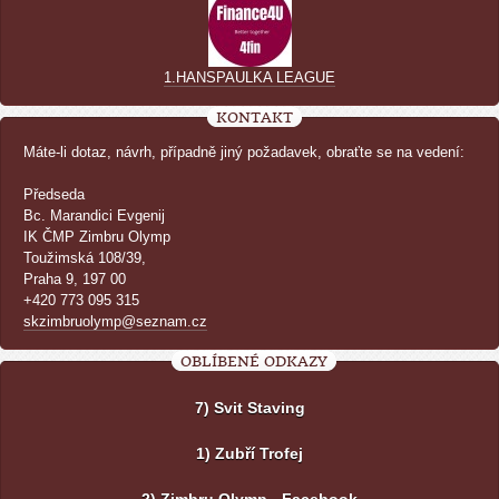
1.HANSPAULKA LEAGUE
KONTAKT
Máte-li dotaz, návrh, případně jiný požadavek, obraťte se na vedení:
Předseda
Bc. Marandici Evgenij
IK ČMP Zimbru Olymp
Toužimská 108/39,
Praha 9, 197 00
+420 773 095 315
skzimbruolymp@seznam.cz
OBLÍBENÉ ODKAZY
7) Svit Staving
1) Zubří Trofej