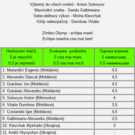
Výborný do všech směrů - Anton Solovyov
Maximální snaha - Sandu Galbineanu
Sebe-obětavý výkon - Misha Klevchuk
Vždy nebezpečný - Dumitras Vitalie
Zimbru Olymp - echipa mare!
Echipa noastra cea mai tare!
Hodnocení hráčů:
Evaluarea jucătorilor:
Оценка игроков:
5 je nejvyšší,
5 cea mai mare,
5 наивысшая,
0,5 je nejmenší
0,5 cea mai mică
0,5 наименьшая
1. Marandici Eugeniu (
Moldávie
)
4,5
2. Alexandru Dascal
(
Moldávie
)
4,5
3.
Gutuleac Ion (
Moldávie)
4,5
4.
Gutuleac Alexandru (
Moldávie
)
4,5
5. Solovyov Anton (
Bělorusko)
4
6. Vitalie Dumitras
(
Moldávie
)
3,5
7.
Costandoi Igor
(
Moldávie)
4,5
8. Galbineanu Alexandru
(Moldávie)
3,5
10. Klevchuk Mykhailo (Ukrajina)
3
11. Andrii Hrynyshyn (Ukrajina)
-