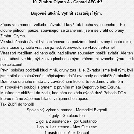
10. Zimbru Olymp A - Gepard AFC
4:3
Bojovné utkání. Vyhrál šťastnější tým.
Zápas ve znamení velkého návratu! I když tak trochu vynuceného... Po
dlouhé půlroční pauze, související se zraněním, jsem se vrátil do brány
Zimbru Olymp.
Ve skutečnosti návrat byl naplánován na podzimní část sezony tohoto roku,
ale situace vynutila vrátit se již teď. A provedlo se vkročit vítězně!
Vítězství rozdílem jediného gólu nad silným soupeřem potěší zvlášť! Ale ten
pocit účasti ve hře, být znovu plnohodnotným hráčem milovaného týmu - je k
nezaplacení!
První poločas podrželi kluci mně, druhý zas já je. Zkrátka jsme byli tým, byli
jsme silní a zaslouženě si připisujeme další dva body do průběžné tabulky!
Držme se druhého místa a v závěrečném kole si to rozdáme v přímém
mistrovském souboji s týmem z prvního místa Deportivo bez Coruna.
Musíme se ohlížet i do zadu, kde nám na záda dýchá drzá Pohoda FC s
kterou máme zápornou bilanci vzájemného zápasu.
Tak Zubří do toho!!!
Spolehlivý výkon v brance - Marandici Evgenii
2 góly - Gutuleac Ion
1 gol a 2 asistence - Igor Costandoi
1 gol a 1 asistence - Alex Gutuleac
1 asistence - Alex Dascal