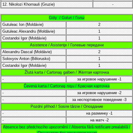
12. Nikolozi Khornauli (Gruzie)
-
Góly / Goluri / Голы
Gutuleac Ion (
Moldávie)
2
Gutuleac Alexandru (
Moldávie
)
1
Costandoi Igor
(
Moldávie)
1
Asistence / Asistenţe / Голевые передачи
Alexandru Dascal
(
Moldávie
)
2
Solovyov Anton (
Bělorusko)
1
Costandoi Igor
(
Moldávie)
1
Žlutá karta / Cartonaş galben / Жёлтая карточка
-
за игровое нарушение
-1
Čevená karta / Cartonaş roşu / Красная карточка
-
за игровое нарушение
-2
-
за неспортивное поведение
-3
Pozdní příhod / Sosire târzie / Опоздание
-
на разминку
-1
-
на матч
-2
Absence bez předchozího upozornění /
Absența fără notificare prealabilă /
Отсутствие без предупреждения