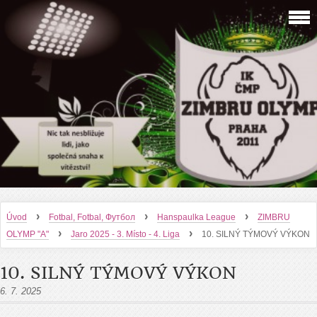
›
›
›
Úvod
Fotbal, Fotbal, Футбол
Hanspaulka League
ZIMBRU
›
›
OLYMP "A"
Jaro 2025 - 3. Místo - 4. Liga
10. SILNÝ TÝMOVÝ VÝKON
10. SILNÝ TÝMOVÝ VÝKON
6. 7. 2025