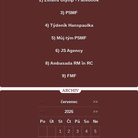
2) Zimbru Olymp - Facebook
3) PSMF
4) Týdeník Hanspaulka
5) Můj tým PSMF
6) JS Agency
8) Ambasada RM în RC
9) FMF
ARCHIV
<<
červenec
>>
<<
2026
>>
Po
Út
St
Čt
Pá
So
Ne
1
2
3
4
5