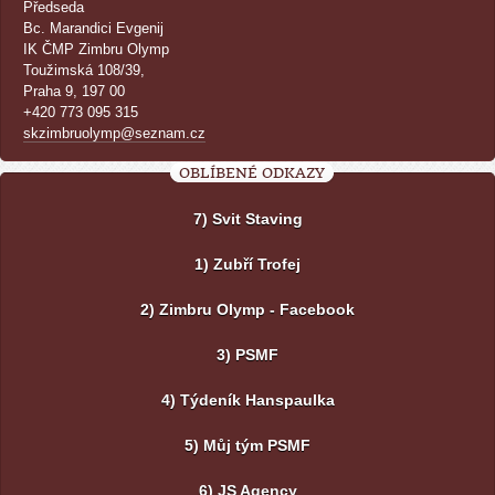
Předseda
Bc. Marandici Evgenij
IK ČMP Zimbru Olymp
Toužimská 108/39,
Praha 9, 197 00
+420 773 095 315
skzimbruolymp@seznam.cz
OBLÍBENÉ ODKAZY
7) Svit Staving
1) Zubří Trofej
2) Zimbru Olymp - Facebook
3) PSMF
4) Týdeník Hanspaulka
5) Můj tým PSMF
6) JS Agency