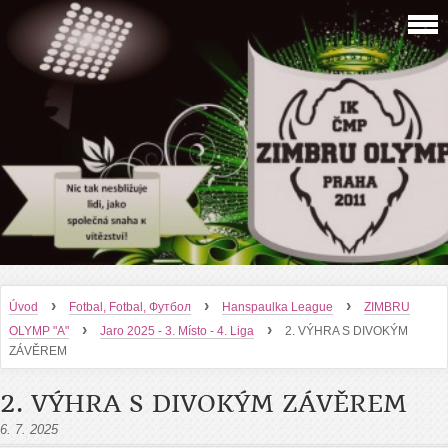
›
›
›
Úvod
Fotbal, Fotbal, Футбол
Hanspaulka League
ZIMBRU
›
›
OLYMP "A"
Jaro 2025 - 3. Místo - 4. Liga
2. VÝHRA S DIVOKÝM
ZÁVĚREM
2. VÝHRA S DIVOKÝM ZÁVĚREM
6. 7. 2025