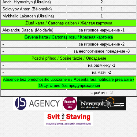
Andrii Hrynyshyn (Ukrajina)
2
Solovyov Anton (
Bělorusko)
1
Mykhailo Lakatosh (Ukrajina)
1
Žlutá karta / Cartonaş galben / Жёлтая карточка
Alexandru Dascal
(
Moldávie
)
за игровое нарушение
-1
Čevená karta / Cartonaş roşu / Красная карточка
-
за игровое нарушение
-2
-
за неспортивное поведение
-3
Pozdní příhod / Sosire târzie / Опоздание
-
на разминку
-1
-
на матч
-2
Absence bez předchozího upozornění /
Absența fără notificare prealabilă /
Отсутствие без предупреждения
-
в рейтинг
-3