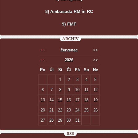
8) Ambasada RM în RC
9) FMF
ARCHIV
<<
červenec
>>
<<
2026
>>
Po
Út
St
Čt
Pá
So
Ne
1
2
3
4
5
6
7
8
9
10
11
12
13
14
15
16
17
18
19
20
21
22
23
24
25
26
27
28
29
30
31
RSS