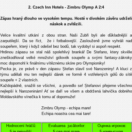
2. Czech Inn Hotels - Zimbru Olymp A
2:4
Zápas hraný dlouho ve vysokém tempu. Hosté v divokém závěru udrželi
náskok a zvítězili.
Velice kvalitní utkání z obou stran. Naši Zubři byli ale důkladnější a
zarputilejší. Da se říct, že i fotbalovejší. Zaslouženě jsme vyhráli nad
soupeřem, který i když odešel bez bodů, tak vydobyl si aspoň respekt.
Hrdinou zápasu se stal náš spolehlivý brankář De Stefano, ktery skvěle
zneškodňoval velké množství gólovék soupeře a svými fantasy-zákroky
moc dopomohl k finálnímu vítěznému skóre pro Olympioniky!
Pecka je, ze právě v den zápasu Ștefan slavil své Narozeniny! A kluci z
týmu udělali mu ten nejlepší dárek ve formě 4 vstřelených gólů do sítě
soupeře + 2 vlastních.
Každopádně, snažili se všichni, a povedlo se! Ștefanovi přejeme všechno
nejlepší k Narozeninám! Ať se daří ve všem a obdržená lahvička dobrého
Moldavskèho vínečka k tomu ať dopomuže!
Zimbru Olymp - echipa mare!
Echipa noastra cea mai tare!
Hodnocení hráčů:
Evaluarea jucătorilor:
Оценка игроков:
5 je nejvyšší,
5 cea mai mare,
5 наивысшая,