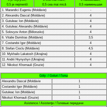
0,5 je nejmenší
0,5 cea mai mică
0,5 наименьшая
1. Marandici Eugeniu (
Moldávie
)
-
2. Alexandru Dascal
(
Moldávie
)
4
3.
Gutuleac Ion (
Moldávie)
4
4.
Gutuleac Alexandru (
Moldávie
)
4
5. Solovyov Anton (
Bělorusko)
4
6. Vitalie Dumitras
(
Moldávie
)
3,5
7.
Costandoi Igor
(
Moldávie)
4
8. Stefan Cioclu
(Moldávie)
4,5
10. Mykhailo Lakatosh (Ukrajina)
4
11. Andrii Hrynyshyn (Ukrajina)
4
12. Nikolozi Khornauli (Gruzie)
4
Góly / Goluri / Голы
Alexandru Dascal (Moldávie
1
Costandoi Igor
(
Moldávie)
1
Gutuleac Ion (
Moldávie)
1
Nikolozi Khornauli (Gruzie)
1
Asistence / Asistenţe / Голевые передачи