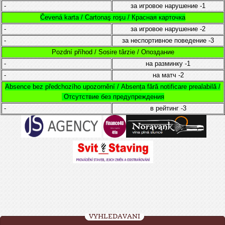
-
за игровое нарушение
-1
Čevená karta / Cartonaş roşu / Красная карточка
-
за игровое нарушение
-2
-
за неспортивное поведение
-3
Pozdní příhod / Sosire târzie / Опоздание
-
на разминку
-1
-
на матч
-2
Absence bez předchozího upozornění /
Absența fără notificare prealabilă /
Отсутствие без предупреждения
-
в рейтинг
-3
VYHLEDÁVÁNÍ