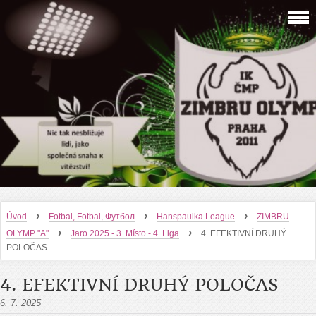
›
›
›
Úvod
Fotbal, Fotbal, Футбол
Hanspaulka League
ZIMBRU
›
›
OLYMP "A"
Jaro 2025 - 3. Místo - 4. Liga
4. EFEKTIVNÍ DRUHÝ
POLOČAS
4. EFEKTIVNÍ DRUHÝ POLOČAS
6. 7. 2025