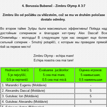
4. Borussia Bubeneč - Zimbru Olymp A 3:7
Zimbru šlo od počátku za vítězstvím, což se mu ve druhém poločase
dostalo odměny.
Во втором тайме Зубры были максимально эффективны! Победа над
достойным соперником и благодаря хет-трику Alex Dascal! Все
Олимпийцы - молодцы! В следующем туре нас ожидает еще более
сильный соперник - Smutný potapěči, с которым мы проведем прямой
бой за первое место!
Zimbru Olymp - echipa mare!
Echipa noastra cea mai tare!
Hodnocení hráčů:
Evaluarea jucătorilor:
Оценка игроков:
5 je nejvyšší,
5 cea mai mare,
5 наивысшая,
0,5 je nejmenší
0,5 cea mai mică
0,5 наименьшая
1. Marandici Eugeniu (
Moldávie
)
-
2. Alexandru Dascal
(
Moldávie
)
5
3.
Gutuleac Ion (
Moldávie)
5
4.
Gutuleac Alexandru (
Moldávie
)
5