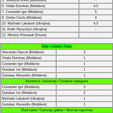
5. Solovyov Anton (
Bělorusko)
-
6. Vitalie Dumitras
(
Moldávie
)
4,5
7.
Costandoi Igor
(
Moldávie)
5
8. Stefan Cioclu
(Moldávie)
4
10.
Mykhailo Lakatosh (Ukrajina)
4,5
11. Andrii Hrynyshyn (Ukrajina)
-
12. Nikolozi Khornauli (Gruzie)
-
Góly / Goluri / Голы
Alexandru Dascal
(
Moldávie
)
3
Vitalie Dumitras
(
Moldávie
)
1
Costandoi Igor
(
Moldávie)
1
Gutuleac Ion (
Moldávie)
1
Gutuleac Alexandru (
Moldávie
)
1
Asistence / Asistenţe / Голевые передачи
Costandoi Igor
(
Moldávie)
3
Gutuleac Ion (
Moldávie)
2
Mykhailo Lakatosh (Ukrajina)
1
Gutuleac Alexandru (
Moldávie
)
1
Žlutá karta / Cartonaş galben / Жёлтая карточка