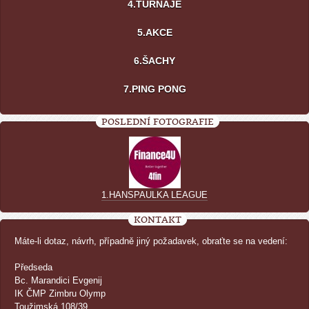
4.TURNAJE
5.AKCE
6.ŠACHY
7.PING PONG
POSLEDNÍ FOTOGRAFIE
1.HANSPAULKA LEAGUE
KONTAKT
Máte-li dotaz, návrh, případně jiný požadavek, obraťte se na vedení:
Předseda
Bc. Marandici Evgenij
IK ČMP Zimbru Olymp
Toužimská 108/39,