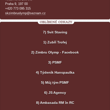
Praha 9, 197 00
+420 773 095 315
skzimbruolymp@seznam.cz
OBLÍBENÉ ODKAZY
7) Svit Staving
1) Zubří Trofej
2) Zimbru Olymp - Facebook
3) PSMF
4) Týdeník Hanspaulka
5) Můj tým PSMF
6) JS Agency
8) Ambasada RM în RC