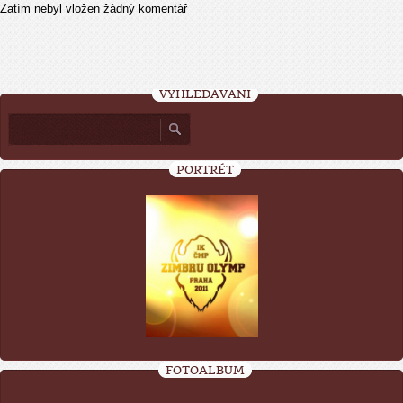
Zatím nebyl vložen žádný komentář
VYHLEDÁVÁNÍ
PORTRÉT
FOTOALBUM