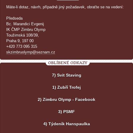
Máte-li dotaz, návrh, případně jiný požadavek, obraťte se na vedení:
Předseda
Bc. Marandici Evgenij
IK ČMP Zimbru Olymp
Toužimská 108/39,
Praha 9, 197 00
+420 773 095 315
skzimbruolymp@seznam.cz
OBLÍBENÉ ODKAZY
7) Svit Staving
1) Zubří Trofej
2) Zimbru Olymp - Facebook
3) PSMF
4) Týdeník Hanspaulka