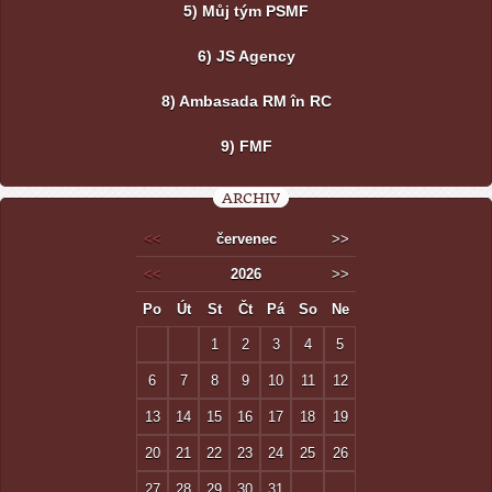
5) Můj tým PSMF
6) JS Agency
8) Ambasada RM în RC
9) FMF
ARCHIV
<<
červenec
>>
<<
2026
>>
Po
Út
St
Čt
Pá
So
Ne
1
2
3
4
5
6
7
8
9
10
11
12
13
14
15
16
17
18
19
20
21
22
23
24
25
26
27
28
29
30
31