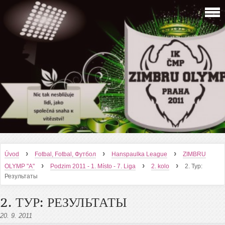
›
›
›
Úvod
Fotbal, Fotbal, Футбол
Hanspaulka League
ZIMBRU
›
›
›
OLYMP "A"
Podzim 2011 - 1. Místo - 7. Liga
2. kolo
2. Тур:
Результаты
2. ТУР: РЕЗУЛЬТАТЫ
20. 9. 2011