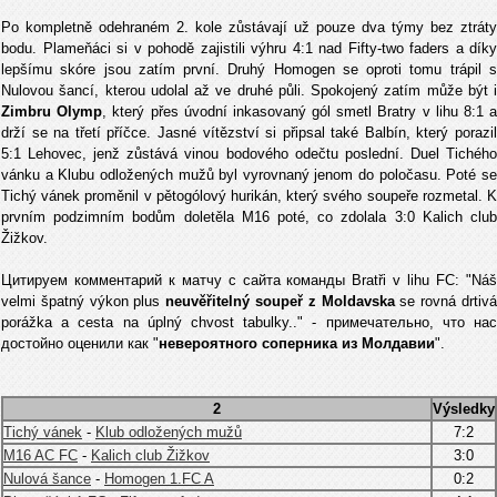
Po kompletně odehraném 2. kole zůstávají už pouze dva týmy bez ztráty
bodu. Plameňáci si v pohodě zajistili výhru 4:1 nad Fifty-two faders a díky
lepšímu skóre jsou zatím první. Druhý Homogen se oproti tomu trápil s
Nulovou šancí, kterou udolal až ve druhé půli. Spokojený zatím může být i
Zimbru Olymp
, který přes úvodní inkasovaný gól smetl Bratry v lihu 8:1 
drží se na třetí příčce. Jasné vítězství si připsal také Balbín, který porazil
5:1 Lehovec, jenž zůstává vinou bodového odečtu poslední. Duel Tichého
vánku a Klubu odložených mužů byl vyrovnaný jenom do poločasu. Poté se
Tichý vánek proměnil v pětogólový hurikán, který svého soupeře rozmetal. K
prvním podzimním bodům doletěla M16 poté, co zdolala 3:0 Kalich club
Žižkov.
Цитируем комментарий к матчу с сайта команды Bratři v lihu FC: "Náš
velmi špatný výkon plus
neuvěřitelný soupeř z Moldavska
se rovná drtiv
porážka a cesta na úplný chvost tabulky.." - примечательно, что нас
достойно оценили как "
невероятного соперникa из Молдавии
".
2
Výsledky
Tichý vánek
-
Klub odložených mužů
7:2
M16 AC FC
-
Kalich club Žižkov
3:0
Nulová šance
-
Homogen 1.FC A
0:2