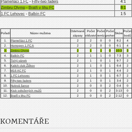
Plameňáci 1.FC
-
Fifty-two faders
4:1
Zimbru Olymp
-
Bratři v lihu FC
8:1
1.FC Lehovec
-
Balbín FC
1:5
Odehrané
Počet
Počet
Počet
Počet
Pořadí
Název mužstva
Skóre
zápasy
vítězství
remíz
proher
bodů
1.
Plameňáci 1.FC
2
2
0
0
8:2
4
2.
Homogen 1.FC A
2
2
0
0
6:1
4
3.
Zimbru Olymp
2
1
1
0
10:3
3
4.
Balbín FC
2
1
1
0
7:3
3
5.
Tichý vánek
2
1
0
1
9:7
2
6.
Kalich club Žižkov
2
1
0
1
6:4
2
7.
M16 AC FC
2
1
0
1
4:4
2
8.
1.FC Lehovec
2
1
0
1
6:7
2
9.
Fifty-two faders
2
1
0
1
3:4
2
10.
Nulová šance
2
0
0
2
0:4
0
11.
Klub odložených mužů
2
0
0
2
3:13
0
12.
Bratři v lihu FC
2
0
0
2
2:12
0
KOMENTÁŘE