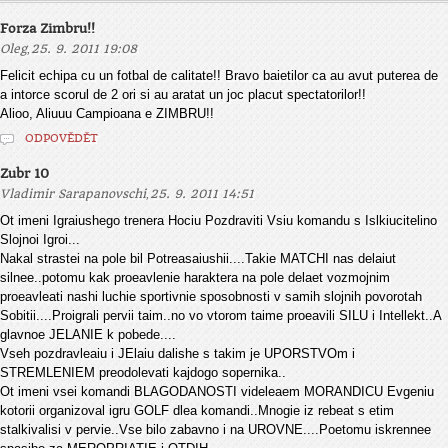
Forza Zimbru!!
,
Oleg
25. 9. 2011 19:08
Felicit echipa cu un fotbal de calitate!! Bravo baietilor ca au avut puterea de
a intorce scorul de 2 ori si au aratat un joc placut spectatorilor!!
Alioo, Aliuuu Campioana e ZIMBRU!!
ODPOVĚDĚT
Zubr 10
,
Vladimir Sarapanovschi
25. 9. 2011 14:51
Ot imeni Igraiushego trenera Hociu Pozdraviti Vsiu komandu s Islkiucitelino
Slojnoi Igroi...
Nakal strastei na pole bil Potreasaiushii....Takie MATCHI nas delaiut
silnee..potomu kak proeavlenie haraktera na pole delaet vozmojnim
proeavleati nashi luchie sportivnie sposobnosti v samih slojnih povorotah
Sobitii....Proigrali pervii taim..no vo vtorom taime proeavili SILU i Intellekt..A
glavnoe JELANIE k pobede....
Vseh pozdravleaiu i JElaiu dalishe s takim je UPORSTVOm i
STREMLENIEM preodolevati kajdogo sopernika..
Ot imeni vsei komandi BLAGODANOSTI videleaem MORANDICU Evgeniu
kotorii organizoval igru GOLF dlea komandi..Mnogie iz rebeat s etim
stalkivalisi v pervie..Vse bilo zabavno i na UROVNE....Poetomu iskrennee