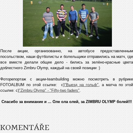
После акции, организованно, на автобусе предоставленным
посольством, наши футболисты и болельщики отправились на матч, где
все вместе делали общее дело - бились за зелёно-красные цвета
доблестного Zimbru Olymp, каждый на своей позиции :)
Фоторепортаж с акции-teambuilding можно посмотреть в рубрике
FOTOALBUM по этой ссылке: c)
"Выезд на гольф"
, a матча по этой
ссылке: c)
"Zimbru Olymp" - "Fifty-two faders"
.
Спасибо за внимание и ... Оле ола олей, за ZIMBRU OLYMP болей!!!
KOMENTÁŘE