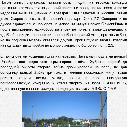
Потом опять случилась неприятность - один из игроков команды
противника осмелился на дальний навес в сторону наших ворот и после
недоразумения защитника с вратарём мяч залетел в нижний левый
угол. Скорее всего это была ошибка вратаря. Счёт 2:2. Соперник и не
думал сдаваться, а наоборот не давал ни минуты покоя Олимпийцам и
после выигранного единоборства в центре поля, в атаке два-на-два, с
удобной позиции соперник сильно пробил в правый угол, вратарь отбил,
но на подборе быстрей оказался другой игрок Fifty-two faders, который
из под защитника пробил не менее сильно, но более точно ... 2:3.
С таким счётом команды ушли на перерыв. Пауза нам пошла на пользу!
Разобрав все недостатки игры первого тайма, Зубры с первой до
последней минуты второго тайма доминировали на поле, не дав
сопернику шанса! Забив три гола в течении нескольких минут наши
ребята решили исход матча, вошли в свою наилучшую
психологическую кондицию и стали творить на поле СВОЮ ИГРУ,
единственную и неповторимую, присущую только ZIMBRU OLYMP!