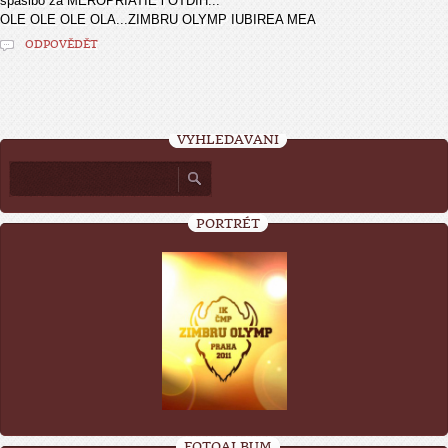
spasibo za MEROPRIATIE i OTDIH...
OLE OLE OLE OLA...ZIMBRU OLYMP IUBIREA MEA
ODPOVĚDĚT
VYHLEDÁVÁNÍ
PORTRÉT
FOTOALBUM