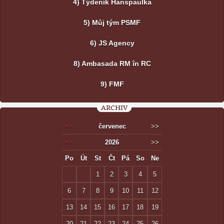
4) Týdeník Hanspaulka
5) Můj tým PSMF
6) JS Agency
8) Ambasada RM în RC
9) FMF
ARCHIV
<<
červenec
>>
<<
2026
>>
Po
Út
St
Čt
Pá
So
Ne
1
2
3
4
5
6
7
8
9
10
11
12
13
14
15
16
17
18
19
20
21
22
23
24
25
26