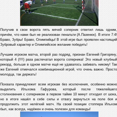
Получив в свои ворота пять мячей соперник ответил лишь одним,
причём, что нами был не реализован пенальти (А.Пазенюк). В итоге 7:4!
Браво, Зубры! Браво, Олимпийцы! В этой игре был проявлен настоящий
Зубровый характер и Олимпийское желание победить!
Лучшим игроком матча, второй раз подряд, признан Евгений Григоряну,
который 4 (!!!!) раза распечатал ворота соперника! Это новый клубный
рекорд, больше в одном матче ещё не удавалось забивать никому! Так
же Евгений отмечался комбинационной игрой, что очень важно. Просто
молодца, так держать!
Похвала принадлежит всем игрокам без исключения, особенно можно
выделить Ильхома Гафурова, который после тяжелейшего
столкновения с соперником в первом тайме 10 минут отходил от шока,
но в итоге нашёл в себе силы и отвагу вернуться на поле боя и
продолжить этот нелёгкий матч. На своей позиции стоппера Ильхом
был, как всегда, надёжен и очень полезен для команды!