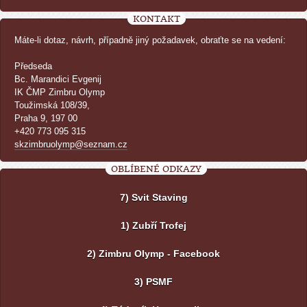
KONTAKT
Máte-li dotaz, návrh, případně jiný požadavek, obraťte se na vedení:
Předseda
Bc. Marandici Evgenij
IK ČMP Zimbru Olymp
Toužimská 108/39,
Praha 9, 197 00
+420 773 095 315
skzimbruolymp@seznam.cz
OBLÍBENÉ ODKAZY
7) Svit Staving
1) Zubří Trofej
2) Zimbru Olymp - Facebook
3) PSMF