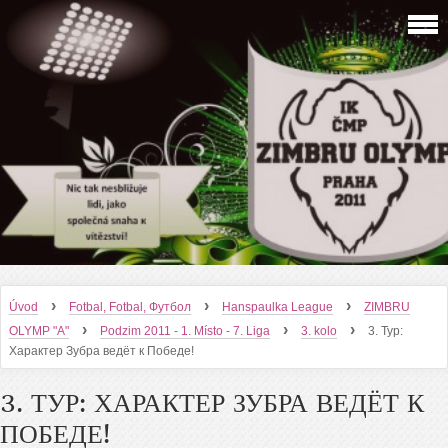
›
›
›
Úvod
Fotbal, Fotbal, Футбол
Hanspaulka League
ZIMBRU
›
›
›
OLYMP "A"
Podzim 2011 - 1. Místo - 7. Liga
3. kolo
3. Тур:
Характер Зубра ведёт к Победе!
3. ТУР: ХАРАКТЕР ЗУБРА ВЕДЁТ К
ПОБЕДЕ!