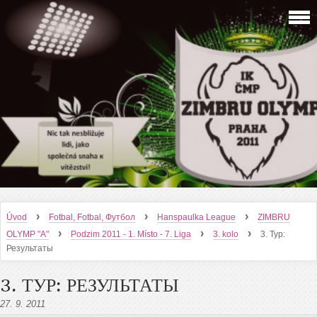
›
›
›
Úvod
Fotbal, Fotbal, Футбол
Hanspaulka League
ZIMBRU
›
›
›
OLYMP "A"
Podzim 2011 - 1. Místo - 7. Liga
3. kolo
3. Тур:
Результаты
3. ТУР: РЕЗУЛЬТАТЫ
27. 9. 2011