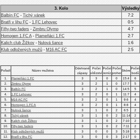
3. Kolo
Výsledky
Balbín FC
-
Tichý vánek
7:2
Bratři v lihu FC
-
1.FC Lehovec
0:5
Fifty-two faders
-
Zimbru Olymp
4:7
Homogen 1.FC A
-
Plameňáci 1.FC
2:7
Kalich club Žižkov
-
Nulová šance
1:6
Klub odložených mužů
-
M16 AC FC
2:5
Odehrané
Počet
Počet
Počet
Počet
Pořadí
Název mužstva
Skóre
zápasy
vítězství
remíz
proher
bodů
1.
Plameňáci 1.FC
3
3
0
0
15:4
6
2.
Zimbru Olymp
3
2
1
0
17:7
5
3.
Balbín FC
3
2
1
0
14:5
5
4.
1.FC Lehovec
3
2
0
1
11:7
4
5.
M16 AC FC
3
2
0
1
9:6
4
6.
Homogen 1.FC A
3
2
0
1
8:8
4
7.
Nulová šance
3
1
0
2
6:5
2
8.
Tichý vánek
3
1
0
2
11:14
2
9.
Kalich club Žižkov
3
1
0
2
7:10
2
10.
Fifty-two faders
3
1
0
2
7:11
2
11.
Klub odložených mužů
3
0
0
3
5:18
0
12.
Bratři v lihu FC
3
0
0
3
2:17
0