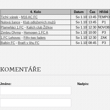
4. Kolo
Datum
Čas
Hřiště
Tichý vánek
-
M16 AC FC
So 1.10
13:45
TEMPO
Nulová šance
-
Klub odložených mužů
So 1.10
13:45
P1
Plameňáci 1.FC
-
Kalich club Žižkov
So 1.10
12:30
NOVOB
Zimbru Olymp
-
Homogen 1.FC A
So 1.10
10:00
P3
1.FC Lehovec
-
Fifty-two faders
So 1.10
12:30
ZAK
Balbín FC
-
Bratři v lihu FC
So 1.10
08:45
P3
KOMENTÁŘE
Jméno:
Nadpis: