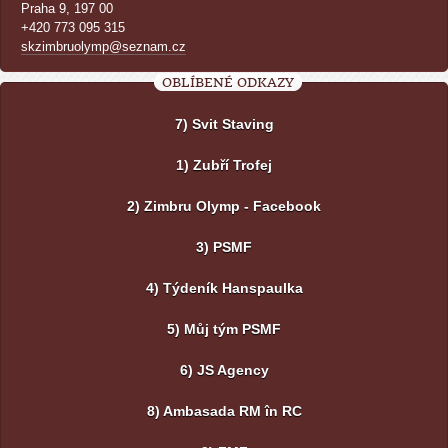
Praha 9, 197 00
+420 773 095 315
skzimbruolymp@seznam.cz
OBLÍBENÉ ODKAZY
7) Svit Staving
1) Zubří Trofej
2) Zimbru Olymp - Facebook
3) PSMF
4) Týdeník Hanspaulka
5) Můj tým PSMF
6) JS Agency
8) Ambasada RM în RC