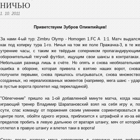
НИЧЬЮ
1. 10. 2011
Приветствуем Зубров Олимпийцев!
За нами 4-ый тур: Zimbru Olymp - Homogen 1.FC A 1:1. Матч выдался
как под копирку тура 1-го. Ничья на том же поле Пражачка-3, в те же
утренние часы, с таким же твёрдым соперником пропагандирующим
оборонительный тягучий футбол, ищущим свои шансы в контратаках.
Небольшая разница лишь в счёте. Но опять и снова необязательная
ошибка в обороне, которая привела к взятию наших ворот, снова
получили первыми, снова пришлось отыгрываться, снова множество
созданных, но нереализованных моментов (например, мега шанс - удар
в пустые ворота пролетел над перекладиной).
"Облегчение" пришло на 1-ой добавленной минуте матча, когда наш
играющий тренер Владимир Шарапановский взял на себя игру и, по
сути, спас команду от поражения своим умением сориентироваться в
центре поля, обойти одного игрока, приблизится к штрафной и из-за её
пределов пробить в левую дальнюю от вратаря штангу, мяч от которой
отлетел в правую штангу и влетел таки в ворота!
Сразу после развода мяча соперником в середине поля рефери