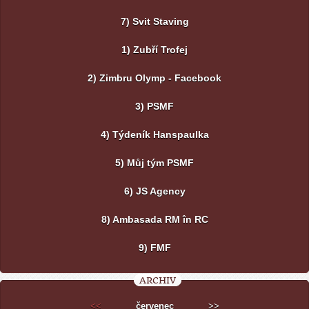
7) Svit Staving
1) Zubří Trofej
2) Zimbru Olymp - Facebook
3) PSMF
4) Týdeník Hanspaulka
5) Můj tým PSMF
6) JS Agency
8) Ambasada RM în RC
9) FMF
ARCHIV
<<
červenec
>>