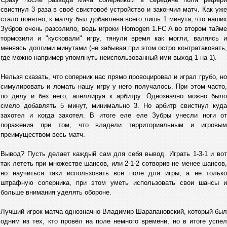
свистнул 3 раза в своё свистовоё устройство и закончил матч. Как уже
стало понятно, к матчу был добавлена всего лишь 1 минута, что наших
Зубров очень разозлило, ведь игроки Homogen 1.FC A во втором тайме
тормозили и "кусковали" игру, тянули время как могли, валяясь и
меняясь долгими минутами (не забывая при этом остро контратаковать,
где можно например упомянуть неиспользованный ими выход 1 на 1).
Нельзя сказать, что соперник нас прямо провоцировал и играл грубо, но
симулировать и ломать нашу игру у него получалось. При этом часто,
по делу и без него, апеллируя к арбитру. Однозначно можно было
смело добавлять 5 минут, минимально 3. Но арбитр свистнул куда
захотел и когда захотел. В итоге еле еле Зубры унесли ноги от
поражения при том, что владели территориальным и игровым
преимуществом весь матч.
Вывод? Пусть делает каждый сам для себя вывод. Играть 1-3-1 и вот
так лететь при множестве шансов, или 2-1-2 сотворив не менее шансов,
но научиться таки использовать всё поле для игры, а не только
штрафную соперника, при этом уметь использовать свои шансы и
больше внимания уделять обороне.
Лучший игрок матча однозначно Владимир Шарапановский, который был
одним из тех, кто провёл на поле немного времени, но в итоге успел