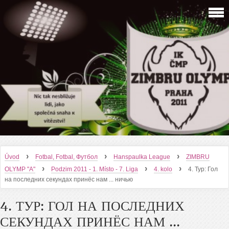
›
›
›
Úvod
Fotbal, Fotbal, Футбол
Hanspaulka League
ZIMBRU
›
›
›
OLYMP "A"
Podzim 2011 - 1. Místo - 7. Liga
4. kolo
4. Тур: Гол
на последних секундах принёс нам ... ничью
4. ТУР: ГОЛ НА ПОСЛЕДНИХ
СЕКУНДАХ ПРИНЁС НАМ ...