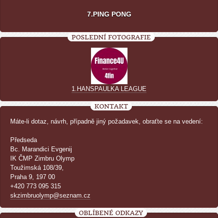
7.PING PONG
POSLEDNÍ FOTOGRAFIE
1.HANSPAULKA LEAGUE
KONTAKT
Máte-li dotaz, návrh, případně jiný požadavek, obraťte se na vedení:
Předseda
Bc. Marandici Evgenij
IK ČMP Zimbru Olymp
Toužimská 108/39,
Praha 9, 197 00
+420 773 095 315
skzimbruolymp@seznam.cz
OBLÍBENÉ ODKAZY