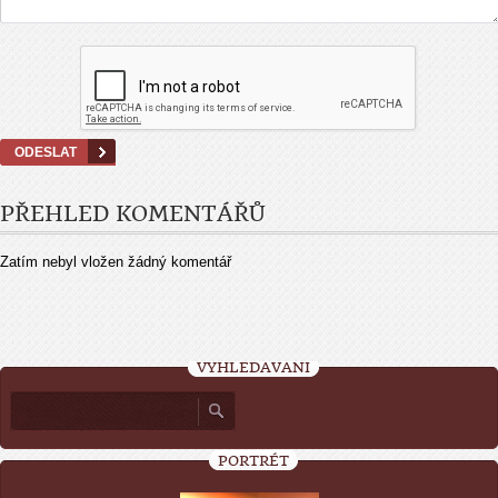
PŘEHLED KOMENTÁŘŮ
Zatím nebyl vložen žádný komentář
VYHLEDÁVÁNÍ
PORTRÉT