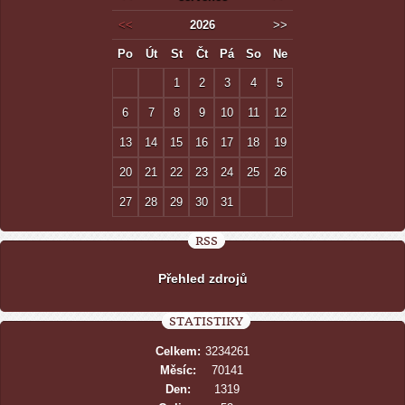
<<
2026
>>
Po
Út
St
Čt
Pá
So
Ne
1
2
3
4
5
6
7
8
9
10
11
12
13
14
15
16
17
18
19
20
21
22
23
24
25
26
27
28
29
30
31
RSS
Přehled zdrojů
STATISTIKY
Celkem:
3234261
Měsíc:
70141
Den:
1319