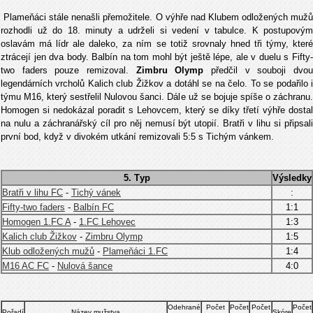
Plameňáci stále nenašli přemožitele. O výhře nad Klubem odložených mužů
rozhodli už do 18. minuty a udrželi si vedení v tabulce. K postupovým
oslavám má lídr ale daleko, za ním se totiž srovnaly hned tři týmy, které
ztrácejí jen dva body. Balbín na tom mohl být ještě lépe, ale v duelu s Fifty-
two faders pouze remizoval.
Zimbru Olymp
předčil v souboji dvo
legendárních vrcholů Kalich club Žižkov a dotáhl se na čelo. To se podařilo i
týmu M16, který sestřelil Nulovou šanci. Dále už se bojuje spíše o záchranu.
Homogen si nedokázal poradit s Lehovcem, který se díky třetí výhře dostal
na nulu a záchranářský cíl pro něj nemusí být utopií. Bratři v lihu si připsali
první bod, když v divokém utkání remizovali 5:5 s Tichým vánkem.
5. Тур
Výsledky
Bratři v lihu FC
-
Tichý vánek
:
Fifty-two faders
-
Balbín FC
1:1
Homogen 1.FC A
-
1.FC Lehovec
1:3
Kalich club Žižkov
-
Zimbru Olymp
1:5
Klub odložených mužů
-
Plameňáci 1.FC
1:4
M16 AC FC
-
Nulová šance
4:0
Odehrané
Počet
Počet
Počet
Počet
Pořadí
Název mužstva
Skóre