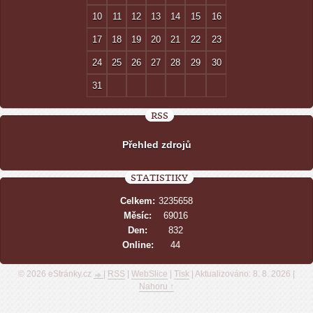
10
11
12
13
14
15
16
17
18
19
20
21
22
23
24
25
26
27
28
29
30
31
RSS
Přehled zdrojů
STATISTIKY
Celkem:
3235658
Měsíc:
69016
Den:
832
Online:
44
© 2026 eStránky.cz
|
RSS
|
WebSlice
|
Tisk
|
Aktualizováno: 8. 8. 2026
|
Nahoru ↑