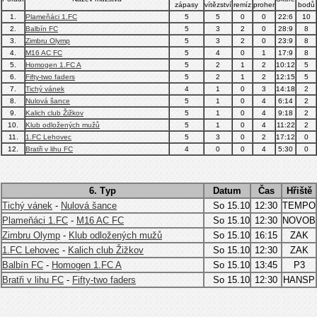
zápasy
vítězství
remíz
proher
bodů
1.
Plameňáci 1.FC
5
5
0
0
22:6
10
2.
Balbín FC
5
3
2
0
28:9
8
3.
Zimbru Olymp
5
3
2
0
23:9
8
4.
M16 AC FC
5
4
0
1
17:9
8
5.
Homogen 1.FC A
5
2
1
2
10:12
5
6.
Fifty-two faders
5
2
1
2
12:15
5
7.
Tichý vánek
4
1
0
3
14:18
2
8.
Nulová šance
5
1
0
4
6:14
2
9.
Kalich club Žižkov
5
1
0
4
9:18
2
10.
Klub odložených mužů
5
1
0
4
11:22
2
11.
1.FC Lehovec
5
3
0
2
17:12
0
12.
Bratři v lihu FC
4
0
0
4
5:30
0
6. Тур
Datum
Čas
Hřiště
Tichý vánek
-
Nulová šance
So 15.10
12:30
TEMPO
Plameňáci 1.FC
-
M16 AC FC
So 15.10
12:30
NOVOB
Zimbru Olymp
-
Klub odložených mužů
So 15.10
16:15
ZAK
1.FC Lehovec
-
Kalich club Žižkov
So 15.10
12:30
ZAK
Balbín FC
-
Homogen 1.FC A
So 15.10
13:45
P3
Bratři v lihu FC
-
Fifty-two faders
So 15.10
12:30
HANSP