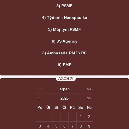
3) PSMF
4) Týdeník Hanspaulka
5) Můj tým PSMF
6) JS Agency
8) Ambasada RM în RC
9) FMF
ARCHIV
<<
srpen
>>
<<
2026
>>
Po
Út
St
Čt
Pá
So
Ne
1
2
3
4
5
6
7
8
9