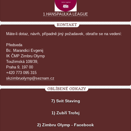
1.HANSPAULKA LEAGUE
KONTAKT
Máte-li dotaz, návrh, případně jiný požadavek, obraťte se na vedení:
Předseda
Bc. Marandici Evgenij
IK ČMP Zimbru Olymp
Toužimská 108/39,
Praha 9, 197 00
+420 773 095 315
skzimbruolymp@seznam.cz
OBLÍBENÉ ODKAZY
7) Svit Staving
1) Zubří Trofej
2) Zimbru Olymp - Facebook