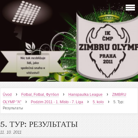
›
›
›
Úvod
Fotbal, Fotbal, Футбол
Hanspaulka League
ZIMBRU
›
›
›
OLYMP "A"
Podzim 2011 - 1. Místo - 7. Liga
5. kolo
5. Тур:
Результаты
5. ТУР: РЕЗУЛЬТАТЫ
11. 10. 2011