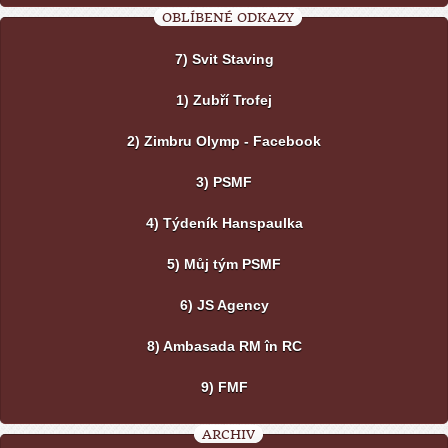
OBLÍBENÉ ODKAZY
7) Svit Staving
1) Zubří Trofej
2) Zimbru Olymp - Facebook
3) PSMF
4) Týdeník Hanspaulka
5) Můj tým PSMF
6) JS Agency
8) Ambasada RM în RC
9) FMF
ARCHIV