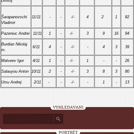
Dmitrij
Šarapanovschi
11/11
-
-
-/-
4
2
1
82
Vladimir
Pazeniuc Andrei
11/11
1
-
-/-
3
9
16
94
Burdian Nikolaj
6/11
4
-
-/-
-
4
3
39
m.
Matveev Igor
4/11
1
-
-/-
1
-
-
26
Salauyou Anton
10/11
2
-
-/-
3
8
3
80
Ursu Andrej
2/11
-
-
-/-
-
1
-
13
VYHLEDÁVÁNÍ
PORTRÉT