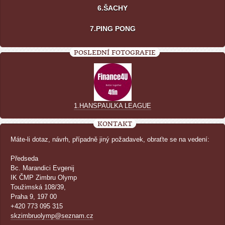
6.ŠACHY
7.PING PONG
POSLEDNÍ FOTOGRAFIE
1.HANSPAULKA LEAGUE
KONTAKT
Máte-li dotaz, návrh, případně jiný požadavek, obraťte se na vedení:
Předseda
Bc. Marandici Evgenij
IK ČMP Zimbru Olymp
Toužimská 108/39,
Praha 9, 197 00
+420 773 095 315
skzimbruolymp@seznam.cz