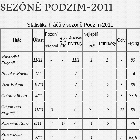
SEZÓNĚ PODZIM-2011
Statistika hráčů v sezoně Podzim-2011
Pozdní
Nejlepší
Brankář
Hráč
Účast
ŽK/
Goly
hry/nuly
Přihrávky
Rejting
příchod
ČK
Hráč
Marandici
11/11
-
-
11/1
1
2
-
80
Evgenij
Panaiot Maxim
2/11
-
-
-/-
-
-
-
14
Vizir Valeriu
10/11
-
-
-/-
2
2
3
68
Gafurov Ilhom
4/11
-
-
-/-
-
2
3
33,5
Grigoreanu
11/11
3
-
-/-
3
3
22
86
Evgenij
Pazeniuc Denis
6/11
1
1/-
-/-
1
2
-
45
Povorozniuc
8/11
1
-
-/-
1
-
2
53,5