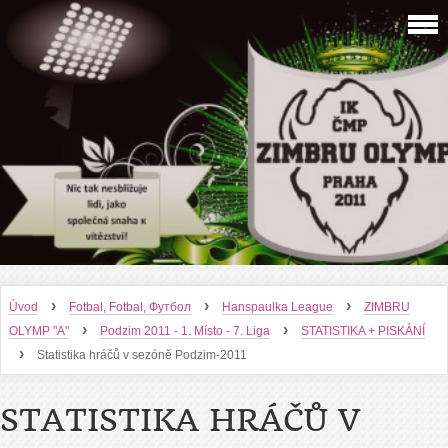
›
›
›
Úvod
Fotbal, Fotbal, Футбол
Hanspaulka League
ZIMBRU
›
›
OLYMP "A"
Podzim 2011 - 1. Místo - 7. Liga
STATISTIKA + PISKÁNÍ
›
Statistika hráčů v sezóně Podzim-2011
STATISTIKA HRÁČŮ V