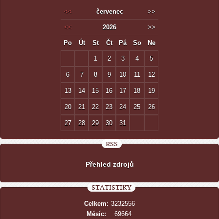
<<
červenec
>>
<<
2026
>>
Po
Út
St
Čt
Pá
So
Ne
1
2
3
4
5
6
7
8
9
10
11
12
13
14
15
16
17
18
19
20
21
22
23
24
25
26
27
28
29
30
31
RSS
Přehled zdrojů
STATISTIKY
Celkem:
3232556
Měsíc:
69664