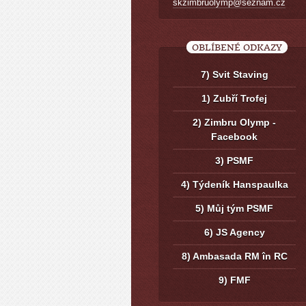
skzimbruolymp@seznam.cz
OBLÍBENÉ ODKAZY
7) Svit Staving
1) Zubří Trofej
2) Zimbru Olymp -
Facebook
3) PSMF
4) Týdeník Hanspaulka
5) Můj tým PSMF
6) JS Agency
8) Ambasada RM în RC
9) FMF