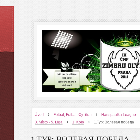
›
›
Úvod
Fotbal, Fotbal, Футбол
Hanspaulka League
›
›
8. Místo - 5. Liga
1. Kolo
1.Тур: Волевая победа
1.ТУР: ВОЛЕВАЯ ПОБЕДА