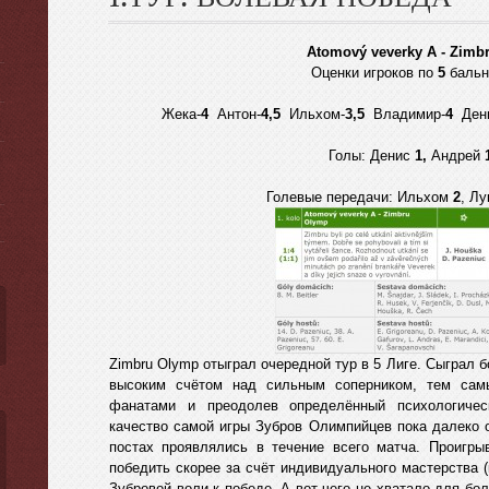
Atomový veverky A - Zimb
Оценки игроков по
5
бальн
Жека-
4
Антон-
4,5
Ильхом-
3,5
Владимир-
4
Дени
ы
Голы: Денис
1,
Андрей
Голевые передачи: Ильхом
2
, Л
Zimbru Olymp отыграл очередной тур в 5 Лиге. Сыграл 
высоким счётом над сильным соперником, тем сам
фанатами и преодолев определённый психологичес
качество самой игры Зубров Олимпийцев пока далеко о
постах проявлялись в течение всего матча. Проигры
победить скорее за счёт индивидуального мастерства (
Зубровой воли к победе. А вот чего не хватало для бол