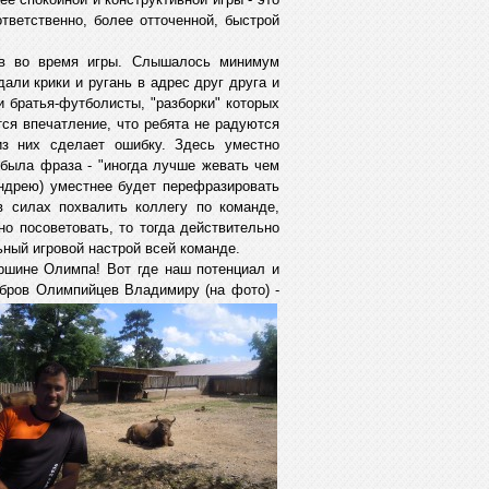
ответственно, более отточенной, быстрой
ов во время игры. Слышалось минимум
али крики и ругань в адрес друг друга и
и братья-футболисты, "разборки" которых
тся впечатление, что ребята не радуются
из них сделает ошибку. Здесь уместно
 была фраза - "иногда лучше жевать чем
Андрею) уместнее будет перефразировать
в силах похвалить коллегу по команде,
но посоветовать, то тогда действительно
ный игровой настрой всей команде.
ершине Олимпа! Вот где наш потенциал и
убров Олимпийцев Владимиру (на фото)
-