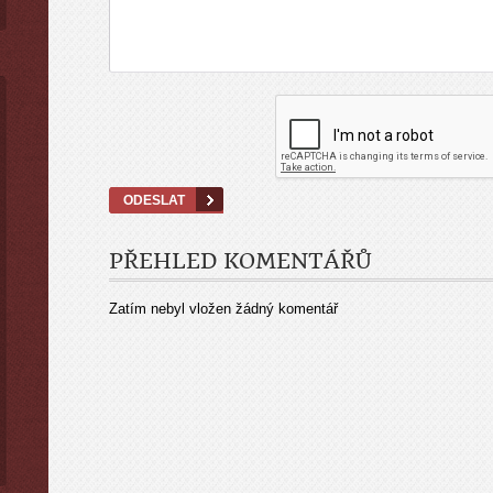
PŘEHLED KOMENTÁŘŮ
Zatím nebyl vložen žádný komentář