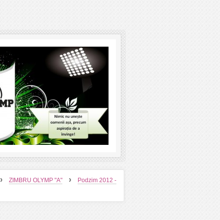
›
›
ZIMBRU OLYMP "A"
Podzim 2012 -