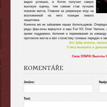
видно успешно, а Антон получил самую
высокую оценку, тем самым став лучшим
игроком матча. Главное за уверенную игру на
возложенной на него позиции левого
защитника.
Конечно же не забываем наших болельщиков. Очередно
ряды фан-зоны вернулся и наш Fun N'1 Олег Чилочи, 
кроме поддержки, боления и переживания за команду
протоколе матча и вёл статистику голевых передач и за
Это Зубр мчится, своего
5 лигу выиграть и дальше
Сила ЗУБРА! Высоты
KOMENTÁŘE
ý
Jméno:
Nadpi
Text: