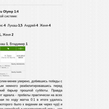
ru Olymp 1:4
ой системе:
с-
4
Лукаш-
3,5
Андрей-
4
Женя-
4
1,
Женя
2
укаш
1
, Владимир
1
более-менее уверено, добившись победы с
ым немного реабилитировавшись перед
кий барьер прошлой субботы. Правда
т идеала - пробелы практически на всех
вая по ходу матча 0:1 в итоге удалось
которого было к видении аж через чур) и
ее спокойной и конструктивной игры - это