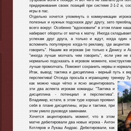
придерживания своих позиций при системе 2-1-2 и, со
игры в пас.
Отдельно хочется упомянуть о коммуникации игрок
полезных и нужных подсказок друг другу, зато преоблад
всего вокруг. Особенно "вдохновили" в этом плане наш
набирают обороты от матча к матчу. Иногда складывае
успехам друг друга, а только и ждут, когда один 
вспомнить популярную когда-то рекламу, где акцентом
говорить". Нашим же игрокам (не только к Денису и 
"иногда лучше молчать чем говорить", если уже не 
нормально подсказать в игровом моменте, конструктив
лучше промолчать. Поможет сохранить нервы и нормаль
Итак, вывод: тактика и дисциплина - верный путь к в
перспектива! Отсюда просьба к играющему тренеру З
как можно чаще чётко и ясно акцентировать
эти два аспекта игрокам команды: "Тактика и
дисциплина - потенциал и перспектива".
Владимир, кстати, в этом туре хорошо проявил
себя в плане дисциплины, игры и тактики, при
этом умело руководя заменами.
Хочется акцентировать момент, что в этом
матче дебютировали два новых игрока - Антон
Котляров и Лукаш Андрас. Дебютировали, как