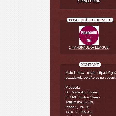
7.PING PONG
POSLEDNÍ FOTOGRAFIE
1.HANSPAULKA LEAGUE
KONTAKT
Máte-li dotaz, návrh, případně jin
požadavek, obraťte se na vedení:
Předseda
Bc. Marandici Evgenij
IK ČMP Zimbru Olymp
Toužimská 108/39,
Praha 9, 197 00
+420 773 095 315