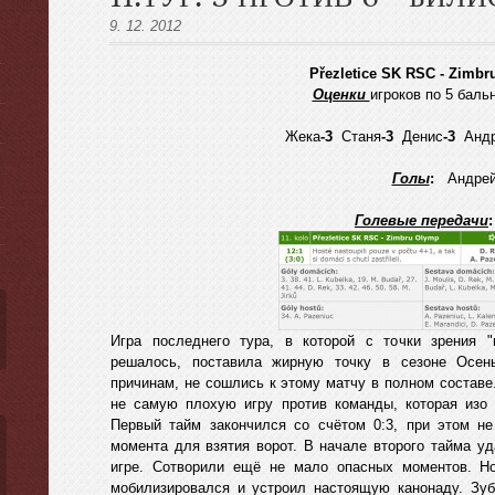
9. 12. 2012
Přezletice SK RSC - Zimbr
Оценки
игроков по 5 баль
ы
Жека
-3
Станя
-3
Денис
-3
Анд
Голы
:
Андре
Голевые передачи
Игра последнего тура, в которой с точки зрения "
решалось, поставила жирную точку в сезоне Осен
причинам, не сошлись к этому матчу в полном составе.
не самую плохую игру против команды, которая изо 
Первый тайм закончился со счётом 0:3, при этом н
момента для взятия ворот. В начале второго тайма уд
игре. Сотворили ещё не мало опасных моментов. Но
мобилизировался и устроил настоящую канонаду. Зу