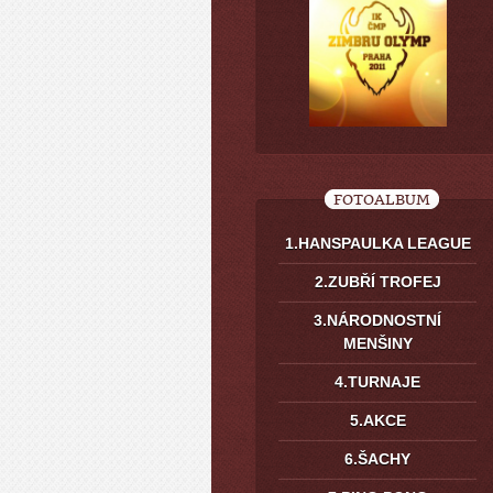
FOTOALBUM
1.HANSPAULKA LEAGUE
2.ZUBŘÍ TROFEJ
3.NÁRODNOSTNÍ
MENŠINY
4.TURNAJE
5.AKCE
6.ŠACHY