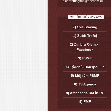
skzimbruolymp@seznam.cz
OBLÍBENÉ ODKAZY
7) Svit Staving
1) Zubří Trofej
2) Zimbru Olymp -
Facebook
3) PSMF
4) Týdeník Hanspaulka
5) Můj tým PSMF
6) JS Agency
8) Ambasada RM în RC
9) FMF