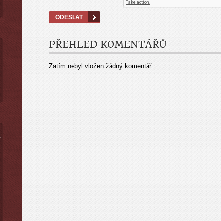
PŘEHLED KOMENTÁŘŮ
Zatím nebyl vložen žádný komentář
ý