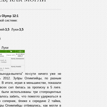
u Olymp 12:1
ной системе:
рей
-3,5
Луки
-3,5
й
:
Луки
выхода-вылета" по-сути ничего уже не
ь 2012. Зубры Олимпийцы, по разным
 В итоге, играя в меньшинстве, показали
всех сил билась за прописку в 5 лиге.
е были использованы три стопроцентных
алось забить, что помогло удержаться в
 соперник, ближе к середине 2 тайма,
бры Олимпийцы отбивались, как могли в