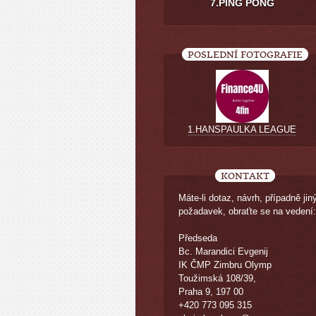
7.PING PONG
POSLEDNÍ FOTOGRAFIE
1.HANSPAULKA LEAGUE
KONTAKT
Máte-li dotaz, návrh, případně jin
požadavek, obraťte se na vedení:
Předseda
Bc. Marandici Evgenij
IK ČMP Zimbru Olymp
Toužimská 108/39,
Praha 9, 197 00
+420 773 095 315