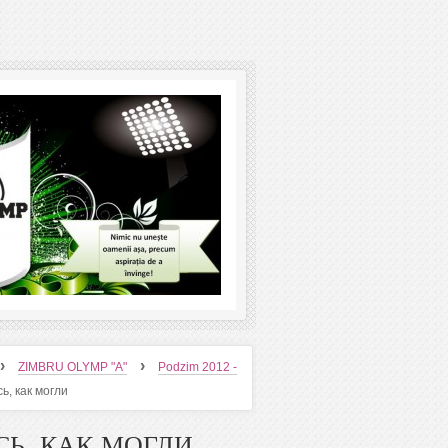
›
›
ZIMBRU OLYMP "A"
Podzim 2012 -
сь, как могли
ИСЬ, КАК МОГЛИ