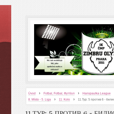
›
›
Úvod
Fotbal, Fotbal, Футбол
Hanspaulka League
›
›
8. Místo - 5. Liga
11. Kolo
11.Тур: 5 против 6 - били
11.ТУР: 5 ПРОТИВ 6 - БИЛ