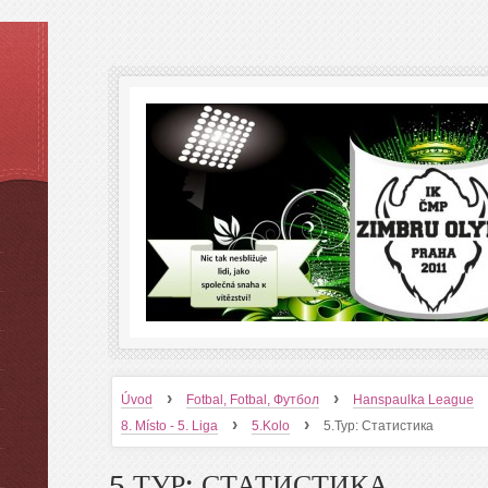
›
›
Úvod
Fotbal, Fotbal, Футбол
Hanspaulka League
›
›
8. Místo - 5. Liga
5.Kolo
5.Тур: Статистика
5.ТУР: СТАТИСТИКА