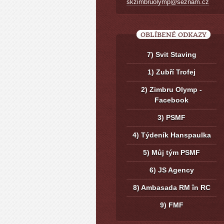
skzimbruolymp@seznam.cz
OBLÍBENÉ ODKAZY
7) Svit Staving
1) Zubří Trofej
2) Zimbru Olymp -
Facebook
3) PSMF
4) Týdeník Hanspaulka
5) Můj tým PSMF
6) JS Agency
8) Ambasada RM în RC
9) FMF