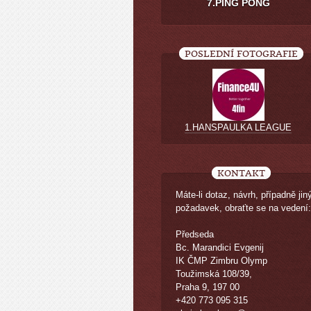
7.PING PONG
POSLEDNÍ FOTOGRAFIE
1.HANSPAULKA LEAGUE
KONTAKT
Máte-li dotaz, návrh, případně jin
požadavek, obraťte se na vedení:
Předseda
Bc. Marandici Evgenij
IK ČMP Zimbru Olymp
Toužimská 108/39,
Praha 9, 197 00
+420 773 095 315