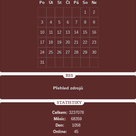
Po
Út
St
Čt
Pá
So
Ne
1
2
3
4
5
6
7
8
9
10
11
12
13
14
15
16
17
18
19
20
21
22
23
24
25
26
27
28
29
30
31
RSS
Přehled zdrojů
STATISTIKY
Celkem:
3237078
Měsíc:
68359
Den:
1058
Online:
45