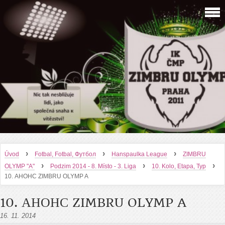
›
›
›
Úvod
Fotbal, Fotbal, Футбол
Hanspaulka League
ZIMBRU
›
›
›
OLYMP "A"
Podzim 2014 - 8. Místo - 3. Liga
10. Kolo, Etapa, Тур
10. АНОНС ZIMBRU OLYMP A
10. АНОНС ZIMBRU OLYMP A
16. 11. 2014