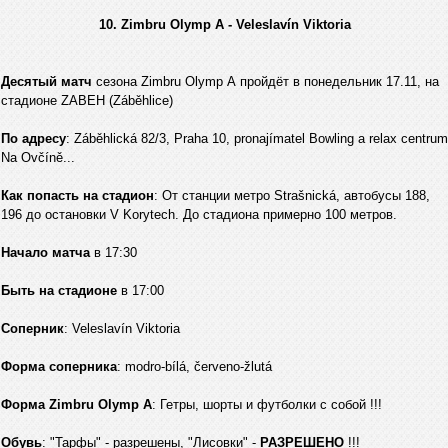
10. Zimbru Olymp A - Veleslavín Viktoria
Десятый матч
сезона Zimbru Оlymp А пройдёт в понедельник 17.11, на
стадионе ZABEH (Záběhlice)
По адресу
: Záběhlická 82/3, Praha 10, pronajímatel Bowling a relax centrum
Na Ovčíně...
Как попасть на стадион
: От станции метро Strašnická, автобусы 188,
196 до остановки V Korytech. До стадиона примерно 100 метров.
Начало матча
в 17:30
Быть на стадионе
в 17:00
Соперник
: Veleslavín Viktoria
Форма соперника
: modro-bílá, červeno-žlutá
Форма Zimbru Olymp А
: Гетры, шорты и футболки с собой !!!
Обувь
: "Тарфы" - разрешены, "Лисовки" -
РАЗРЕШЕНО
!!!