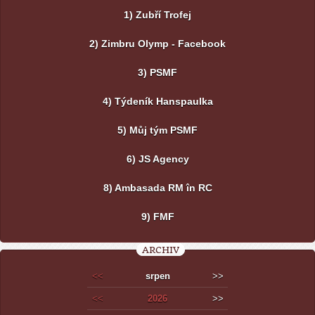
1) Zubří Trofej
2) Zimbru Olymp - Facebook
3) PSMF
4) Týdeník Hanspaulka
5) Můj tým PSMF
6) JS Agency
8) Ambasada RM în RC
9) FMF
ARCHIV
<<
srpen
>>
<<
2026
>>