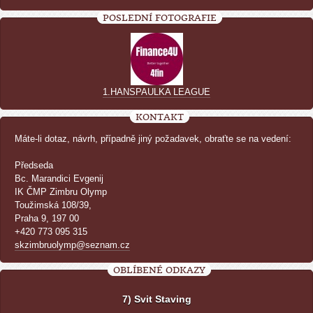
POSLEDNÍ FOTOGRAFIE
1.HANSPAULKA LEAGUE
KONTAKT
Máte-li dotaz, návrh, případně jiný požadavek, obraťte se na vedení:
Předseda
Bc. Marandici Evgenij
IK ČMP Zimbru Olymp
Toužimská 108/39,
Praha 9, 197 00
+420 773 095 315
skzimbruolymp@seznam.cz
OBLÍBENÉ ODKAZY
7) Svit Staving