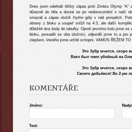
Dnes jsem odehráli těžký zápas proti Zimbru Olymp "A" a
důrazně do těla a dostal se po nedorozumění v naší ob
smazali a zápas otočili čtyřmi góly v náš prospěch. Pot
obrany z bloku a soupeř snížil na 4:3, ale další komplika
důležité dva body do tabulky. Oproti prvnímu kolu jsme se zl
bloku, prosadili se oba útočníci, odjezdili jsme to a pro 
zlepšení, kterého jsme určitě schopni. VAMOS ŘEŽEM TO
Это Зубр мчится, скоро в
Взял был темп убойный на Оли
Это Зубр мчится, скоро в
Своего добьёмся! Во 2-ую л
KOMENTÁŘE
Jméno:
Nadpi
Text: