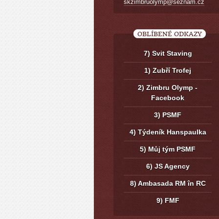
skzimbruolymp@seznam.cz
OBLÍBENÉ ODKAZY
7) Svit Staving
1) Zubří Trofej
2) Zimbru Olymp -
Facebook
3) PSMF
4) Týdeník Hanspaulka
5) Můj tým PSMF
6) JS Agency
8) Ambasada RM în RC
9) FMF