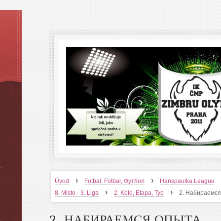
›
›
Úvod
Fotbal, Fotbal, Футбол
Hanspaulka League
›
›
8. Místo - 3. Liga
2. Kolo, Etapa, Тур
2. Набираемся
2. НАБИРАЕМСЯ ОПЫТА