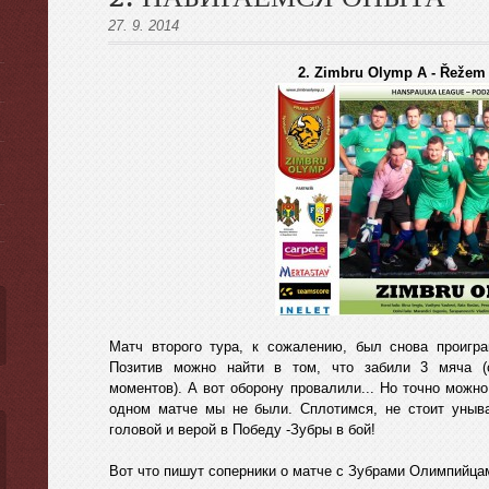
27. 9. 2014
2. Zimbru Olymp A - Řežem 
ы
Матч второго тура, к сожалению, был снова проигра
Позитив можно найти в том, что забили 3 мяча (
моментов). А вот оборону провалили... Но точно можно
одном матче мы не были. Сплотимся, не стоит уныва
головой и верой в Победу -Зубры в бой!
Вот что пишут соперники о матче с Зубрами Олимпийца