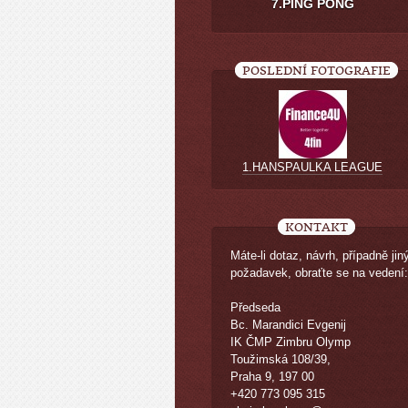
7.PING PONG
POSLEDNÍ FOTOGRAFIE
1.HANSPAULKA LEAGUE
KONTAKT
Máte-li dotaz, návrh, případně jin
požadavek, obraťte se na vedení:
Předseda
Bc. Marandici Evgenij
IK ČMP Zimbru Olymp
Toužimská 108/39,
Praha 9, 197 00
+420 773 095 315