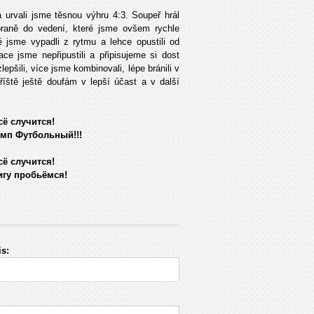
 urvali jsme těsnou výhru 4:3. Soupeř hrál
raně do vedení, které jsme ovšem rychle
é jsme vypadli z rytmu a lehce opustili od
ce jsme nepřipustili a připisujeme si dost
epšili, více jsme kombinovali, lépe bránili v
příště ještě doufám v lepší účast a v další
сё случится!
мп Футбольный!!!
сё случится!
игу пробьёмся!
s: