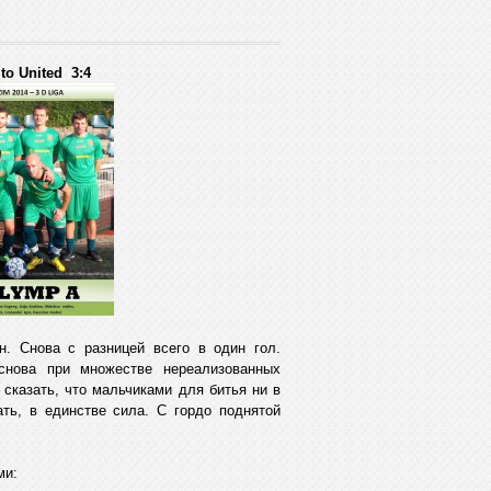
to United 3:4
н. Снова с разницей всего в один гол.
снова при множестве нереализованных
 сказать, что мальчиками для битья ни в
ть, в единстве сила. С гордо поднятой
ми: