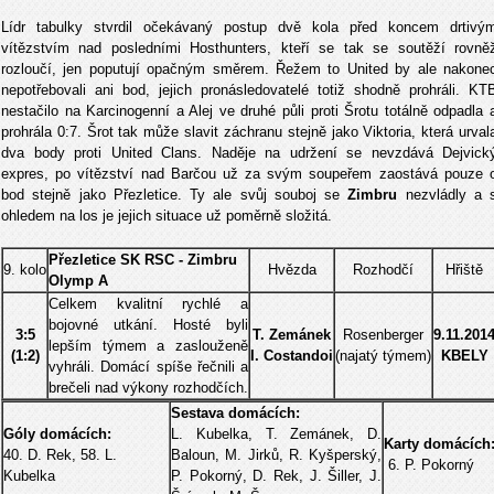
Lídr tabulky stvrdil očekávaný postup dvě kola před koncem drtivý
vítězstvím nad posledními Hosthunters, kteří se tak se soutěží rovně
rozloučí, jen poputují opačným směrem. Řežem to United by ale nakone
nepotřebovali ani bod, jejich pronásledovatelé totiž shodně prohráli. KT
nestačilo na Karcinogenní a Alej ve druhé půli proti Šrotu totálně odpadla 
prohrála 0:7. Šrot tak může slavit záchranu stejně jako Viktoria, která urval
dva body proti United Clans. Naděje na udržení se nevzdává Dejvick
expres, po vítězství nad Barčou už za svým soupeřem zaostává pouze 
bod stejně jako Přezletice. Ty ale svůj souboj se
Zimbru
nezvládly a 
ohledem na los je jejich situace už poměrně složitá.
Přezletice SK RSC - Zimbru
9. kolo
Hvězda
Rozhodčí
Hřiště
Olymp A
Celkem kvalitní rychlé a
bojovné utkání. Hosté byli
3:5
T. Zemánek
Rosenberger
9.11.201
lepším týmem a zaslouženě
(1:2)
I. Costandoi
(najatý týmem)
KBELY
vyhráli. Domácí spíše řečnili a
brečeli nad výkony rozhodčích.
Sestava domácích:
Góly domácích:
L. Kubelka, T. Zemánek, D.
Karty domácích
40. D. Rek, 58. L.
Baloun, M. Jirků, R. Kyšperský,
6. P. Pokorný
Kubelka
P. Pokorný, D. Rek, J. Šiller, J.