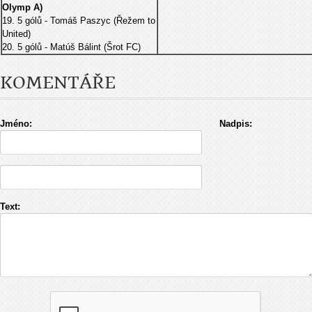
Olymp A)
19. 5 gólů - Tomáš Paszyc (Řežem to
United)
20. 5 gólů - Matúš Bálint (Šrot FC)
KOMENTÁŘE
Jméno:
Nadpis:
Text: