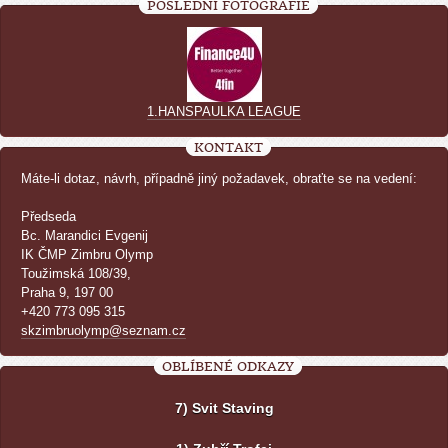
POSLEDNÍ FOTOGRAFIE
1.HANSPAULKA LEAGUE
KONTAKT
Máte-li dotaz, návrh, případně jiný požadavek, obraťte se na vedení:
Předseda
Bc. Marandici Evgenij
IK ČMP Zimbru Olymp
Toužimská 108/39,
Praha 9, 197 00
+420 773 095 315
skzimbruolymp@seznam.cz
OBLÍBENÉ ODKAZY
7) Svit Staving