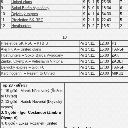
8.
United clans
9
3
1
5
25:38
7
9.
Sokol Barča Vysočany
9
3
0
6
18:34
6
10.
Dejvický expres
9
4
1
4
34:30
5
11.
Přezletice SK RSC
9
2
1
6
22:43
5
12.
Hosthunters
9
0
2
7
15:51
2
10
Přezletice SK RSC
–
KTB B
Po 17.11.
12:30
P1
Alej FK A
–
United clans
Po 17.11.
15:00
HANSP
Hosthunters
–
Sokol Barča Vysočany
Po 17.11.
15:00
ZAK
Zimbru Olymp A
–
Veleslavín Viktoria
Po 17.11.
17:30
ZABEH
Dejvický expres
–
Šrot FC
Po 17.11.
17:30
HANSP
Karcinogenní
–
Řežem to United
Po 17.11.
20:00
MIKU1
Top 20 - střelci
1. 19 gólů - Marek Náhlovský (Řežem
to United)
2. 13 gólů - Radek Neveršil (Dejvický
expres)
3. 9 gólů - Igor Costandoi (Zimbru
Olymp A)
4. 8 gólů - Lukáš Rožánek (United