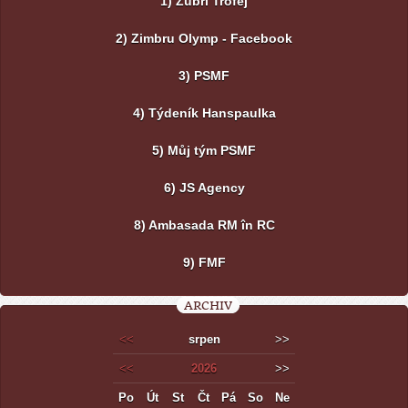
1) Zubří Trofej
2) Zimbru Olymp - Facebook
3) PSMF
4) Týdeník Hanspaulka
5) Můj tým PSMF
6) JS Agency
8) Ambasada RM în RC
9) FMF
ARCHIV
<<
srpen
>>
<<
2026
>>
Po
Út
St
Čt
Pá
So
Ne