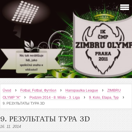
›
›
›
Úvod
Fotbal, Fotbal, Футбол
Hanspaulka League
ZIMBRU
›
›
›
OLYMP "A"
Podzim 2014 - 8. Místo - 3. Liga
9. Kolo, Etapa, Тур
9. РЕЗУЛЬТАТЫ ТУРА 3D
9. РЕЗУЛЬТАТЫ ТУРА 3D
16. 11. 2014