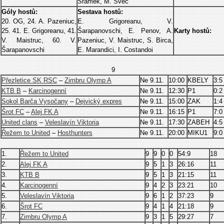
Šrámek, M. Švec
Góly hostů:
Sestava hostů:
20. OG, 24. A. Pazeniuc,
E. Grigoreanu, V.
25. 41. E. Grigoreanu, 41.
Šarapanovschi, E. Penov, A.
Karty hostů:
V. Maistruc, 60. V.
Pazeniuc, V. Maistruc, S. Birca,
Šarapanovschi
E. Marandici, I. Costandoi
9
Přezletice SK RSC
–
Zimbru Olymp A
Ne 9.11.
10:00
KBELY
3:5
KTB B
–
Karcinogenní
Ne 9.11.
12:30
P1
0:2
Sokol Barča Vysočany
–
Dejvický expres
Ne 9.11.
15:00
ZAK
1:4
Šrot FC
–
Alej FK A
Ne 9.11.
16:15
P1
7:0
United clans
–
Veleslavín Viktoria
Ne 9.11.
17:30
ZABEH
4:5
Řežem to United
–
Hosthunters
Ne 9.11.
20:00
MIKU1
9:0
1.
Řežem to United
9
9
0
0
54:9
18
2.
Alej FK A
9
5
1
3
26:16
11
3.
KTB B
9
5
1
3
21:15
11
4.
Karcinogenní
9
4
2
3
23:21
10
5.
Veleslavín Viktoria
9
6
1
2
37:23
9
6.
Šrot FC
9
4
1
4
21:18
9
7.
Zimbru Olymp A
9
3
1
5
29:27
7