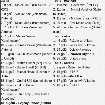
clans)
Top 5 - brankáři
5. 8 gólů - Marek Jirků (Přezletice SK
1. 190 min. - Pavel Virt (Šrot FC)
RSC)
2. 113 min. - Michal Vondrka (Řežem
6. 8 gólů - Václav Žák (Veleslavín
to United)
Viktoria)
3. 112 min. - Michael Štván (KTB B)
7. 7 gólů - Milan Mařík (Hosthunters)
4. 99 min. - Petr Malec (Alej FK A)
8. 7 gólů - Jiří Horák (Veleslavín
5. 90 min. - Tomáš Pokorný (United
Viktoria)
clans)
9. 7 gólů - Zdeněk Voska
Top 5 - útok
(Karcinogenní)
1. 48 gólů - Řežem to United
10. 7 gólů - Tomáš Pekár (Veleslavín
2. 37 gólů - Veleslavín Viktoria
Viktoria)
3. 34 gólů - Dejvický expres
11. 6 gólů - Jakub Reichmann (Řežem
4. 29 gólů - Zimbru Olymp A
to United)
5. 25 gólů - United clans
12. 6 gólů - Martin Humpl (Alej FK A)
Top 5 - obrana
13. 6 gólů - Daniel Hanžl (KTB B)
1. 9 gólů - Řežem to United
14. 6 gólů - Michal Novák (Řežem to
2. 15 gólů - KTB B
United)
3. 16 gólů - Alej FK A
15. 6 gólů - Ondřej Bílý (United clans)
4. 17 gólů - Veleslavín Viktoria
16. 5 gólů - Jakub Kupec
5. 18 gólů - Šrot FC
(Karcinogenní)
17. 5 gólů - Jan Černý (Sokol Barča
Vysočany)
18. 5 gólů - Evgeny Penov (Zimbru